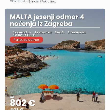
ODREDIŠTE:
Brindisi (Pokrajina)
Vidjeti
MALTA jesenji odmor 4
noćenja iz Zagreba
1 ODREDIŠTA
2 PRIJEVOZI
5 NOĆI
2 TRANSFERI
1 OSIGURANJA
Paket za odmor
od
802 €
401 €