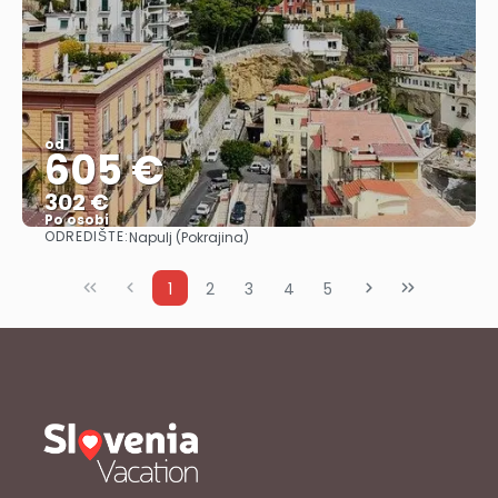
od
605 €
302 €
Po osobi
ODREDIŠTE:
Napulj (Pokrajina)
Vidjeti
1
2
3
4
5