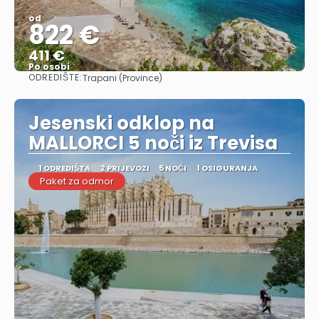
od
822 €
411 €
Po osobi
ODREDIŠTE:
Trapani (Province)
Vidjeti
Jesenski odklop na
MALLORCI 5 noči iz Trevisa
1 ODREDIŠTA
2 PRIJEVOZI
5 NOĆI
1 OSIGURANJA
Paket za odmor