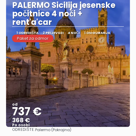
PALERMO Sicilija jesenske
počitnice 4 noči +
rent'a'car
1 ODREDIŠTA
2 PRIJEVOZI
4 NOĆI
1 OSIGURANJA
Paket za odmor
od
737 €
368 €
Po osobi
ODREDIŠTE:
Palermo (Pokrajina)
Vidjeti