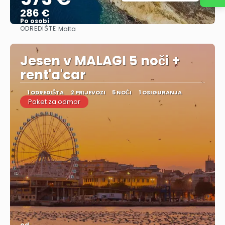
286 €
Po osobi
ODREDIŠTE:
Malta
Vidjeti
Jesen v MALAGI 5 noči +
rent'a'car
1 ODREDIŠTA
2 PRIJEVOZI
5 NOĆI
1 OSIGURANJA
Paket za odmor
od