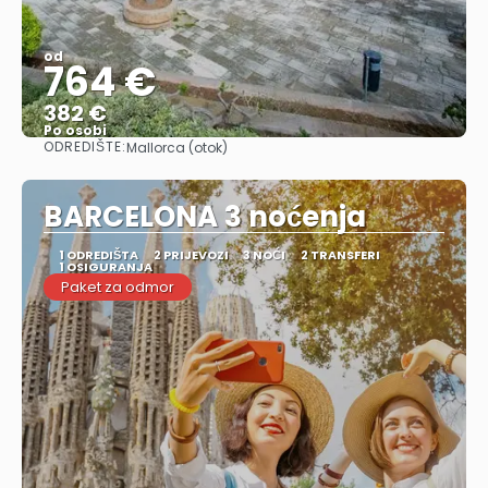
od
764 €
382 €
Po osobi
ODREDIŠTE:
Mallorca (otok)
Vidjeti
BARCELONA 3 noćenja
1 ODREDIŠTA
2 PRIJEVOZI
3 NOĆI
2 TRANSFERI
1 OSIGURANJA
Paket za odmor