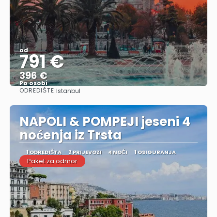
od
791 €
396 €
Po osobi
ODREDIŠTE:
Istanbul
Vidjeti
NAPOLI & POMPEJI jeseni 4
noćenja iz Trsta
1 ODREDIŠTA
2 PRIJEVOZI
4 NOĆI
1 OSIGURANJA
Paket za odmor