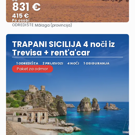
831 €
415 €
Po osobi
ODREDIŠTE:
Málaga (provincija)
Vidjeti
TRAPANI SICILIJA 4 noči iz
Trevisa + rent'a'car
1 ODREDIŠTA
2 PRIJEVOZI
4 NOĆI
1 OSIGURANJA
Paket za odmor