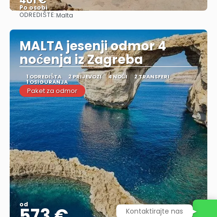
Po osobi
ODREDIŠTE:
Malta
Vidjeti
MALTA jesenji odmor 4
noćenja iz Zagreba
1 ODREDIŠTA
2 PRIJEVOZI
4 NOĆI
2 TRANSFERI
1 OSIGURANJA
Paket za odmor
od
573 €
Kontaktirajte nas