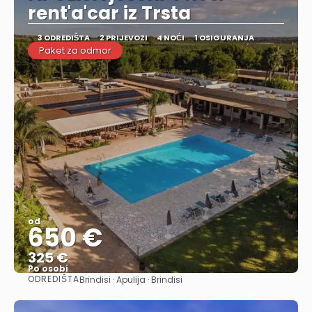
rent'a'car iz Trsta
3 ODREDIŠTA
2 PRIJEVOZI
4 NOĆI
1 OSIGURANJA
Paket za odmor
od
650 €
325 €
Po osobi
ODREDIŠTA
Brindisi · Apulija · Brindisi
Vidjeti