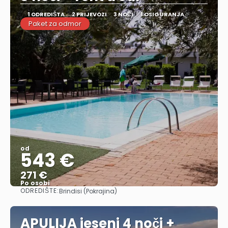
1 ODREDIŠTA
2 PRIJEVOZI
3 NOĆI
1 OSIGURANJA
Paket za odmor
od
543 €
271 €
Po osobi
ODREDIŠTE:
Brindisi (Pokrajina)
Vidjeti
APULIJA jeseni 4 noči +