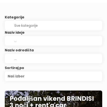
Kategorije
Naziv ideje
Naziv odredišta
Sortiraj po
Naš izbor
Podaljšan vikend BRINDISI
3 noči + rent'a'car