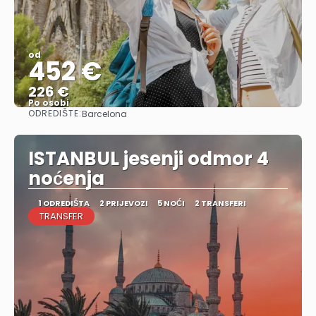
od
452 €
226 €
Po osobi
ODREDIŠTE:
Barcelona
Vidjeti
ISTANBUL jesenji odmor 4
noćenja
1 ODREDIŠTA
2 PRIJEVOZI
5 NOĆI
2 TRANSFERI
TRANSFER