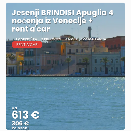
Jesenji BRINDISI Apuglia 4
noćenja iz Venecije +
rent'a'car
1 ODREDIŠTA
2 PRIJEVOZI
4 NOĆI
1 OSIGURANJA
RENT'A'CAR
od
613 €
306 €
Po osobi