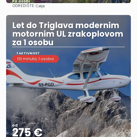
Po osobi
ODREDIŠTE:
Celje
Vidjeti
Let do Triglava modernim
motornim UL zrakoplovom
za 1 osobu
1 AKTIVNOST
110 minuta, 1 osoba
od
275 €