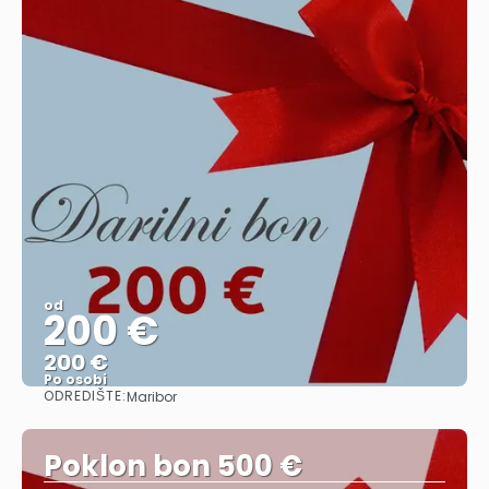
od
200 €
200 €
Po osobi
ODREDIŠTE:
Maribor
Vidjeti
Poklon bon 500 €