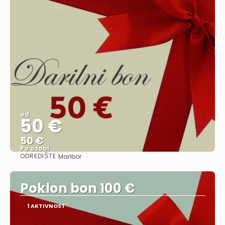
od
50 €
50 €
Po osobi
ODREDIŠTE:
Maribor
Vidjeti
Poklon bon 100 €
1 AKTIVNOST