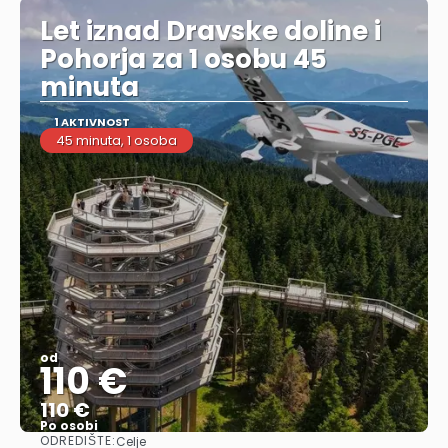
Let iznad Dravske doline i
Pohorja za 1 osobu 45
minuta
1 AKTIVNOST
45 minuta, 1 osoba
od
110 €
110 €
Po osobi
ODREDIŠTE:
Celje