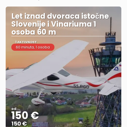
Vidjeti
Let iznad dvoraca istočne
Slovenije i Vinariuma 1
osoba 60 m
1 AKTIVNOST
60 minuta, 1 osoba
od
150 €
150 €