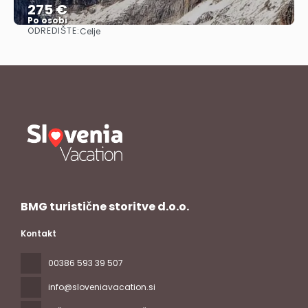
275 €
Po osobi
ODREDIŠTE:
Celje
Vidjeti
BMG turistične storitve d.o.o.
Kontakt
00386 593 39 507
info@sloveniavacation.si