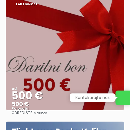
1 AKTIVNOST
od
500 €
Kontaktirajte nas
500 €
Po osobi
ODREDIŠTE:
Maribor
Vidjeti