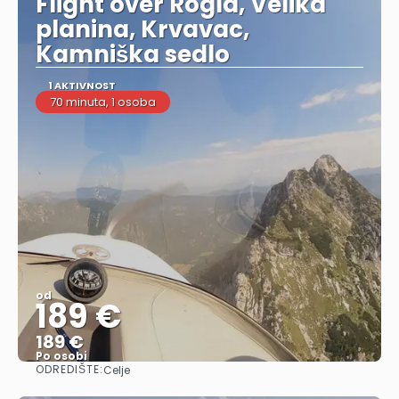
Flight over Rogla, Velika
planina, Krvavac,
Kamniška sedlo
1 AKTIVNOST
70 minuta, 1 osoba
od
189 €
189 €
Po osobi
ODREDIŠTE:
Celje
Vidjeti