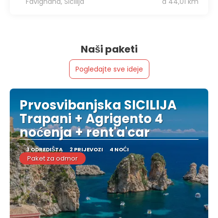
Favignana, Sicilija
a 44,01 km
Naši paketi
Pogledajte sve ideje
Prvosvibanjska SICILIJA
Trapani + Agrigento 4
noćenja + rent'a'car
3 ODREDIŠTA
2 PRIJEVOZI
4 NOĆI
Paket za odmor