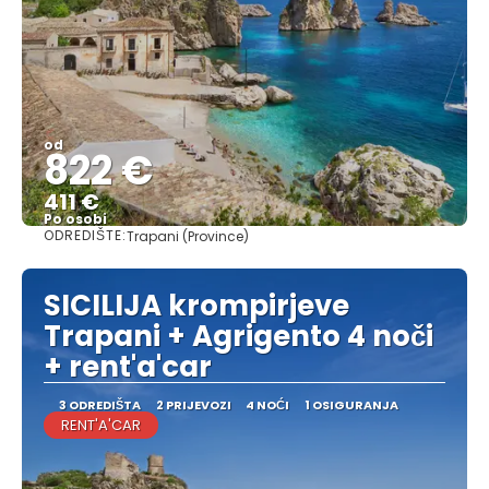
od
822 €
411 €
Po osobi
ODREDIŠTE:
Trapani (Province)
Vidjeti
SICILIJA krompirjeve
Trapani + Agrigento 4 noči
+ rent'a'car
3 ODREDIŠTA
2 PRIJEVOZI
4 NOĆI
1 OSIGURANJA
RENT'A'CAR