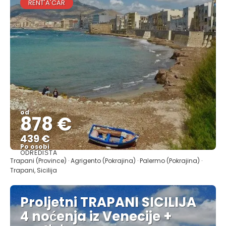
RENT'A'CAR
od
878 €
439 €
Po osobi
ODREDIŠTA
Vidjeti
Trapani (Province) · Agrigento (Pokrajina) · Palermo (Pokrajina) ·
Trapani, Sicilija
Proljetni TRAPANI SICILIJA
4 noćenja iz Venecije +