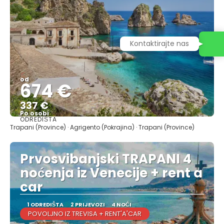
Kontaktirajte nas
od
674 €
337 €
Po osobi
ODREDIŠTA
Vidjeti
Trapani (Province) · Agrigento (Pokrajina) · Trapani (Province)
Prvosvibanjski TRAPANI 4
noćenja iz Venecije + rent a
car
1 ODREDIŠTA
2 PRIJEVOZI
4 NOĆI
POVOLJNO IZ TREVISA + RENT'A'CAR