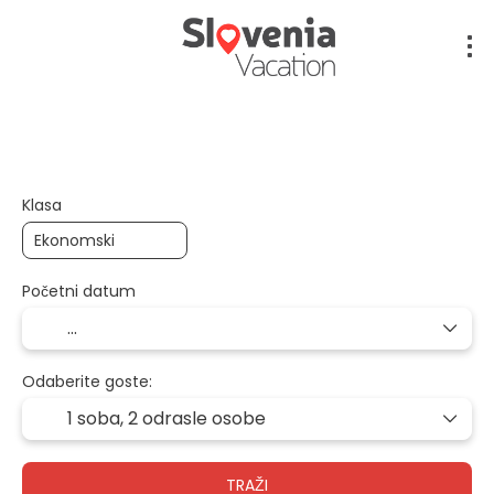
Više odredišta
Usmjeravanje
Pri
+
Klasa
Početni datum
Odaberite goste:
1 soba,
2 odrasle osobe
TRAŽI