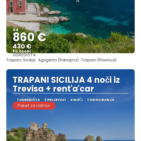
od
860 €
430 €
Po osobi
ODREDIŠTA
Vidjeti
Trapani, Sicilija · Agrigento (Pokrajina) · Trapani (Province)
TRAPANI SICILIJA 4 noči iz
Trevisa + rent'a'car
1 ODREDIŠTA
2 PRIJEVOZI
4 NOĆI
1 OSIGURANJA
Paket za odmor