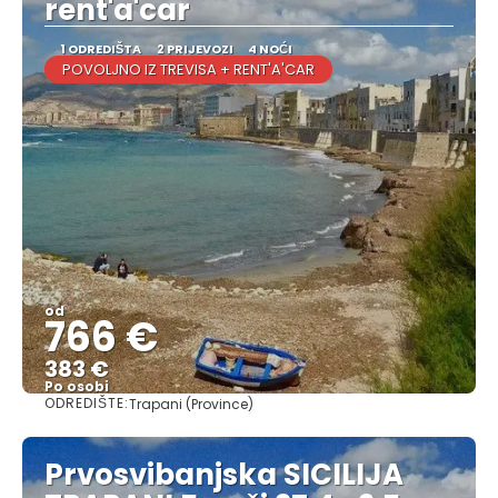
rent'a'car
1 ODREDIŠTA
2 PRIJEVOZI
4 NOĆI
POVOLJNO IZ TREVISA + RENT'A'CAR
od
766 €
383 €
Po osobi
ODREDIŠTE:
Trapani (Province)
Vidjeti
Prvosvibanjska SICILIJA