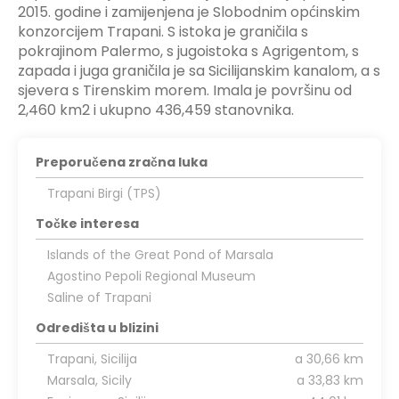
2015. godine i zamijenjena je Slobodnim općinskim
konzorcijem Trapani. S istoka je graničila s
pokrajinom Palermo, s jugoistoka s Agrigentom, s
zapada i juga graničila je sa Sicilijanskim kanalom, a s
sjevera s Tirenskim morem. Imala je površinu od
2,460 km2 i ukupno 436,459 stanovnika.
Preporučena zračna luka
Trapani Birgi (TPS)
Točke interesa
Islands of the Great Pond of Marsala
Agostino Pepoli Regional Museum
Saline of Trapani
Odredišta u blizini
Trapani, Sicilija
a 30,66 km
Marsala, Sicily
a 33,83 km