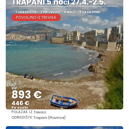
TRAPANI 5 noči 27.4.-2.5.
1 ODREDIŠTA
2 PRIJEVOZI
5 NOĆI
2 TRANSFERI
POVOLJNO IZ TREVISA
od
893 €
446 €
Po osobi
POLAZAK IZ:
Treviso
Vidjeti
ODREDIŠTE:
Trapani (Province)