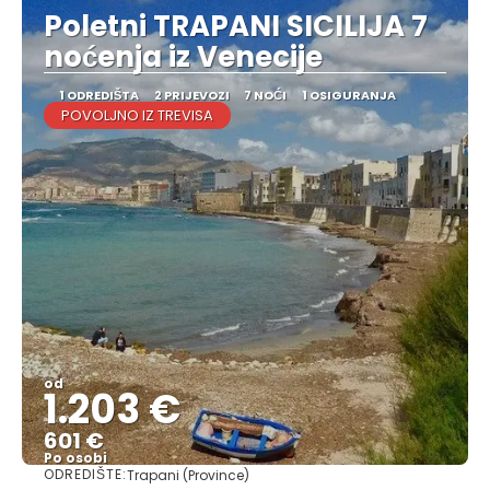
Poletni TRAPANI SICILIJA 7
noćenja iz Venecije
1 ODREDIŠTA
2 PRIJEVOZI
7 NOĆI
1 OSIGURANJA
POVOLJNO IZ TREVISA
od
1.203 €
601 €
Po osobi
ODREDIŠTE:
Trapani (Province)
Vidjeti