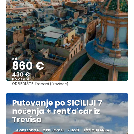
od
860 €
430 €
Po osobi
ODREDIŠTE:
Trapani (Province)
Vidjeti
Putovanje po SICILIJI 7
noćenja + rent'a'car iz
Trevisa
4 ODREDIŠTA
2 PRIJEVOZI
7 NOĆI
1 OSIGURANJA