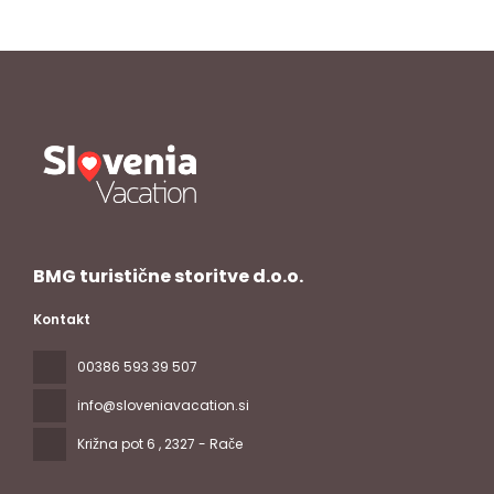
BMG turistične storitve d.o.o.
Kontakt
00386 593 39 507
info@sloveniavacation.si
Križna pot 6
, 2327 - Rače