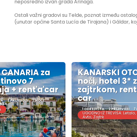
neposredno izvan grada Arinaga.
Ostali važni gradovi su Telde, poznat između ostalo
(unutar općine Santa Lucía de Tirajana) i Gáldar, koj
 CANARIA za
KANARSKI OTO
tinovo 7
noči, hotel 3* z
ja + rent'a'car
zajtrkom, ren
car
TA
2 PRIJEVOZI
7 NOĆI
ANJA
A
1 ODREDIŠTA
2 PRIJEVOZI
7
UGODNO IZ TREVISA: Letalo, 
Avto, Zajtrk