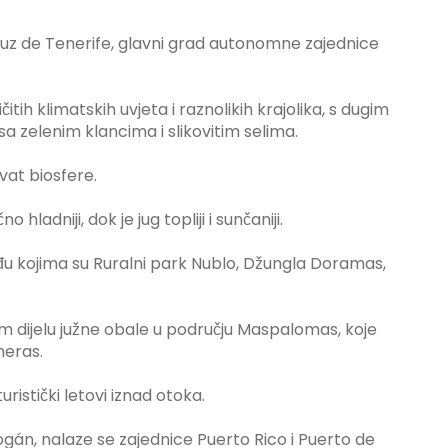
ruz de Tenerife, glavni grad autonomne zajednice
itih klimatskih uvjeta i raznolikih krajolika, s dugim
sa zelenim klancima i slikovitim selima.
at biosfere.
 hladniji, dok je jug topliji i sunčaniji.
đu kojima su Ruralni park Nublo, Džungla Doramas,
 dijelu južne obale u području Maspalomas, koje
neras.
uristički letovi iznad otoka.
gán, nalaze se zajednice Puerto Rico i Puerto de