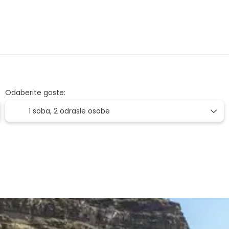
voz+Smještaj
Letovi
Smještaj
Odaberite goste:
1 soba,
2 odrasle osobe