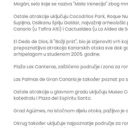
Mogán, selo koje se naziva "Mala Venecija" zbog mn
Ostale atrakcije uključuju Cocodrilos Park, Roque Nu
šupljina, Oslikanu špilju Galdar, najvažniji arheološ
Canario (u Tafira Alti) i Cactualdea (u La Aldea de S
El Dedo de Dios, ili "Božji prst", bio je stjenoviti vrh ko
prepoznatljiva atrakcija Kanarskih otoka sve dok ga n
arhipelagom u studenom 2005. godine.
Plaža Las Canteras, zaštićeno područje i zona za ronj
Las Palmas de Gran Canaria je također poznat po 
Ostale atrakcije u glavnom gradu uključuju Museo Ca
katedralu i Plaza del Espíritu Santo.
Grad Agüimes, na istočnom dijelu otoka, pažljivo je 
Okrug također uključuje najpoznatije područje za ro