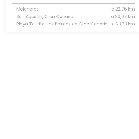
Meloneras
a 22,76 km
San Agustín, Gran Canaria
a 20,07 km
Playa Taurito, Las Palmas de Gran Canaria
a 23,23 km