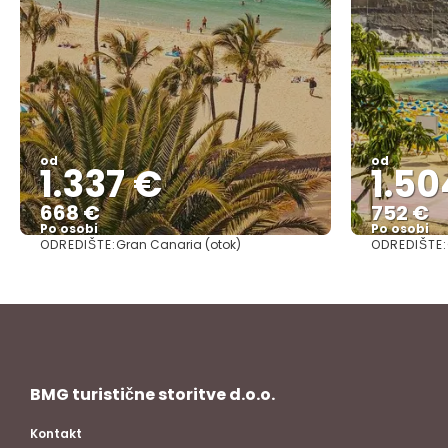
od
od
1.337 €
1.50
668 €
752 €
Po osobi
Po osobi
ODREDIŠTE:
ODREDIŠTE:
Gran Canaria (otok)
Vidjeti
BMG turistične storitve d.o.o.
Kontakt