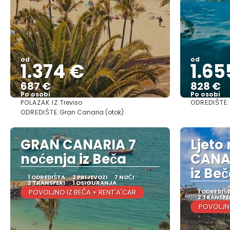
od
od
1.374 €
1.65
687 €
828 €
Po osobi
Po osobi
POLAZAK IZ:
ODREDIŠTE:
Treviso
Vidjeti
ODREDIŠTE:
Gran Canaria (otok)
GRAN CANARIA 7
Ljeto
noćenja iz Beča
CANAR
iz Be
1 ODREDIŠTA
2 PRIJEVOZI
7 NOĆI
2 TRANSFERI
1 OSIGURANJA
POVOLJNO IZ BEČA + RENT'A'CAR
1 ODREDIŠ
2 TRANSFE
POVOLJNO