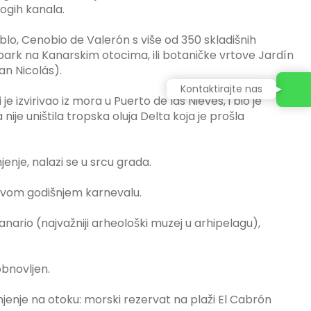
ogih kanala.
blo, Cenobio de Valerón s više od 350 skladišnih
ki park na Kanarskim otocima, ili botaničke vrtove Jardín
an Nicolás).
Kontaktirajte nas
ji je izvirivao iz mora u Puerto de las Nieves, i bio je
ije uništila tropska oluja Delta koja je prošla
enje, nalazi se u srcu grada.
svom godišnjem karnevalu.
nario (najvažniji arheološki muzej u arhipelagu),
obnovljen.
njenje na otoku: morski rezervat na plaži El Cabrón