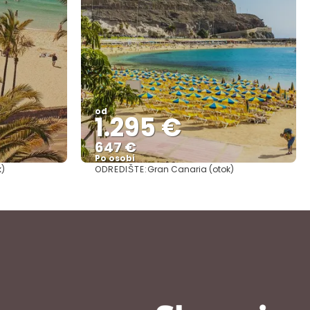
od
1.295 €
647 €
Po osobi
ODREDIŠTE:
k)
Gran Canaria (otok)
Vidjeti