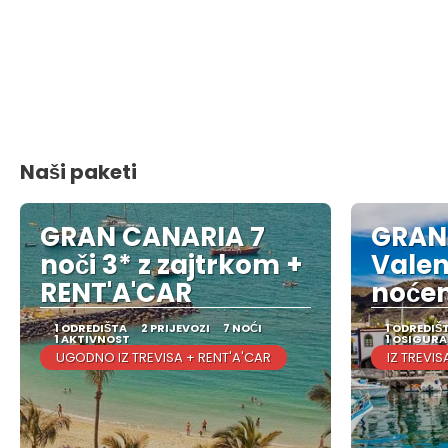
Naši paketi
GRAN CANARIA 7
GRAN
noči 3* z zajtrkom +
Valen
RENT'A'CAR
noćen
1 ODREDIŠTA
2 PRIJEVOZI
7 NOĆI
1 ODREDIŠ
1 AKTIVNOST
1 OSIGUR
UGODNO IZ TREVISA + RENT'A'CAR
IZ TREVIS