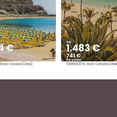
od
4 €
1.483 €
741 €
Po osobi
ODREDIŠTE:
Gran Canaria (otok)
Gran Canaria (oto
Vidjeti
Vidjeti