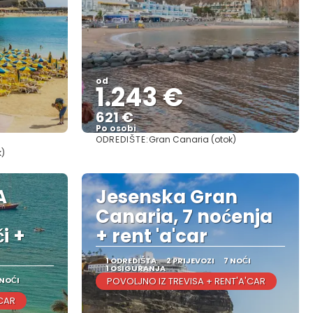
od
1.243 €
621 €
Po osobi
ODREDIŠTE:
Gran Canaria (otok)
Vidjeti
k)
A
Jesenska Gran
Canaria, 7 noćenja
i +
+ rent 'a'car
1 ODREDIŠTA
2 PRIJEVOZI
7 NOĆI
1 OSIGURANJA
 NOĆI
POVOLJNO IZ TREVISA + RENT'A'CAR
'CAR