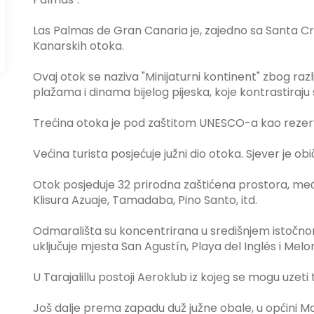
Las Palmas de Gran Canaria je, zajedno sa Santa C
Kanarskih otoka.
Ovaj otok se naziva "Minijaturni kontinent" zbog različ
plažama i dinama bijelog pijeska, koje kontrastiraju 
Trećina otoka je pod zaštitom UNESCO-a kao rezerv
Većina turista posjećuje južni dio otoka. Sjever je obično
Otok posjeduje 32 prirodna zaštićena prostora, me
Klisura Azuaje, Tamadaba, Pino Santo, itd.
Odmarališta su koncentrirana u središnjem istočnom
uključuje mjesta San Agustín, Playa del Inglés i Melo
U Tarajalillu postoji Aeroklub iz kojeg se mogu uzeti t
Još dalje prema zapadu duž južne obale, u općini Mo