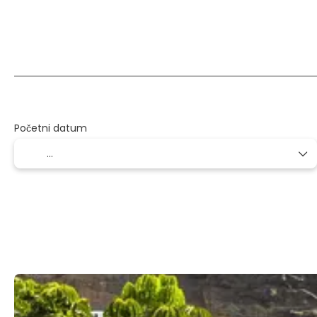
Više odredišta
Usmjeravanje
Prije
+
Početni datum