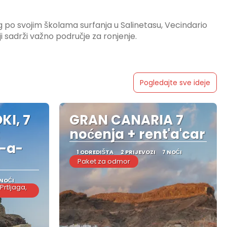
g po svojim školama surfanja u Salinetasu, Vecindario
i sadrži važno područje za ronjenje.
Pogledajte sve ideje
KI, 7
GRAN CANARIA 7
noćenja + rent'a'car
t-a-
1 ODREDIŠTA
2 PRIJEVOZI
7 NOĆI
Paket za odmor
 NOĆI
Prtljaga,