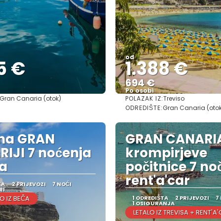
od
5 €
1.388 €
694 €
Po osobi
POLAZAK IZ:
Gran Canaria (otok)
Treviso
Vidjeti
Vidjeti
ODREDIŠTE:
Gran Canaria (oto
 na GRAN
GRAN CANARI
IJI 7 noćenja
krompirjeve
ča
počitnice 7 noč
rent'a'car
TA
2 PRIJEVOZI
7 NOĆI
RI
 IZ BEČA
1 ODREDIŠTA
2 PRIJEVOZI
7
1 OSIGURANJA
LETALO IZ TREVISA + RENT'A