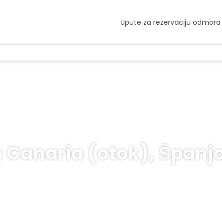
Upute za rezervaciju odmora
 Canaria (otok), Španj