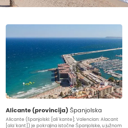
Alicante (provincija)
Španjolska
Alicante (španjolski: [aliˈkante]; Valencian: Alacant
[alaˈkant]) je pokrajina istočne Španjolske, u južnom