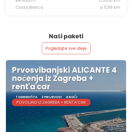
Benidorm
a 26,16 km
Costa Blanca
a 11,99 km
Naši paketi
Pogledajte sve ideje
Prvosvibanjski ALICANTE 4
noćenja iz Zagreba +
rent'a'car
1 ODREDIŠTA
2 PRIJEVOZI
4 NOĆI
POVOLJNO IZ ZAGREBA + RENT'A'CAR