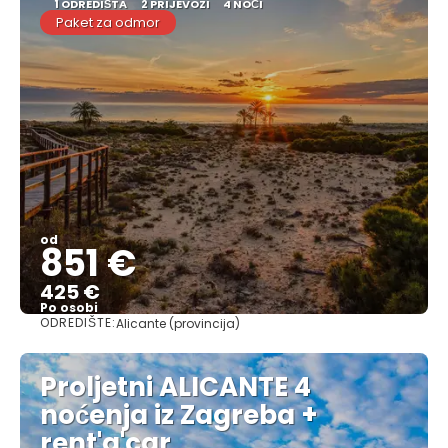
1 ODREDIŠTA
2 PRIJEVOZI
4 NOĆI
Paket za odmor
od
851 €
425 €
Po osobi
ODREDIŠTE:
Alicante (provincija)
Vidjeti
Proljetni ALICANTE 4
noćenja iz Zagreba +
rent'a'car