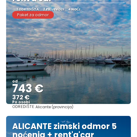
1 ODREDIŠTA
2 PRIJEVOZI
4 NOĆI
Paket za odmor
od
743 €
372 €
Po osobi
ODREDIŠTE:
Alicante (provincija)
Vidjeti
ALICANTE zimski odmor 5
noćenja + rent'a'car