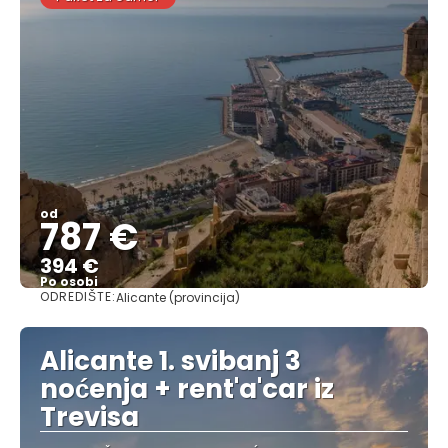
od
787 €
394 €
Po osobi
ODREDIŠTE:
Alicante (provincija)
Vidjeti
Alicante 1. svibanj 3
noćenja + rent'a'car iz
Trevisa