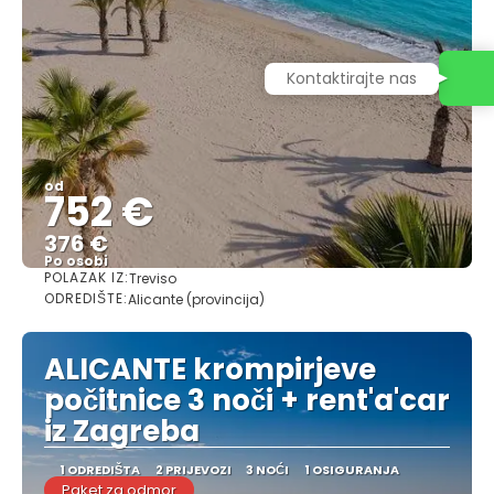
Kontaktirajte nas
od
752 €
376 €
Po osobi
POLAZAK IZ:
Treviso
Vidjeti
ODREDIŠTE:
Alicante (provincija)
ALICANTE krompirjeve
počitnice 3 noči + rent'a'car
iz Zagreba
1 ODREDIŠTA
2 PRIJEVOZI
3 NOĆI
1 OSIGURANJA
Paket za odmor