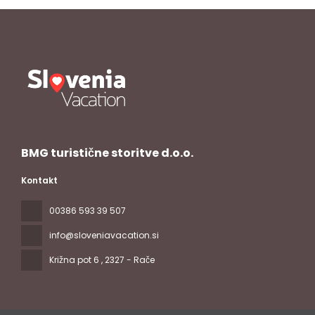
BMG turistične storitve d.o.o.
Kontakt
00386 593 39 507
info@sloveniavacation.si
Križna pot 6
, 2327 - Rače