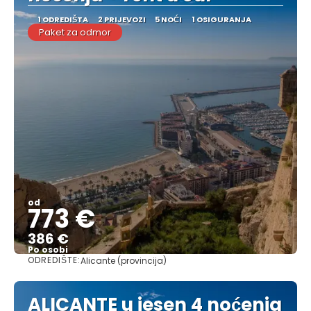
1 ODREDIŠTA
2 PRIJEVOZI
5 NOĆI
1 OSIGURANJA
Paket za odmor
od
773 €
386 €
Po osobi
ODREDIŠTE:
Alicante (provincija)
Vidjeti
ALICANTE u jesen 4 noćenja