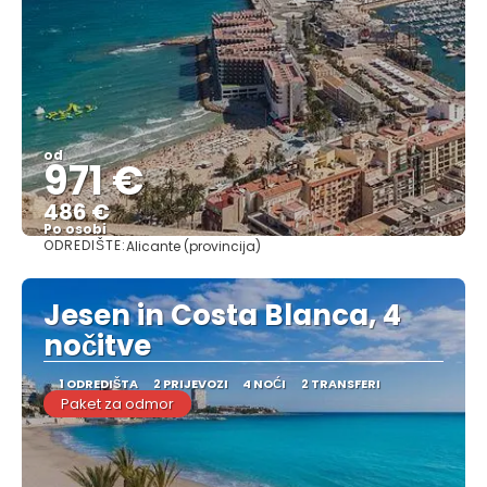
od
971 €
486 €
Po osobi
ODREDIŠTE:
Alicante (provincija)
Vidjeti
Jesen in Costa Blanca, 4
nočitve
1 ODREDIŠTA
2 PRIJEVOZI
4 NOĆI
2 TRANSFERI
Paket za odmor