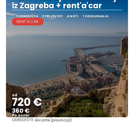
iz Zagreba + rent'a'car
1 ODREDIŠTA
2 PRIJEVOZI
4 NOĆI
1 OSIGURANJA
RENT'A'CAR
od
720 €
360 €
Po osobi
ODREDIŠTE:
Alicante (provincija)
Vidjeti