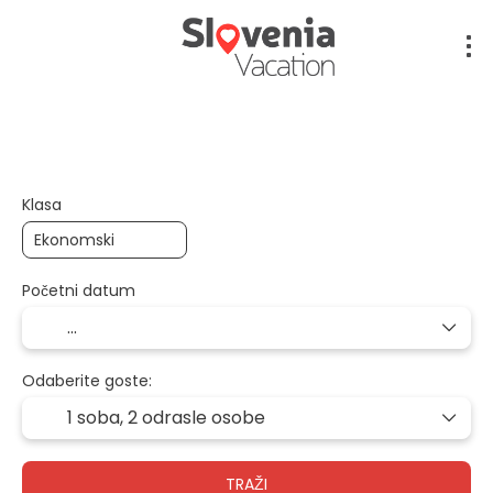
Više odredišta
Usmjeravanje
Pri
+
Klasa
Početni datum
Odaberite goste:
1 soba,
2 odrasle osobe
TRAŽI