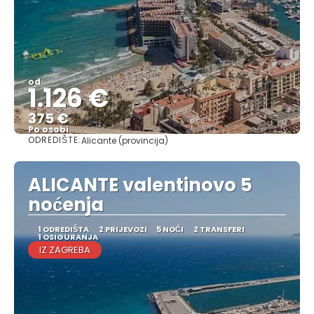
od
1.126 €
375 €
Po osobi
ODREDIŠTE:
Alicante (provincija)
Vidjeti
ALICANTE valentinovo 5
noćenja
1 ODREDIŠTA
2 PRIJEVOZI
5 NOĆI
2 TRANSFERI
1 OSIGURANJA
IZ ZAGREBA