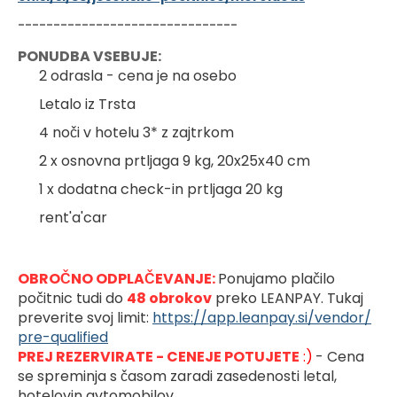
-------------------------------
PONUDBA VSEBUJE:
2 odrasla - cena je na osebo
Letalo iz Trsta
4 noči v hotelu 3* z zajtrkom 
2 x osnovna prtljaga 9 kg, 20x25x40 cm
1 x dodatna check-in prtljaga 20 kg
rent'a'car
OBROČNO ODPLAČEVANJE: 
Ponujamo plačilo 
počitnic tudi do 
48 obrokov
preko LEANPAY. Tukaj 
preverite svoj limit: 
https://app.leanpay.si/vendor/
pre-qualified
PREJ REZERVIRATE - CENEJE POTUJETE
 :)
- Cena 
se spreminja s časom zaradi zasedenosti letal, 
hotelovin avtomobilov.