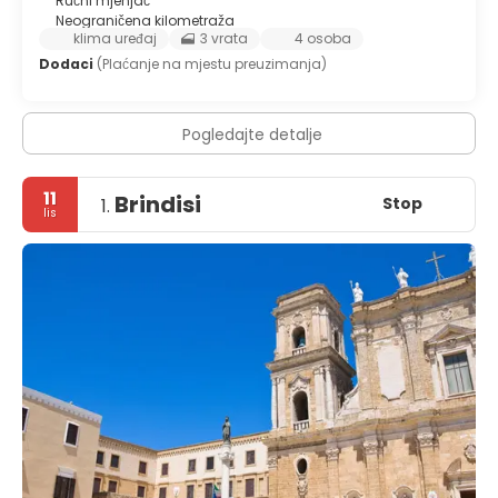
Ručni mjenjač
Neograničena kilometraža
klima uređaj
3 vrata
4 osoba
Dodaci
(Plaćanje na mjestu preuzimanja)
Pogledajte detalje
11
Brindisi
Stop
1.
lis