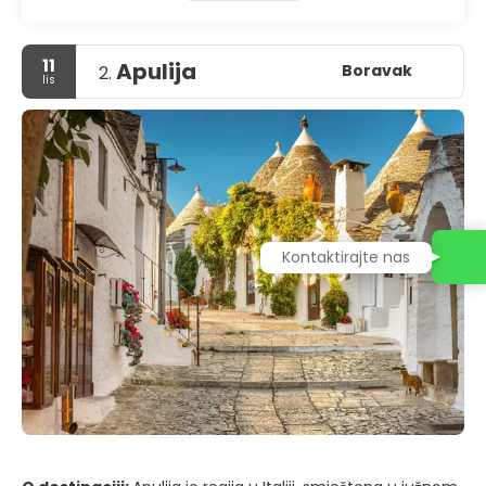
zapljuskuje čista voda Jadranskog mora.
11
Apulija
Boravak
2.
lis
Kontaktirajte nas