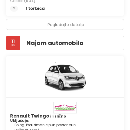
Casale
(BDS)
1 torbica
Y
Pogledajte detalje
11
Najam automobila
lis
Renault Twingo
ili slično
Uključuje:
Polog: Preuzimanje pun povrat pun