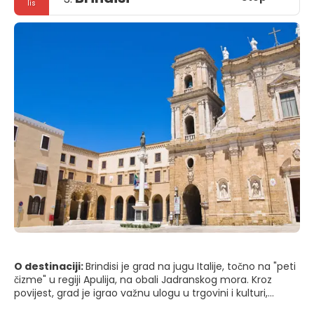
lis
O destinaciji:
Brindisi je grad na jugu Italije, točno na "peti
čizme" u regiji Apulija, na obali Jadranskog mora. Kroz
povijest, grad je igrao važnu ulogu u trgovini i kulturi,
zahvaljujući svojoj strateškoj poziciji na talijanskom