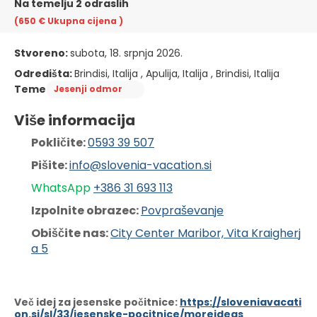
Na temelju 2 odraslih
(650 €
Ukupna cijena
)
Stvoreno:
subota, 18. srpnja 2026.
Odredišta:
Brindisi, Italija , Apulija, Italija , Brindisi, Italija
Teme
Jesenji odmor
Više informacija
Pokličite: 
0593 39 507
Pišite: 
info@slovenia-vacation.si
WhatsApp 
+386 31 6
93 113
Izpolnite obrazec: 
Povpraševanje
Obiščite nas: 
City Center Maribor, Vita Kraigherj
a 5
Več idej za jesenske počitnice:
https://sloveniavacati
on.si/sl/33/jesenske-pocitnice/moreideas