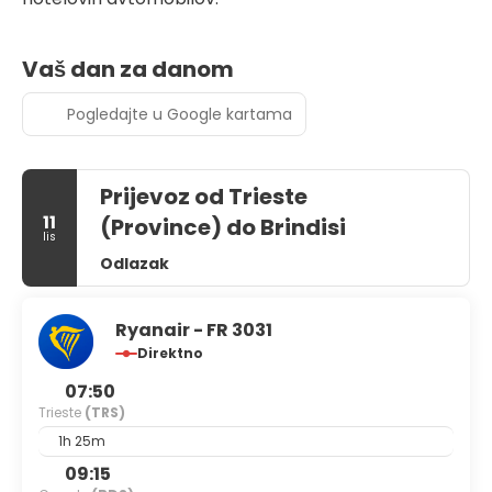
Vaš dan za danom
Pogledajte u Google kartama
Prijevoz od Trieste
11
(Province) do Brindisi
lis
Odlazak
Ryanair - FR 3031
Direktno
07:50
Trieste
(TRS)
1h 25m
09:15