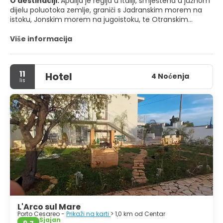
O destinaciji:
Apulija je regija u Italiji, smještena u južnom
dijelu poluotoka zemlje, graniči s Jadranskim morem na
istoku, Jonskim morem na jugoistoku, te Otranskim
tjesnacem i Tarantskim zaljevom na jugu. Regija
obuhvaća 19.345 četvornih kilometara (7.469 kvadratnih
Više informacija
milja), a njezino stanovništvo broji oko četiri milijuna ljudi.
Graniči s drugim talijanskim regijama Molise na sjeveru,
11
Hotel
Kampanijom na zapadu i Basilicatom na jugozapadu.
4 Noćenja
lis
Glavni grad regije je Bari.
L'Arco sul Mare
Porto Cesareo -
Prikaži na karti
> 1,0 km od Centar
Sjajan