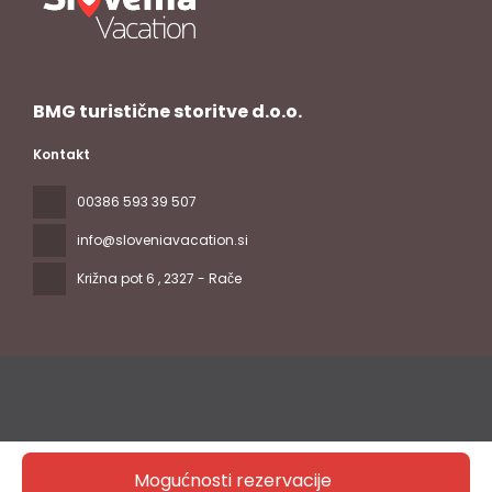
BMG turistične storitve d.o.o.
Kontakt
00386 593 39 507
info@sloveniavacation.si
Križna pot 6
, 2327 - Rače
Sva prava pridržana Slovenia Vacation © 2026
Politika
Mogućnosti rezervacije
privatnosti