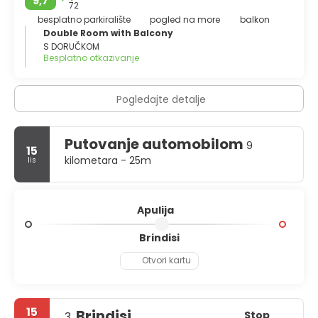
9,7
72
besplatno parkiralište
pogled na more
balkon
Double Room with Balcony
S DORUČKOM
Besplatno otkazivanje
Pogledajte detalje
Putovanje automobilom
9
15
kilometara - 25m
lis
Apulija
Brindisi
Otvori kartu
15
Brindisi
Stop
3.