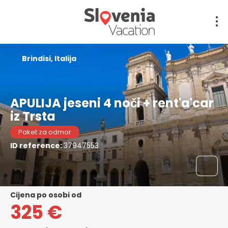
Brindisi, Italija
APULIJA jeseni 4 noči + rent'a'car
iz Trsta
Paket za odmor
ID reference:
37947553
cijena po osobi od
325 €