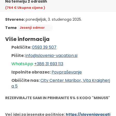
Na temelju 2 odraslih
(764 €
Ukupna cijena
)
Stvoreno:
ponedjeljak, 3. studenoga 2025.
Teme
Jesenji odmor
Više informacija
Pokličite: 
0593 39 507
Pišite: 
info@slovenia-vacation.si
WhatsApp 
+386 31 6
93 113
Izpolnite obrazec: 
Povpraševanje
Obiščite nas: 
City Center Maribor, Vita Kraigherj
a 5
REZERVIRAJTE SAMI IN PRIHRANITE 5% S KODO "MINUS5"
Več idej za jesenske počitnice:
https://sloveniavacati