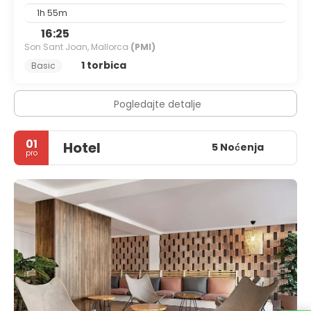
1h 55m
16:25
Son Sant Joan, Mallorca
(PMI)
1 torbica
Basic
Pogledajte detalje
01
Hotel
5 Noćenja
pro