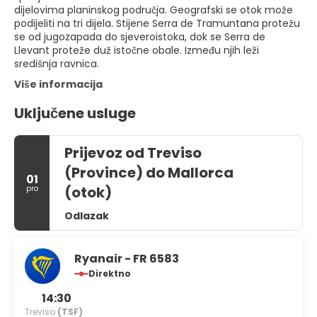
dijelovima planinskog područja. Geografski se otok može
podijeliti na tri dijela. Stijene Serra de Tramuntana protežu
se od jugozapada do sjeveroistoka, dok se Serra de
Llevant proteže duž istočne obale. Između njih leži
središnja ravnica.
Više informacija
Uključene usluge
Prijevoz od Treviso
(Province) do Mallorca
01
(otok)
pro
Odlazak
Ryanair - FR 6583
Direktno
14:30
Treviso
(TSF)