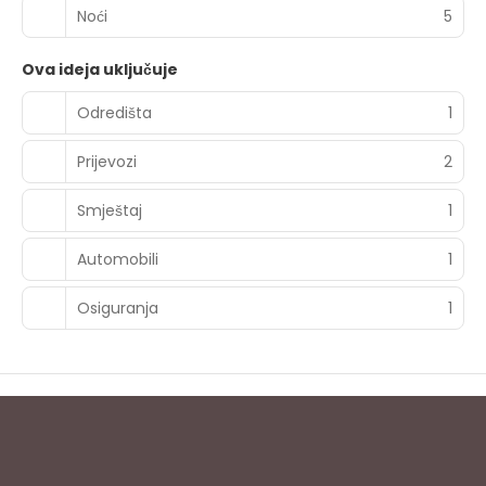
Noći
5
Ova ideja uključuje
Odredišta
1
Prijevozi
2
Smještaj
1
Automobili
1
Osiguranja
1