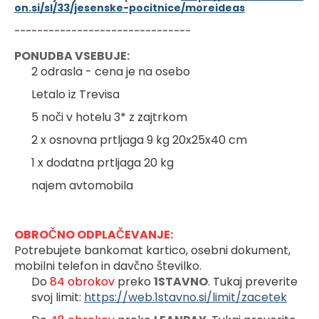
on.si/sl/33/jesenske-pocitnice/moreideas
-------------------------------
PONUDBA VSEBUJE:
2 odrasla - cena je na osebo
Letalo iz Trevisa
5 noči v hotelu 3* z zajtrkom
2 x osnovna prtljaga 9 kg 20x25x40 cm
1 x dodatna prtljaga 20 kg
najem avtomobila
OBROČNO ODPLAČEVANJE:
Potrebujete bankomat kartico, osebni dokument, 
mobilni telefon in davčno številko.
Do 
84 obrokov 
preko 
1STAVNO
. Tukaj preverite 
svoj limit: 
https://web.1stavno.si/limit/zacetek