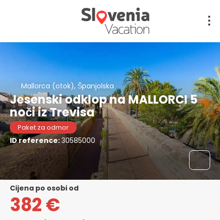
Mallorca (otok), Španjolska
Jesenski odklop na MALLORCI 5
noči iz Trevisa
Paket za odmor
ID reference:
30585000
cijena po osobi od
382 €