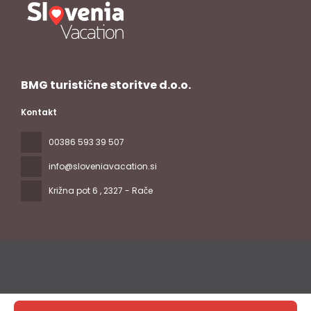
BMG turistične storitve d.o.o.
Kontakt
00386 593 39 507
info@sloveniavacation.si
Križna pot 6
, 2327 - Rače
Sva prava pridržana Slovenia Vacation © 2026
Politika