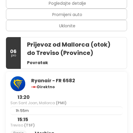
Pogledajte detalje
Promijeni auto
Uklonite
Prijevoz od Mallorca (otok)
06
do Treviso (Province)
pro
Povratak
Ryanair - FR 6582
Direktno
13:20
Son Sant Joan, Mallorca
(PMI)
1h 55m
15:15
Treviso
(TSF)