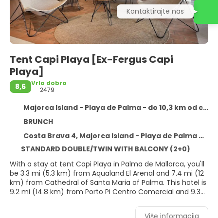
Kontaktirajte nas
Tent Capi Playa [Ex-Fergus Capi
Playa]
Vrlo dobro
8,6
2479
Majorca Island - Playa de Palma - do 10,3 km od centra
BRUNCH
Costa Brava 4, Majorca Island - Playa de Palma 07610
STANDARD DOUBLE/TWIN WITH BALCONY (2+0)
With a stay at tent Capi Playa in Palma de Mallorca, you'll
be 3.3 mi (5.3 km) from Aqualand El Arenal and 7.4 mi (12
km) from Cathedral of Santa Maria of Palma. This hotel is
9.2 mi (14.8 km) from Porto Pi Centro Comercial and 9.3
mi (14.9 km) from Port of Palma de Mallorca.. Don't miss
out on recreational opportunities including an outdoor
Više informacija