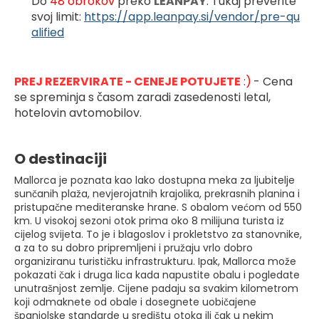
Do 
48 obrokov 
preko 
LEANPAY
. Tukaj preverite 
svoj limit: 
https://app.leanpay.si/vendor/pre-qu
alified
PREJ REZERVIRATE - CENEJE POTUJETE
 :)
- Cena 
se spreminja s časom zaradi zasedenosti letal, 
hotelovin avtomobilov.
O destinaciji
Mallorca je poznata kao lako dostupna meka za ljubitelje
sunčanih plaža, nevjerojatnih krajolika, prekrasnih planina i
pristupačne mediteranske hrane. S obalom većom od 550
km. U visokoj sezoni otok prima oko 8 milijuna turista iz
cijelog svijeta. To je i blagoslov i prokletstvo za stanovnike,
a za to su dobro pripremljeni i pružaju vrlo dobro
organiziranu turističku infrastrukturu. Ipak, Mallorca može
pokazati čak i druga lica kada napustite obalu i pogledate
unutrašnjost zemlje. Cijene padaju sa svakim kilometrom
koji odmaknete od obale i dosegnete uobičajene
španjolske standarde u središtu otoka ili čak u nekim