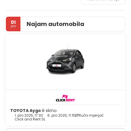
pool and a fitness center. Additional amenities at this
hotel include complimentary wireless internet access,
concierge services, and a vending machine.
01
Najam automobila
pro
TOYOTA Aygo
ili slično
1. pro 2025, 17:30
6. pro 2025, 11:15
Ručni mjenjač
Click and Rent SL