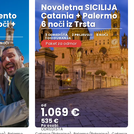
Novoletna SICILIJA
gento
Catania + Palermo
či +
6 noči iz Trsta
3 ODREDIŠTA
2 PRIJEVOZI
6 NOĆI
1 OSIGURANJA
 NOĆI
Paket za odmor
od
1.069 €
535 €
Po osobi
ODREDIŠTA
Vidjeti
ina) · Palermo
Catania (Pokrajina) · Palermo (Pokrajina) · Catania