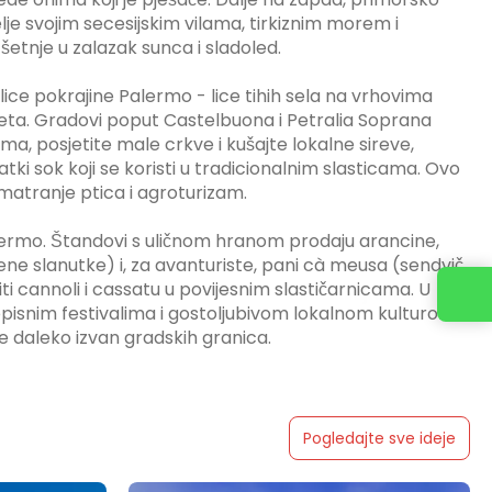
je svojim secesijskim vilama, tirkiznim morem i
tnje u zalazak sunca i sladoled.
lice pokrajine Palermo - lice tihih sela na vrhovima
jeta. Gradovi poput Castelbuona i Petralia Soprana
ma, posjetite male crkve i kušajte lokalne sireve,
ki sok koji se koristi u tradicionalnim slasticama. Ovo
omatranje ptica i agroturizam.
lermo. Štandovi s uličnom hranom prodaju arancine,
čene slanutke) i, za avanturiste, pani cà meusa (sendvič
iti cannoli i cassatu u povijesnim slastičarnicama. U
Kontaktirajte nas
vopisnim festivalima i gostoljubivom lokalnom kulturom,
že daleko izvan gradskih granica.
Pogledajte sve ideje