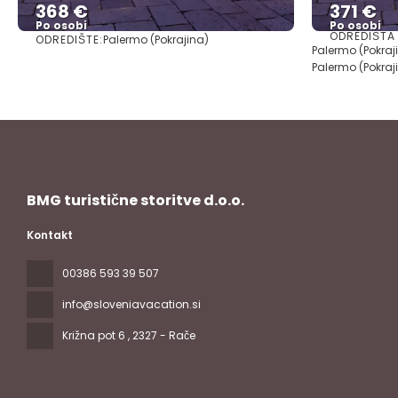
368 €
371 €
Po osobi
Po osobi
ODREDIŠTA
ODREDIŠTE:
Palermo (Pokrajina)
Vidjeti
Palermo (Pokraji
Palermo (Pokraj
BMG turistične storitve d.o.o.
Kontakt
00386 593 39 507
info@sloveniavacation.si
Križna pot 6
, 2327 - Rače