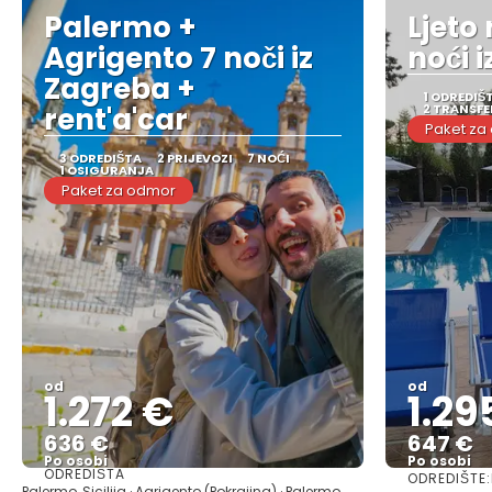
Palermo +
Ljeto 
Agrigento 7 noči iz
noći i
Zagreba +
1 ODREDIŠ
rent'a'car
2 TRANSFE
Paket za
3 ODREDIŠTA
2 PRIJEVOZI
7 NOĆI
1 OSIGURANJA
Paket za odmor
od
od
1.272 €
1.29
636 €
647 €
Po osobi
Po osobi
ODREDIŠTA
ODREDIŠTE:
Vidjeti
Palermo, Sicilija · Agrigento (Pokrajina) · Palermo