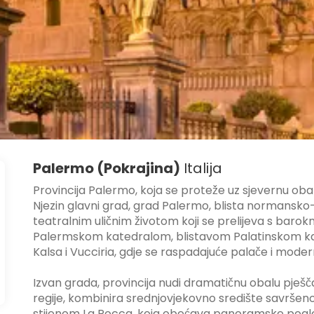
Palermo (Pokrajina)
Italija
Provincija Palermo, koja se proteže uz sjevernu obalu S
Njezin glavni grad, grad Palermo, blista normansk
teatralnim uličnim životom koji se prelijeva s barok
Palermskom katedralom, blistavom Palatinskom kap
Kalsa i Vucciria, gdje se raspadajuće palače i moder
Izvan grada, provincija nudi dramatičnu obalu pješčan
regije, kombinira srednjovjekovno središte savrše
stijenom La Rocca, koja obećava panoramske pogled