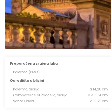
Preporučena zračna luka
Palermo (PMO)
Odredišta u blizini
Palermo, Sicilija
a 14,20 km
Campofelice di Roccella, Sicilija
a 47,74 km
Santa Flavia
a 19,25 km