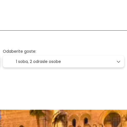
voz+Smještaj
Letovi
Smještaj
Odaberite goste:
1 soba,
2 odrasle osobe