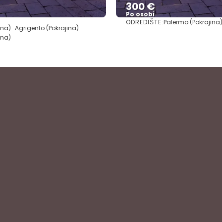
300 €
Po osobi
ODREDIŠTE:
Palermo (Pokrajina
Vidjeti
Vidjeti
na) · Agrigento (Pokrajina) ·
ina)