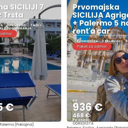
na SICILIJI 7
Prvomajska
z Trsta
SICILIJA Agri
+ Palermo 5 no
TA
2 PRIJEVOZI
7 NOĆI
RI
1 OSIGURANJA
rent'a'car
 odmor
3 ODREDIŠTA
2 PRIJEVOZI
5
Paket za odmor
od
5 €
936 €
468 €
Po osobi
ODREDIŠTA
Palermo (Pokrajina)
Vidjeti
Vidjeti
Palermo, Sicilija · Agrigento (Pokraj