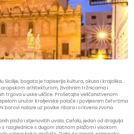
icilije, bogata je tapiserija kultura, okusa i krajolika.
o-arapskom arhitekturom, živahnim tržnicama i
nih trgova u uske uličice. Prošetajte veličanstvenom
elom unutar Kraljevske palače i povijesnim četvrtima
ni barovi nalaze uz povike ribara i crkvena zvona.
ih plaža i stjenovitih uvala. Cefalù, jedan od dragulja
no s razglednice s dugom zlatnom plažom i visokom
e onima koji je pješače. Dalje na zapad, primorsko