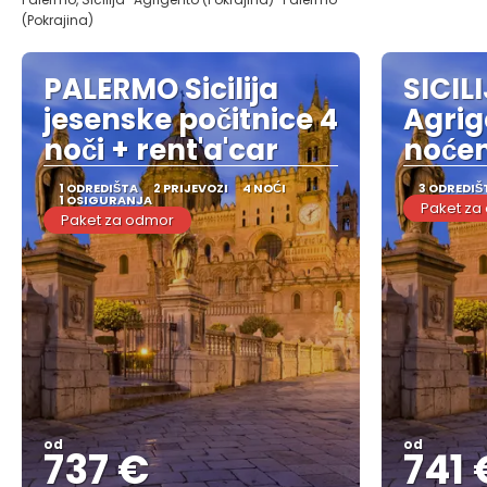
(Pokrajina)
PALERMO Sicilija
SICIL
jesenske počitnice 4
Agrig
noči + rent'a'car
noćen
1 ODREDIŠTA
2 PRIJEVOZI
4 NOĆI
3 ODREDIŠ
1 OSIGURANJA
Paket za
Paket za odmor
od
od
737 €
741 