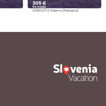
305 €
Po osobi
ODREDIŠTE:
)
Palermo (Pokrajina)
Vidjeti