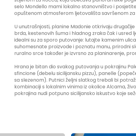
selo Mondello mami lokalno stanovništvo i posjetitel
opuštenom atmosferom ljetovališta savršenom za še
U unutrašnjosti, planine Madonie otkrivaju drugačije 
brda, kestenovih šuma i hladnog zraka čak i usred l
idealni su za sporo putovanje: lutajte kamenim ulica
suhomesnate proizvode i poznatu manu, prirodni slat
ruralno srce također je izvrsno za planinarenje, pr
Hrana je bitan dio svakog putovanja u pokrajinu Pa
sfincione (debelu sicilijansku pizzu), panelle (pope
sa slezenom). Putnici željni slatkog trebali bi potraž
kombinaciji s lokalnim vinima iz okolice Alcama, ži
pokrajina nudi potpuno sicilijansko iskustvo koje se