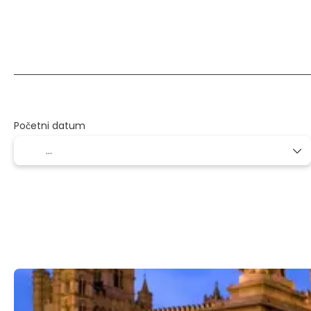
Više odredišta
Usmjeravanje
Prije
+
Početni datum