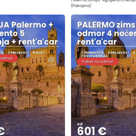
(Pokrajina)
IJA Palermo +
PALERMO zims
ento 5
odmor 4 noćen
ja + rent'a'car
rent'a'car
TA
2 PRIJEVOZI
5 NOĆI
1 ODREDIŠTA
2 PRIJEVOZI
4
1 OSIGURANJA
 odmor
Paket za odmor
od
€
601 €