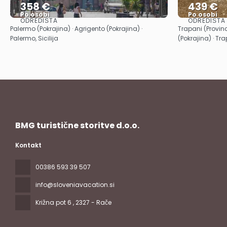
358 €
439 €
Po osobi
Po osobi
ODREDIŠTA
ODREDIŠTA
Vidjeti
Palermo (Pokrajina) · Agrigento (Pokrajina) ·
Trapani (Provinc
Palermo, Sicilija
(Pokrajina) · Trap
BMG turistične storitve d.o.o.
Kontakt
00386 593 39 507
info@sloveniavacation.si
Križna pot 6
, 2327 - Rače