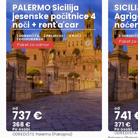
PALERMO Sicilija
SICIL
jesenske počitnice 4
Agrig
noči + rent'a'car
noćen
1 ODREDIŠTA
2 PRIJEVOZI
4 NOĆI
3 ODREDIŠ
1 OSIGURANJA
Paket za
Paket za odmor
od
od
737 €
741 
368 €
371 €
Po osobi
Po osobi
ODREDIŠTA
ODREDIŠTE:
Palermo (Pokrajina)
Vidjeti
Palermo (Pokraji