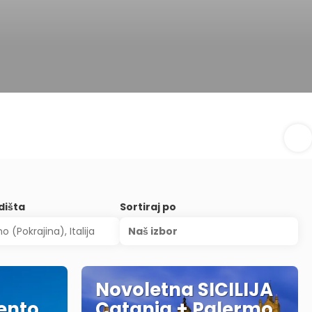
dišta
Sortiraj po
Naš izbor
Novoletna SICILIJA
gento
Catania + Palermo