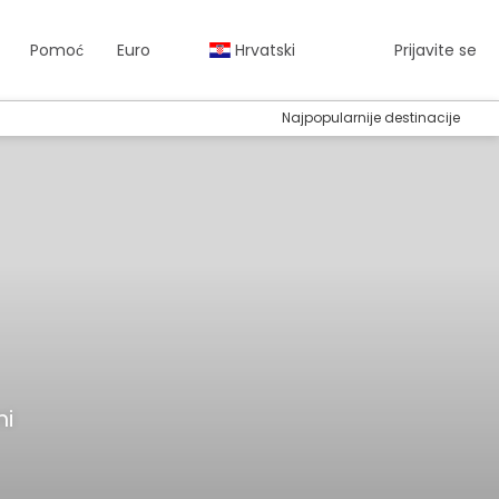
Pomoć
Euro
Hrvatski
Prijavite se
Najpopularnije destinacije
mi