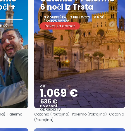
či +
6 noči iz Trsta
3 ODREDIŠTA
2 PRIJEVOZI
6 NOĆI
1 OSIGURANJA
 NOĆI
Paket za odmor
od
1.069 €
535 €
Po osobi
ODREDIŠTA
Vidjeti
ina) · Palermo
Catania (Pokrajina) · Palermo (Pokrajina) · Catania
(Pokrajina)