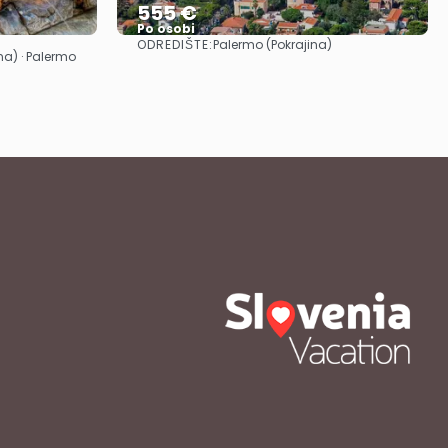
555 €
Po osobi
ODREDIŠTE:
Palermo (Pokrajina)
Vidjeti
ina) · Palermo