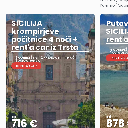
Palermo (Pokraj
SICILIJA
Putov
krompirjeve
SICILI
počitnice 4 noči +
rent'a
rent'a'car iz Trsta
4 ODREDIŠ
1 OSIGUR
3 ODREDIŠTA
2 PRIJEVOZI
4 NOĆI
RENT'A'C
1 OSIGURANJA
RENT'A'CAR
od
od
716 €
878