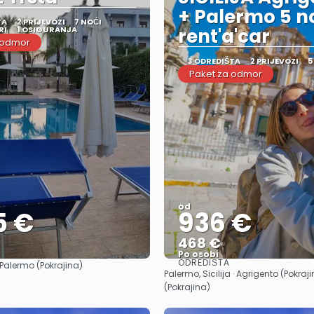
+ Palermo 5 no
TA
2 PRIJEVOZI
7 NOĆI
RI
1 OSIGURANJA
rent'a'car
 odmor
3 ODREDIŠTA
2 PRIJEVOZI
5
Paket za odmor
od
5 €
936 €
468 €
Po osobi
ODREDIŠTA
Palermo (Pokrajina)
Vidjeti
Vidjeti
Palermo, Sicilija · Agrigento (Pokraj
(Pokrajina)