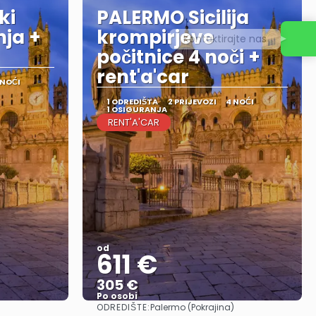
ki
PALERMO Sicilija
ja +
krompirjeve
Kontaktirajte nas
počitnice 4 noči +
rent'a'car
 NOĆI
1 ODREDIŠTA
2 PRIJEVOZI
4 NOĆI
1 OSIGURANJA
RENT'A'CAR
od
611 €
305 €
Po osobi
ODREDIŠTE:
)
Palermo (Pokrajina)
Vidjeti