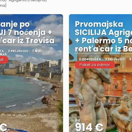
ina)
anje po
Prvomajska
JI 7 noćenja +
SICILIJA Agri
'car iz Trevisa
+ Palermo 5 no
rent'a'car iz 
TA
2 PRIJEVOZI
7 NOĆI
ANJA
AR
3 ODREDIŠTA
2 PRIJEVOZI
5
Paket za odmor
od
 €
914 €