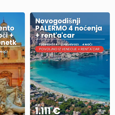
Novogodišnji
gento
PALERMO 4 noćenja
či +
+ rent'a'car
Benetk
1 ODREDIŠTA
2 PRIJEVOZI
4 NOĆI
POVOLJNO IZ VENECIJE + RENT'A'CAR
 NOĆI
od
1.111 €