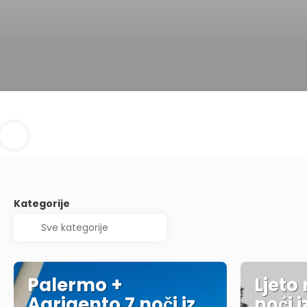
Kategorije
Palermo +
Ljeto 
Agrigento 7 noči iz
noći i