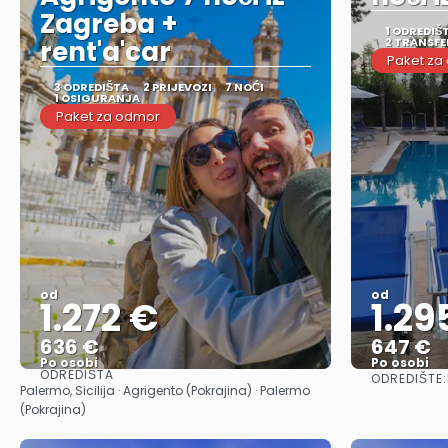
Zagreba +
1 ODREDIŠ
rent'a'car
2 TRANSFE
Paket za
3 ODREDIŠTA
2 PRIJEVOZI
7 NOĆI
1 OSIGURANJA
Paket za odmor
od
od
1.272 €
1.29
636 €
647 €
Po osobi
Po osobi
ODREDIŠTA
ODREDIŠTE:
Vidjeti
Palermo, Sicilija · Agrigento (Pokrajina) · Palermo
(Pokrajina)