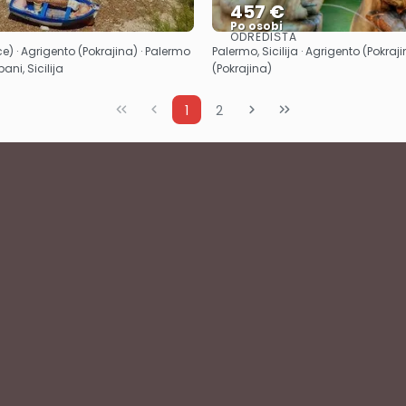
457 €
Po osobi
ODREDIŠTA
Vidjeti
Vidjeti
e) · Agrigento (Pokrajina) · Palermo
Palermo, Sicilija · Agrigento (Pokraj
ani, Sicilija
(Pokrajina)
1
2