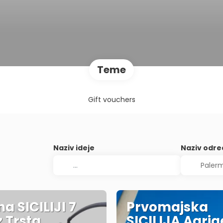
Teme
Gift vouchers
Naziv ideje
Naziv odre
na SICILIJI 7
Prvomajska
z Trsta
SICILIJA Agri