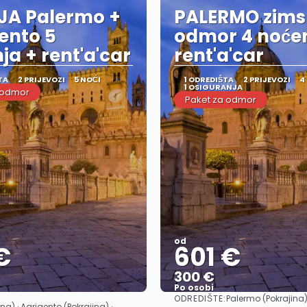
IJA Palermo +
PALERMO zims
ento 5
odmor 4 noćen
ja + rent'a'car
rent'a'car
TA
2 PRIJEVOZI
5 NOĆI
1 ODREDIŠTA
2 PRIJEVOZI
4
1 OSIGURANJA
 odmor
Paket za odmor
od
€
601 €
300 €
Po osobi
ODREDIŠTE:
Palermo (Pokrajina
Vidjeti
Vidjeti
na) · Agrigento (Pokrajina) ·