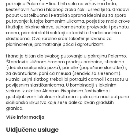
pokrajine Palermo - lice tihih sela na vrhovima brda,
kestenovih šuma i hladnog zraka čak i usred ljeta. Gradovi
poput Castelbuona i Petralia Soprana idealni su za sporo
putovanje: lutajte kamenim ulicama, posjetite male crkve
i kušajte lokalne sireve, suhomesnate proizvode i poznatu
manu, prirodni slatki sok koji se koristi u tradicionalnim
slasticama. Ovo ruralno srce također je izvrsno za
planinarenje, promatranje ptica i agroturizam.
Hrana je bitan dio svakog putovanja u pokrajinu Palermo.
Štandovi s uličnom hranom prodaju arancine, sfincione
(debelu sicilijansku pizzu), panelle (popečene slanutke) i,
za avanturiste, pani cà meusa (sendvič sa slezenom).
Putnici željni slatkog trebali bi potražiti cannoli i cassatu u
povijesnim slastičarnicama. U kombinaciji s lokalnim
vinima iz okolice Alcama, živopisnim festivalima i
gostoljubivom lokalnom kulturom, pokrajina nudi potpuno
sicilijansko iskustvo koje seže daleko izvan gradskih
granica.
Više informacija
Uključene usluge