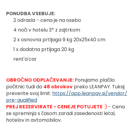
PONUDBA VSEBUJE:
2 odrasla - cena je na osebo
4 noči v hotelu 3* z zajtrkom
2 x osnovna prtljaga 9 kg 20x25x40 cm
1 x dodatna prtljaga 20 kg
rent'a'car
OBROČNO ODPLAČEVANJE: 
Ponujamo plačilo 
počitnic tudi do 
48 obrokov
preko LEANPAY. Tukaj 
preverite svoj limit: 
https://app.leanpay.si/vendor/
pre-qualified
PREJ REZERVIRATE - CENEJE POTUJETE
 :)
- Cena 
se spreminja s časom zaradi zasedenosti letal, 
hotelov in avtomobilov.