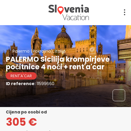
Palermo (Pokrajina), Italija
PALERMO Sicilija krompirjeve
počitnice 4 noči + rent'a'car
RENT'A'CAR
ID reference:
11599660
cijena po osobi od
305 €