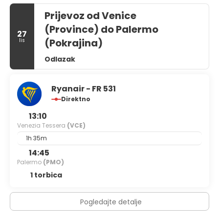
Prijevoz od Venice
(Province) do Palermo
27
(Pokrajina)
lis
Odlazak
Ryanair - FR 531
Direktno
13:10
Venezia Tessera
(VCE)
1h 35m
14:45
Palermo
(PMO)
1 torbica
Pogledajte detalje