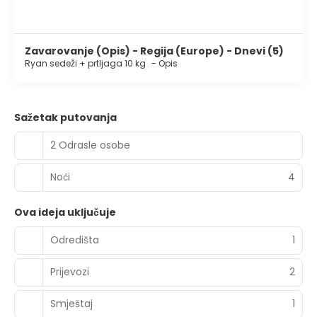
Zavarovanje (Opis) - Regija (Europe) - Dnevi (5)
Ryan sedeži + prtljaga 10 kg
-
Opis
Sažetak putovanja
2 Odrasle osobe
Noći
4
Ova ideja uključuje
Odredišta
1
Prijevozi
2
Smještaj
1