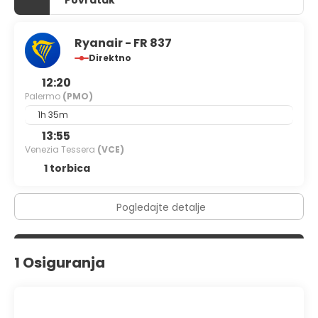
Ryanair - FR 837
Direktno
12:20
Palermo
(PMO)
1h 35m
13:55
Venezia Tessera
(VCE)
1 torbica
Pogledajte detalje
1 Osiguranja