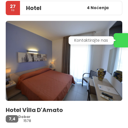
27
Hotel
4 Noćenja
lis
Kontaktirajte nas
Hotel Villa D'Amato
Dobar
7,4
1578