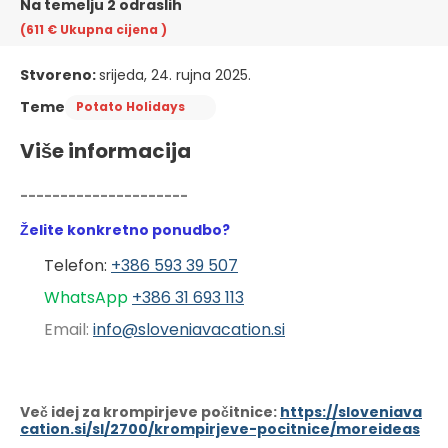
Na temelju 2 odraslih
(611 €
Ukupna cijena
)
Stvoreno:
srijeda, 24. rujna 2025.
Teme
Potato Holidays
Više informacija
---------------------
Želite konkretno ponudbo?
Telefon: 
+386 593 39 507
WhatsApp 
+386 31 6
93 113
Email: 
info@sloveniavacation.si
Več idej za krompirjeve počitnice:
https://sloveniava
cation.si/sl/2700/krompirjeve-pocitnice/moreideas