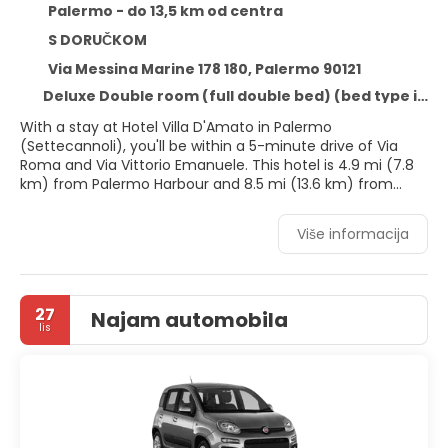
Palermo - do 13,5 km od centra
S DORUČKOM
Via Messina Marine 178 180, Palermo 90121
Deluxe Double room (full double bed) (bed type is subject to availability)
With a stay at Hotel Villa D'Amato in Palermo
(Settecannoli), you'll be within a 5-minute drive of Via
Roma and Via Vittorio Emanuele. This hotel is 4.9 mi (7.8
km) from Palermo Harbour and 8.5 mi (13.6 km) from
Mondello Beach.
Više informacija
Take in the views from a terrace and a garden and make
use of amenities such as complimentary wireless internet
access. Additional features at this hotel include a
television in a common area, tour/ticket assistance, and
27
Najam automobila
a banquet hall.
lis
Make yourself at home in one of the 56 guestrooms
featuring minibars. Complimentary wireless internet
access keeps you connected, and satellite programming
is available for your entertainment. Private bathrooms
with showers feature complimentary toiletries and bidets.