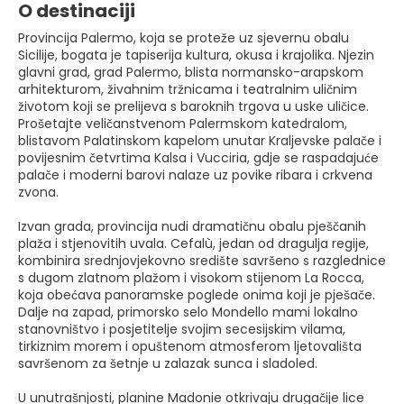
O destinaciji
Provincija Palermo, koja se proteže uz sjevernu obalu
Sicilije, bogata je tapiserija kultura, okusa i krajolika. Njezin
glavni grad, grad Palermo, blista normansko-arapskom
arhitekturom, živahnim tržnicama i teatralnim uličnim
životom koji se prelijeva s baroknih trgova u uske uličice.
Prošetajte veličanstvenom Palermskom katedralom,
blistavom Palatinskom kapelom unutar Kraljevske palače i
povijesnim četvrtima Kalsa i Vucciria, gdje se raspadajuće
palače i moderni barovi nalaze uz povike ribara i crkvena
zvona.
Izvan grada, provincija nudi dramatičnu obalu pješčanih
plaža i stjenovitih uvala. Cefalù, jedan od dragulja regije,
kombinira srednjovjekovno središte savršeno s razglednice
s dugom zlatnom plažom i visokom stijenom La Rocca,
koja obećava panoramske poglede onima koji je pješače.
Dalje na zapad, primorsko selo Mondello mami lokalno
stanovništvo i posjetitelje svojim secesijskim vilama,
tirkiznim morem i opuštenom atmosferom ljetovališta
savršenom za šetnje u zalazak sunca i sladoled.
U unutrašnjosti, planine Madonie otkrivaju drugačije lice