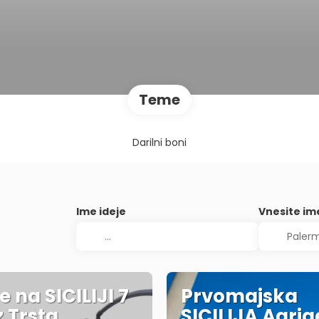
Teme
Darilni boni
Ime ideje
Vnesite im
e na SICILIJI 7
Prvomajska
z Trsta
SICILIJA Agri