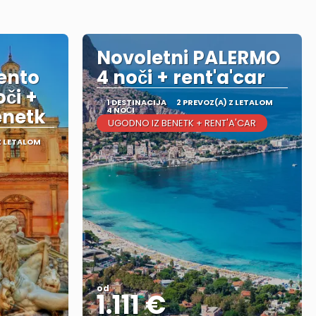
Novoletni PALERMO
gento
4 noči + rent'a'car
či +
1 DESTINACIJA
2 PREVOZ(A) Z LETALOM
Benetk
4 NOČI
UGODNO IZ BENETK + RENT'A'CAR
Z LETALOM
od
1.111 €