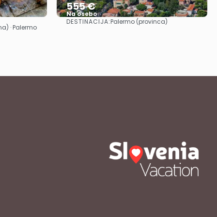
555 €
Na osebo
DESTINACIJA:
Palermo (provinca)
Glej .
ina) · Palermo