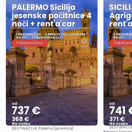
PALERMO Sicilija
SICIL
jesenske počitnice 4
Agrig
noči + rent'a'car
rent'
1 DESTINACIJA
2 PREVOZ(A) Z LETALOM
3 DESTINA
4 NOČI
1 ZAVAROVANJA
5 NOČI
Paket počitnic
Paket poč
od
od
737 €
741 
368 €
371 €
Na osebo
Na osebo
DESTINACI
DESTINACIJA:
Palermo (provinca)
Glej .
Palermo (provinc