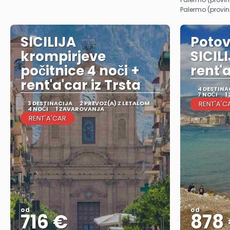
Palermo (provi
SICILIJA
Potov
krompirjeve
SICILI
počitnice 4 noči +
rent'a
rent'a'car iz Trsta
4 DESTINA
7 NOČI
1
3 DESTINACIJA
2 PREVOZ(A) Z LETALOM
RENT'A'C
4 NOČI
1 ZAVAROVANJA
RENT'A'CAR
od
od
716 €
878