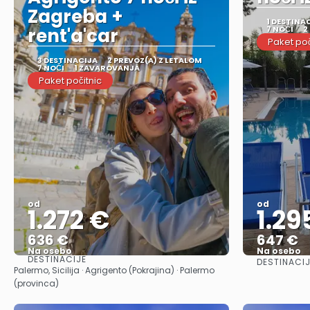
Zagreba +
1 DESTINA
rent'a'car
7 NOČI
2
Paket poč
3 DESTINACIJA
2 PREVOZ(A) Z LETALOM
7 NOČI
1 ZAVAROVANJA
Paket počitnic
od
od
1.272 €
1.29
636 €
647 €
Na osebo
Na osebo
DESTINACIJE
DESTINACIJ
Glej .
Palermo, Sicilija · Agrigento (Pokrajina) · Palermo
(provinca)