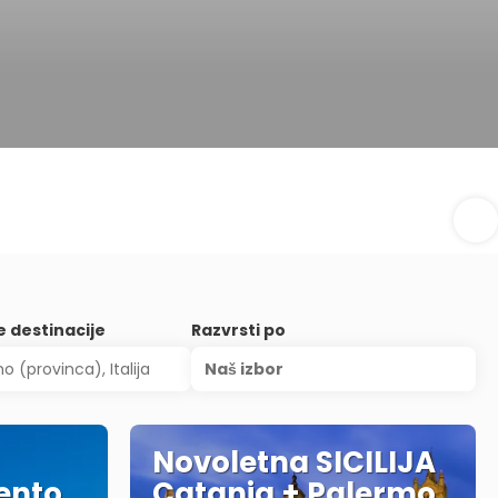
e destinacije
Razvrsti po
Naš izbor
Novoletna SICILIJA
gento
Catania + Palermo