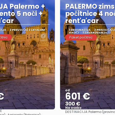
IJA Palermo +
PALERMO zims
ento 5 noči +
počitnice 4 noč
a'car
rent'a'car
CIJA
2 PREVOZ(A) Z LETALOM
1 DESTINACIJA
2 PREVOZ(A) 
4 NOČI
1 ZAVAROVANJA
itnic
Paket počitnic
od
€
601 €
300 €
Na osebo
JE
DESTINACIJA:
Palermo (provin
Glej .
Glej .
a) · Agrigento (Pokrajina) ·