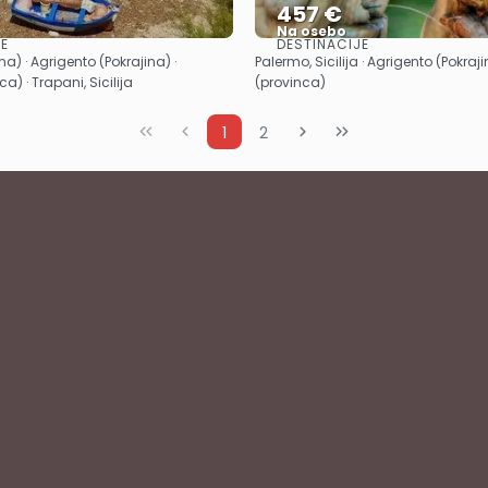
457 €
Na osebo
JE
DESTINACIJE
Glej .
Glej .
na) · Agrigento (Pokrajina) ·
Palermo, Sicilija · Agrigento (Pokraj
a) · Trapani, Sicilija
(provinca)
1
2