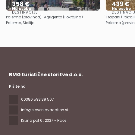
358 €
439 €
Na osebo
Na osebo
DESTINACIJE
DESTINACI
Glej .
Palermo (provinca) · Agrigento (Pokrajina) ·
Trapani (Pokraji
Palermo, Sicilija
Palermo (provinc
BMG turistične storitve d.o.o.
Pišite na
00386 593 39 507
info@sloveniavacation.si
Križna pot 6
, 2327 - Rače