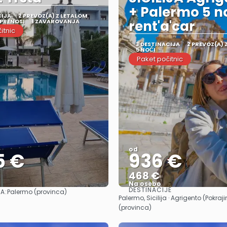
+ Palermo 5 no
CIJA
2 PREVOZ(A) Z LETALOM
 PRENOSI
1 ZAVAROVANJA
rent'a'car
itnic
3 DESTINACIJA
2 PREVOZ(A) 
5 NOČI
Paket počitnic
od
5 €
936 €
468 €
Na osebo
DESTINACIJE
A:
Palermo (provinca)
Glej .
Glej .
Palermo, Sicilija · Agrigento (Pokraj
(provinca)