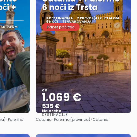
či +
6 noči iz Trsta
3 DESTINACIJA
2 PREVOZ(A) Z LETALOM
6 NOČI
1 ZAVAROVANJA
Z LETALOM
Paket počitnic
od
1.069 €
535 €
Na osebo
DESTINACIJE
Glej .
ina) · Palermo
Catania · Palermo (provinca) · Catania