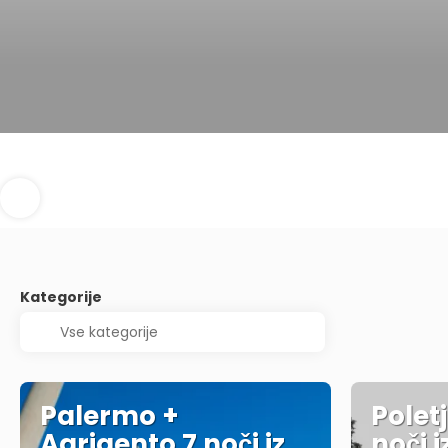
Kategorije
Palermo +
Poletj
Agrigento 7 noči iz
noči i