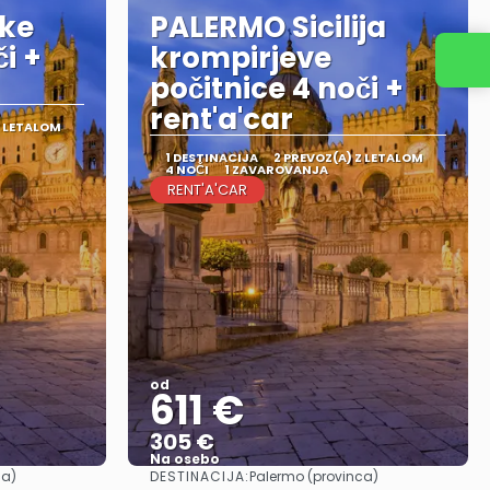
ke
PALERMO Sicilija
i +
krompirjeve
Kontaktirajte nas
počitnice 4 noči +
rent'a'car
Z LETALOM
1 DESTINACIJA
2 PREVOZ(A) Z LETALOM
4 NOČI
1 ZAVAROVANJA
RENT'A'CAR
od
611 €
305 €
Na osebo
DESTINACIJA:
ca)
Palermo (provinca)
Glej .