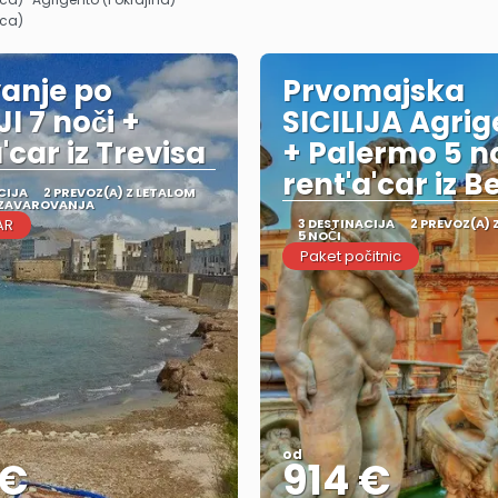
nca)
anje po
Prvomajska
JI 7 noči +
SICILIJA Agri
'car iz Trevisa
+ Palermo 5 no
rent'a'car iz 
CIJA
2 PREVOZ(A) Z LETALOM
 ZAVAROVANJA
AR
3 DESTINACIJA
2 PREVOZ(A) 
5 NOČI
Paket počitnic
od
 €
914 €