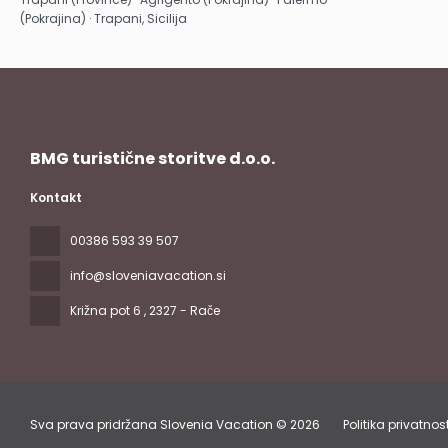
(Pokrajina) · Trapani, Sicilija
BMG turistične storitve d.o.o.
Kontakt
00386 593 39 507
info@sloveniavacation.si
Križna pot 6
, 2327 - Rače
Sva prava pridržana Slovenia Vacation © 2026
Politika privatnost