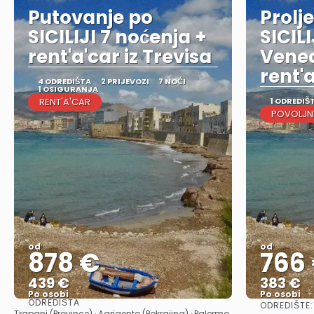
Putovanje po
Prolj
SICILIJI 7 noćenja +
SICIL
rent'a'car iz Trevisa
Venec
rent'
4 ODREDIŠTA
2 PRIJEVOZI
7 NOĆI
1 OSIGURANJA
RENT'A'CAR
1 ODREDIŠ
POVOLJNO
od
od
878 €
766
439 €
383 €
Po osobi
Po osobi
ODREDIŠTA
ODREDIŠTE:
Vidjeti
Trapani (Province) · Agrigento (Pokrajina) · Palermo