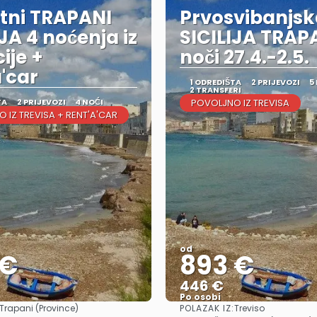
etni TRAPANI
Prvosvibanjs
IJA 4 noćenja iz
SICILIJA TRAP
ije +
noči 27.4.-2.5.
a'car
1 ODREDIŠTA
2 PRIJEVOZI
5
2 TRANSFERI
TA
2 PRIJEVOZI
4 NOĆI
POVOLJNO IZ TREVISA
 IZ TREVISA + RENT'A'CAR
od
 €
893 €
446 €
Po osobi
POLAZAK IZ:
Trapani (Province)
Treviso
Vidjeti
Vidjeti