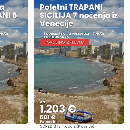
ka
Poletni TRAPANI
ANI 5
SICILIJA 7 noćenja iz
Venecije
 NOĆI
1 ODREDIŠTA
2 PRIJEVOZI
7 NOĆI
1 OSIGURANJA
POVOLJNO IZ TREVISA
od
1.203 €
601 €
Po osobi
ODREDIŠTE:
Trapani (Province)
Vidjeti