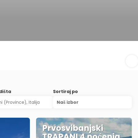
dišta
Sortiraj po
Naš izbor
Prvosvibanjski
TRAPANI 4 noćenja