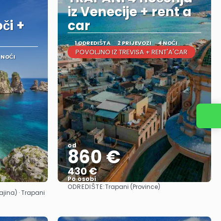
iz Venecije + rent a
či +
car
1 ODREDIŠTA
2 PRIJEVOZI
4 NOĆI
POVOLJNO IZ TREVISA + RENT'A'CAR
 NOĆI
Kontaktirajte nas
od
860 €
430 €
Po osobi
ODREDIŠTE:
Trapani (Province)
Vidjeti
ajina) · Trapani