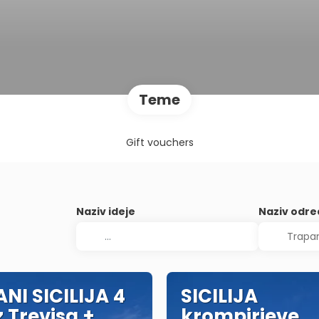
Teme
Gift vouchers
Naziv ideje
Naziv odre
NI SICILIJA 4
SICILIJA
z Trevisa +
krompirjeve