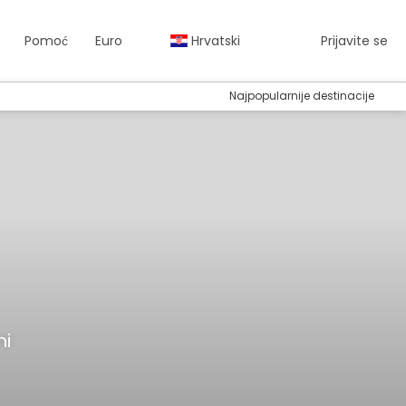
Pomoć
Euro
Hrvatski
Prijavite se
Najpopularnije destinacije
mi