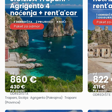
Agrigento 4
rent'
noćenja + rent'a'car
1 ODREDIŠ
1 OSIGUR
3 ODREDIŠTA
2 PRIJEVOZI
4 NOĆI
Paket za
Paket za odmor
od
od
860 €
822
430 €
411 €
Po osobi
Po osobi
ODREDIŠTA
ODREDIŠTE:
Vidjeti
Trapani, Sicilija · Agrigento (Pokrajina) · Trapani
(Province)