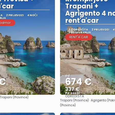
a'car
Trapani +
Agrigento 4 no
TA
2 PRIJEVOZI
4 NOĆI
ANJA
rent'a'car
 odmor
3 ODREDIŠTA
2 PRIJEVOZI
4
1 OSIGURANJA
RENT'A'CAR
od
 €
674 €
337 €
Po osobi
ODREDIŠTA
Trapani (Province)
Vidjeti
Vidjeti
Trapani (Province) · Agrigento (Pokr
(Province)