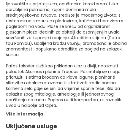
ljetovalište s prijateljskim, opuštenim karakterom. Luka
obrubljena palmama, kojom dominira mala
srednjovjekovna tvrđava, središte je modernog života, s
restoranima s morskim plodovima, kafićima i barovima s
pogledom na vodu. Plaže se kreću od organiziranih
pješčanih plaža idealnih za obitelji do osamljenijih uvala
savršenih za kupanje i ronjenje. Afroditina stijena (Petra
tou Romiou), udaljena kratku vožnju, dramatična je obalna
znamenitost i popularno odredište za pogled na zalazak
sunca.
Pafos također služi kao prikladan ulaz u divlji, netaknuti
poluotok Akamas i planine Troodos. Posjetitelji se mogu
pridružiti izletima brodom do Plave lagune, planinariti
slikovitim obalnim stazama ili istraživati tradicionalna
kamena sela gdje se čini da vrijeme sporije teče. Bilo da
dolazite zbog mitologije, arheologije ili jednostavnog
opuštanja na moru, Paphos nudi kompaktan, ali raznolik
uvod u najbolje od Cipra.
Više informacija
Uključene usluge