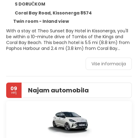
S DORUČKOM
Coral Bay Road, Kissonerga 8574
Twin room - Inland view
With a stay at Theo Sunset Bay Hotel in Kissonerga, you'll
be within a 10-minute drive of Tombs of the Kings and
Coral Bay Beach. This beach hotel is 5.5 mi (8.8 km) from
Paphos Harbour and 2.4 mi (3.8 km) from Coral Bay
Karting Center.
Više informacija
Relax at the full-service spa, where you can enjoy
massages, body treatments, and facials. You can take
advantage of recreational amenities such as an indoor
pool, a sauna, and a fitness center. This hotel also
09
Najam automobila
features complimentary wireless internet access,
velj
concierge services, and babysitting.
Make yourself at home in one of the 72 guestrooms.
Bathrooms feature shower/tub combinations,
complimentary toiletries, and hair dryers. Conveniences
include phones, as well as safes and electric kettles.
Grab a bite to eat at Christina, one of the hotel's many