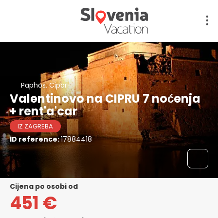
Paphos, Cipar
Valentinovo na CIPRU 7 noćenja
+ rent'a'car
IZ ZAGREBA
ID reference:
17884418
cijena po osobi od
451 €