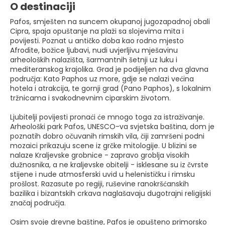
O destinaciji
Pafos, smješten na suncem okupanoj jugozapadnoj obali
Cipra, spaja opuštanje na plaži sa slojevima mita i
povijesti. Poznat u antičko doba kao rodno mjesto
Afrodite, božice ljubavi, nudi uvjerljivu mješavinu
arheoloških nalazišta, šarmantnih šetnji uz luku i
mediteranskog krajolika. Grad je podijeljen na dva glavna
područja: Kato Paphos uz more, gdje se nalazi većina
hotela i atrakcija, te gornji grad (Pano Paphos), s lokalnim
tržnicama i svakodnevnim ciparskim životom.
Ljubitelji povijesti pronaći će mnogo toga za istraživanje.
Arheološki park Pafos, UNESCO-va svjetska baština, dom je
poznatih dobro očuvanih rimskih vila, čiji zamršeni podni
mozaici prikazuju scene iz grčke mitologije. U blizini se
nalaze Kraljevske grobnice - zapravo groblja visokih
dužnosnika, a ne kraljevske obitelji - isklesane su iz čvrste
stijene i nude atmosferski uvid u helenističku i rimsku
prošlost. Razasute po regiji, ruševine ranokršćanskih
bazilika i bizantskih crkava naglašavaju dugotrajni religijski
značaj područja.
Osim svoje drevne baštine, Pafos je opušteno primorsko