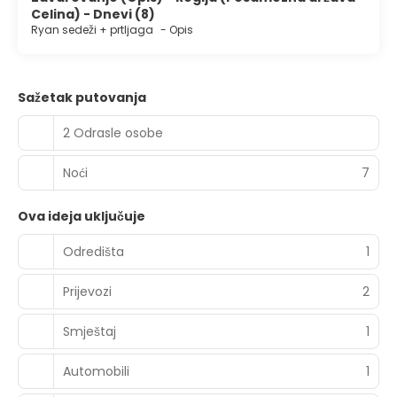
Celina) - Dnevi (8)
Ryan sedeži + prtljaga
-
Opis
Sažetak putovanja
2 Odrasle osobe
Noći
7
Ova ideja uključuje
Odredišta
1
Prijevozi
2
Smještaj
1
Automobili
1