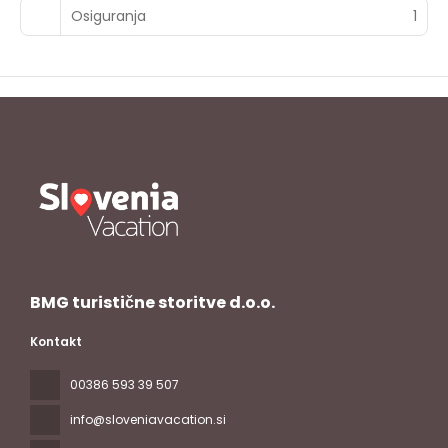
Osiguranja
1
BMG turistične storitve d.o.o.
Kontakt
00386 593 39 507
info@sloveniavacation.si