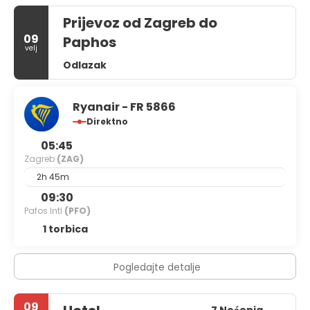
Prijevoz od Zagreb do
09
Paphos
velj
Odlazak
Ryanair - FR 5866
Direktno
05:45
Zagreb
(ZAG)
2h 45m
09:30
Pafos Intl
(PFO)
1 torbica
Pogledajte detalje
09