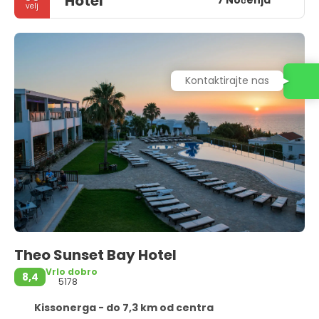
Hotel
7 Noćenja
velj
Kontaktirajte nas
Theo Sunset Bay Hotel
Vrlo dobro
8,4
5178
Kissonerga - do 7,3 km od centra