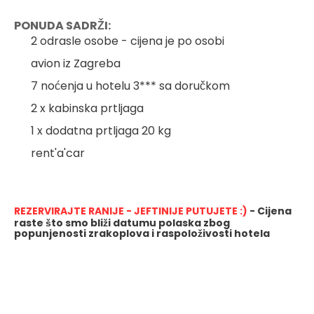
PONUDA SADRŽI:
2 odrasle osobe - cijena je po osobi
avion iz Zagreba
7 noćenja u hotelu 3*** sa doručkom
2 x kabinska prtljaga
1 x dodatna prtljaga 20 kg
rent'a'car
REZERVIRAJTE RANIJE - JEFTINIJE PUTUJETE :) 
- Cijena 
raste što smo bliži datumu polaska zbog 
popunjenosti zrakoplova i raspoloživosti hotela