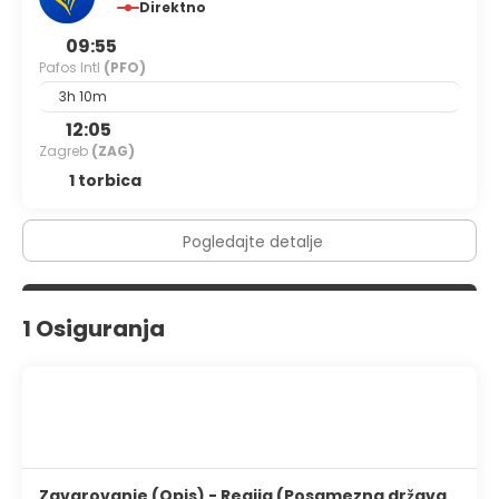
Direktno
09:55
Pafos Intl
(PFO)
3h 10m
12:05
Zagreb
(ZAG)
1 torbica
Pogledajte detalje
1 Osiguranja
Zavarovanje (Opis) - Regija (Posamezna država