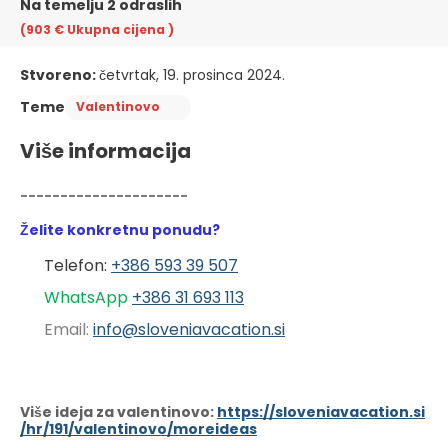
Na temelju 2 odraslih
(903 €
Ukupna cijena
)
Stvoreno:
četvrtak, 19. prosinca 2024.
Teme
Valentinovo
Više informacija
---------------------
Želite konkretnu ponudu?
Telefon: 
+386 593 39 507
WhatsApp 
+386 31 6
93 113
Email: 
info@sloveniavacation.si
Više ideja za valentinovo: 
https://sloveniavacation.si
/hr/191/valentinovo/moreideas