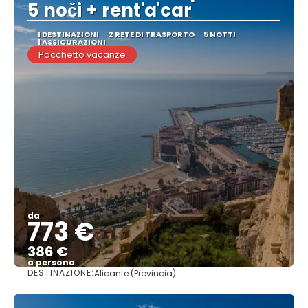
5 noči + rent'a'car
1 DESTINAZIONI
2 RETE DI TRASPORTO
5 NOTTI
1 ASSICURAZIONI
Pacchetto vacanze
da
773 €
386 €
a persona
DESTINAZIONE:
Alicante (Provincia)
Vedere