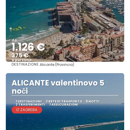
da
1.126 €
375 €
a persona
DESTINAZIONE:
Alicante (Provincia)
Vedere
ALICANTE valentinovo 5
noči
1 DESTINAZIONI
2 RETE DI TRASPORTO
5 NOTTI
2 TRASFERIMENTI
1 ASSICURAZIONI
IZ ZAGREBA