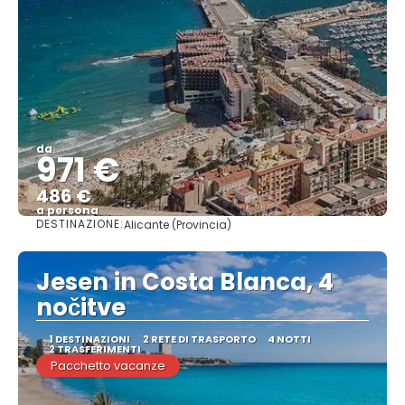
da
971 €
486 €
a persona
DESTINAZIONE:
Alicante (Provincia)
Vedere
Jesen in Costa Blanca, 4
nočitve
1 DESTINAZIONI
2 RETE DI TRASPORTO
4 NOTTI
2 TRASFERIMENTI
Pacchetto vacanze