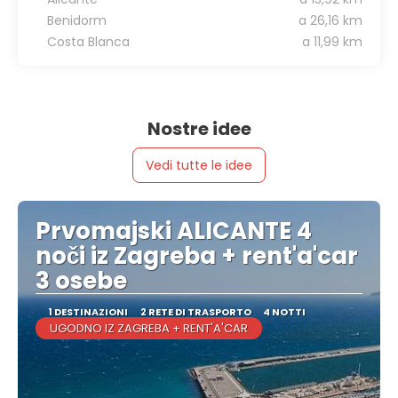
Benidorm
a 26,16 km
Costa Blanca
a 11,99 km
Nostre idee
Vedi tutte le idee
Prvomajski ALICANTE 4
noči iz Zagreba + rent'a'car
3 osebe
1 DESTINAZIONI
2 RETE DI TRASPORTO
4 NOTTI
UGODNO IZ ZAGREBA + RENT'A'CAR