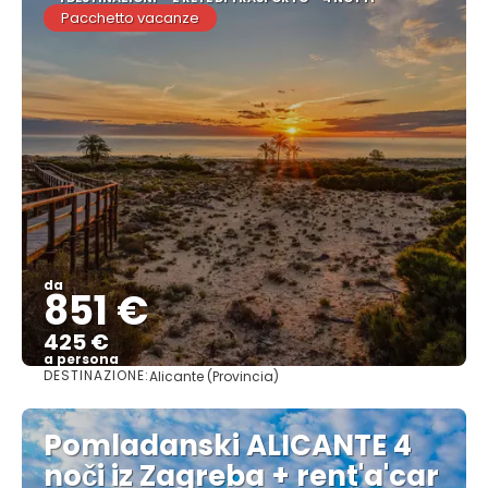
Pacchetto vacanze
da
851 €
425 €
a persona
DESTINAZIONE:
Alicante (Provincia)
Vedere
Pomladanski ALICANTE 4
noči iz Zagreba + rent'a'car