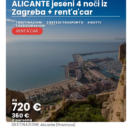
ALICANTE jeseni 4 noči iz
Zagreba + rent'a'car
1 DESTINAZIONI
2 RETE DI TRASPORTO
4 NOTTI
1 ASSICURAZIONI
RENT'A'CAR
da
720 €
360 €
a persona
DESTINAZIONE:
Alicante (Provincia)
Vedere