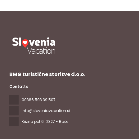
BMG turistične storitve d.o.o.
Contatto
00386 593 39 507
info@sloveniavacation.si
Križna pot 6
, 2327 - Rače