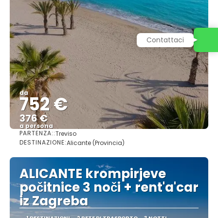
Contattaci
da
752 €
376 €
a persona
PARTENZA::
Treviso
Vedere
DESTINAZIONE:
Alicante (Provincia)
ALICANTE krompirjeve
počitnice 3 noči + rent'a'car
iz Zagreba
1 DESTINAZIONI
2 RETE DI TRASPORTO
3 NOTTI