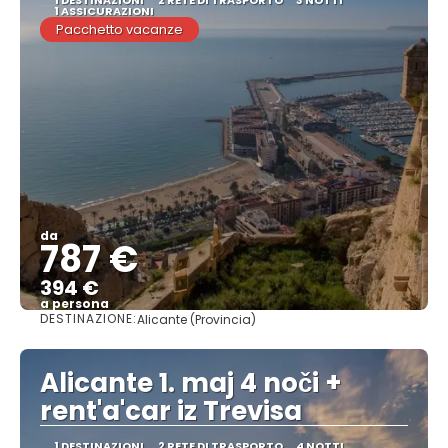
1 ASSICURAZIONI
Pacchetto vacanze
da
787 €
394 €
a persona
DESTINAZIONE:
Alicante (Provincia)
Vedere
Alicante 1. maj 4 noči +
rent'a'car iz Trevisa
1 DESTINAZIONI
2 RETE DI TRASPORTO
4 NOTTI