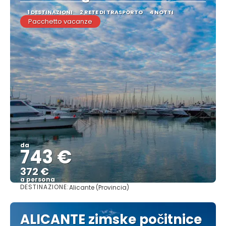
1 DESTINAZIONI
2 RETE DI TRASPORTO
4 NOTTI
Pacchetto vacanze
da
743 €
372 €
a persona
DESTINAZIONE:
Alicante (Provincia)
Vedere
ALICANTE zimske počitnice