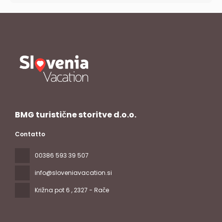
BMG turistične storitve d.o.o.
Contatto
00386 593 39 507
info@sloveniavacation.si
Križna pot 6
, 2327 - Rače