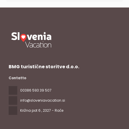
BMG turistične storitve d.o.o.
Contatto
00386 593 39 507
info@sloveniavacation.si
Križna pot 6
, 2327 - Rače