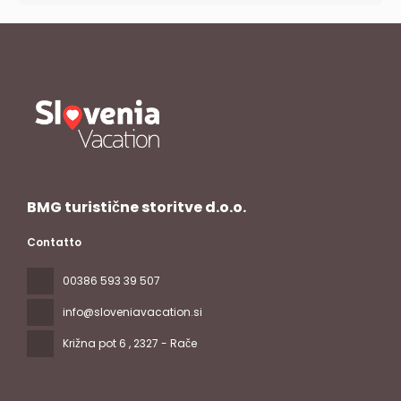
BMG turistične storitve d.o.o.
Contatto
00386 593 39 507
info@sloveniavacation.si
Križna pot 6
, 2327 - Rače