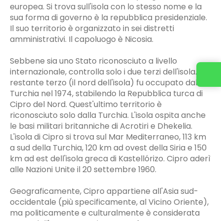
europea. Si trova sull'isola con lo stesso nome e la
sua forma di governo è la repubblica presidenziale.
Il suo territorio è organizzato in sei distretti
amministrativi. Il capoluogo è Nicosia.
Sebbene sia uno Stato riconosciuto a livello
internazionale, controlla solo i due terzi dell'isola. Il
Contattaci
restante terzo (il nord dell'isola) fu occupato dalla
Turchia nel 1974, stabilendo la Repubblica turca di
Cipro del Nord. Quest'ultimo territorio è
riconosciuto solo dalla Turchia. L'isola ospita anche
le basi militari britanniche di Acrotiri e Dhekelia.
L'isola di Cipro si trova sul Mar Mediterraneo, 113 km
a sud della Turchia, 120 km ad ovest della Siria e 150
km ad est dell'isola greca di Kastellórizo. Cipro aderì
alle Nazioni Unite il 20 settembre 1960.
Geograficamente, Cipro appartiene all'Asia sud-
occidentale (più specificamente, al Vicino Oriente),
ma politicamente e culturalmente è considerata