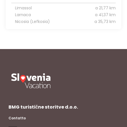
Limassol
a 21,77 km
Larnaca
a 41,37 km
Nicosia (Lefkosia)
a 35,73 km
BMG turistične storitve d.o.o.
Contatto