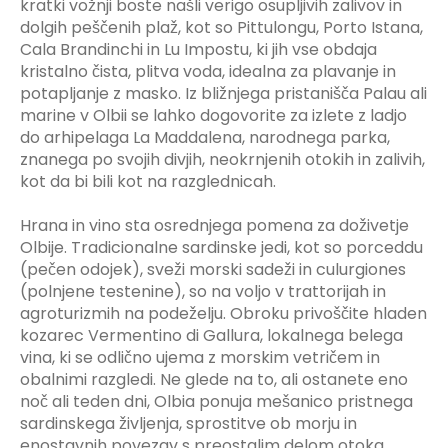
kratki vožnji boste našli verigo osupljivih zalivov in
dolgih peščenih plaž, kot so Pittulongu, Porto Istana,
Cala Brandinchi in Lu Impostu, ki jih vse obdaja
kristalno čista, plitva voda, idealna za plavanje in
potapljanje z masko. Iz bližnjega pristanišča Palau ali
marine v Olbii se lahko dogovorite za izlete z ladjo
do arhipelaga La Maddalena, narodnega parka,
znanega po svojih divjih, neokrnjenih otokih in zalivih,
kot da bi bili kot na razglednicah.
Hrana in vino sta osrednjega pomena za doživetje
Olbije. Tradicionalne sardinske jedi, kot so porceddu
(pečen odojek), sveži morski sadeži in culurgiones
(polnjene testenine), so na voljo v trattorijah in
agroturizmih na podeželju. Obroku privoščite hladen
kozarec Vermentino di Gallura, lokalnega belega
vina, ki se odlično ujema z morskim vetričem in
obalnimi razgledi. Ne glede na to, ali ostanete eno
noč ali teden dni, Olbia ponuja mešanico pristnega
sardinskega življenja, sprostitve ob morju in
enostavnih povezav s preostalim delom otoka.