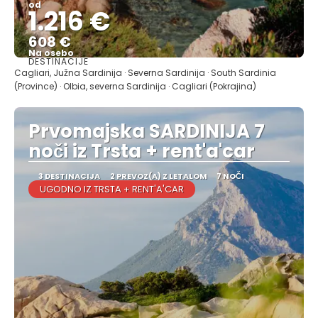
od
1.216 €
608 €
Na osebo
DESTINACIJE
Glej .
Cagliari, Južna Sardinija · Severna Sardinija · South Sardinia
(Province) · Olbia, severna Sardinija · Cagliari (Pokrajina)
Prvomajska SARDINIJA 7
noči iz Trsta + rent'a'car
3 DESTINACIJA
2 PREVOZ(A) Z LETALOM
7 NOČI
UGODNO IZ TRSTA + RENT'A'CAR