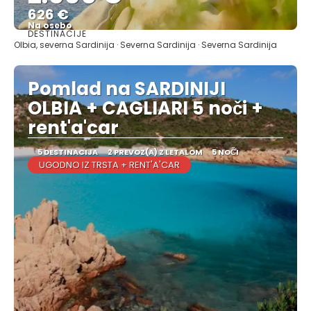
626 €
Na osebo
DESTINACIJE
Glej .
Olbia, severna Sardinija · Severna Sardinija · Severna Sardinija
Pomlad na SARDINIJI
OLBIA + CAGLIARI 5 noči +
rent'a'car
5 DESTINACIJA
2 PREVOZ(A) Z LETALOM
5 NOČI
UGODNO IZ TRSTA + RENT'A'CAR