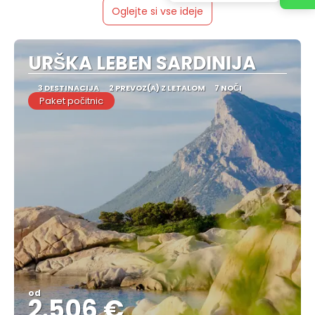
Oglejte si vse ideje
URŠKA LEBEN SARDINIJA
3 DESTINACIJA
2 PREVOZ(A) Z LETALOM
7 NOČI
Paket počitnic
od
2.506 €