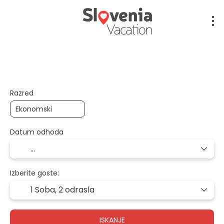
Letalo + Hotel + Transfer
Letalo + Avto + Hotel
Razred
Datum odhoda
Izberite goste:
1 Soba,
2 odrasla
ISKANJE