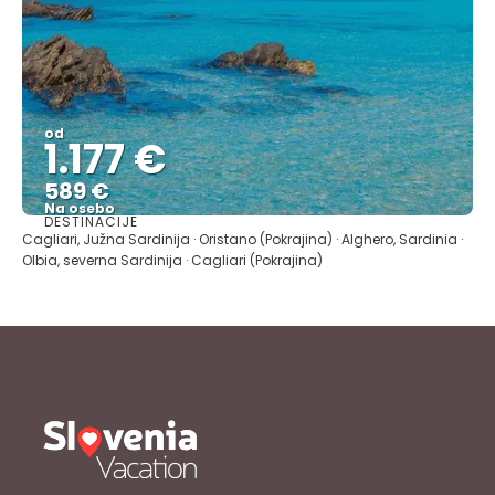
od
1.177 €
589 €
Na osebo
DESTINACIJE
Glej .
Cagliari, Južna Sardinija · Oristano (Pokrajina) · Alghero, Sardinia ·
Olbia, severna Sardinija · Cagliari (Pokrajina)