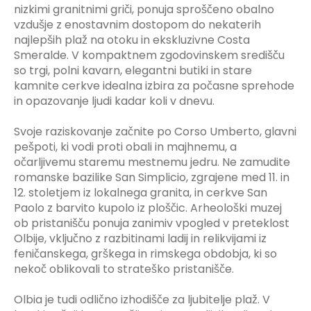
nizkimi granitnimi griči, ponuja sproščeno obalno
vzdušje z enostavnim dostopom do nekaterih
najlepših plaž na otoku in ekskluzivne Costa
Smeralde. V kompaktnem zgodovinskem središču
so trgi, polni kavarn, elegantni butiki in stare
kamnite cerkve idealna izbira za počasne sprehode
in opazovanje ljudi kadar koli v dnevu.
Svoje raziskovanje začnite po Corso Umberto, glavni
pešpoti, ki vodi proti obali in majhnemu, a
očarljivemu staremu mestnemu jedru. Ne zamudite
romanske bazilike San Simplicio, zgrajene med 11. in
12. stoletjem iz lokalnega granita, in cerkve San
Paolo z barvito kupolo iz ploščic. Arheološki muzej
ob pristanišču ponuja zanimiv vpogled v preteklost
Olbije, vključno z razbitinami ladij in relikvijami iz
feničanskega, grškega in rimskega obdobja, ki so
nekoč oblikovali to strateško pristanišče.
Olbia je tudi odlično izhodišče za ljubitelje plaž. V