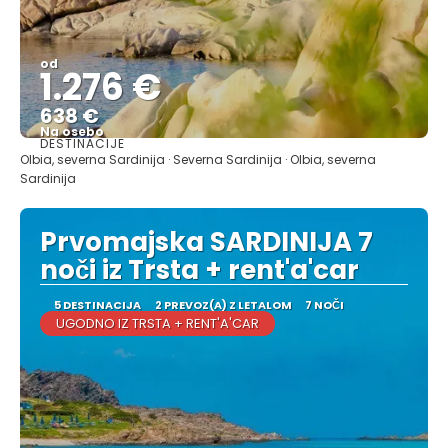
od
1.276 €
638 €
Na osebo
DESTINACIJE
Glej .
Olbia, severna Sardinija · Severna Sardinija · Olbia, severna
Sardinija
Prvomajska SARDINIJA 7
noči iz Trsta + rent'a'car
5 DESTINACIJA
2 PREVOZ(A) Z LETALOM
7 NOČI
UGODNO IZ TRSTA + RENT'A'CAR