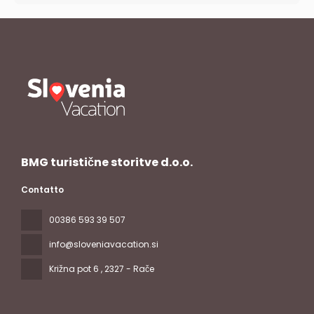
BMG turistične storitve d.o.o.
Contatto
00386 593 39 507
info@sloveniavacation.si
Križna pot 6
, 2327 - Rače