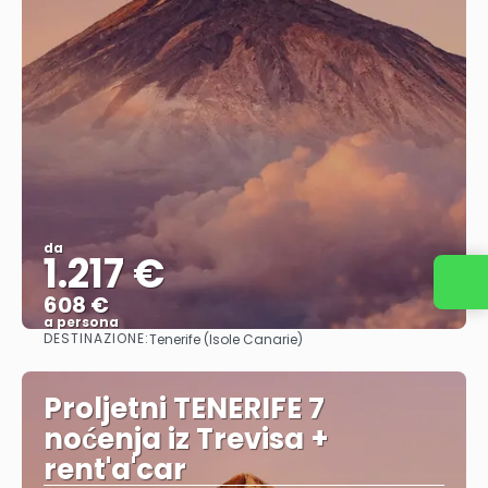
da
1.217 €
Contattaci
608 €
a persona
DESTINAZIONE:
Tenerife (Isole Canarie)
Vedere
Proljetni TENERIFE 7
noćenja iz Trevisa +
rent'a'car