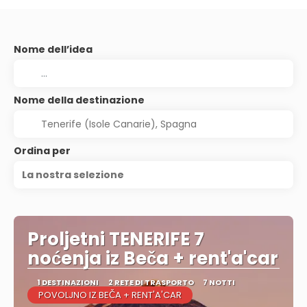
Nome dell’idea
Nome della destinazione
Ordina per
La nostra selezione
Proljetni TENERIFE 7
noćenja iz Beča + rent'a'car
1 DESTINAZIONI
2 RETE DI TRASPORTO
7 NOTTI
POVOLJNO IZ BEČA + RENT'A'CAR