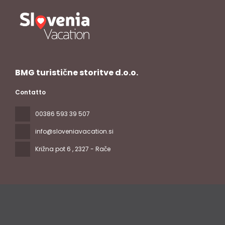
BMG turistične storitve d.o.o.
Contatto
00386 593 39 507
info@sloveniavacation.si
Križna pot 6
, 2327 - Rače