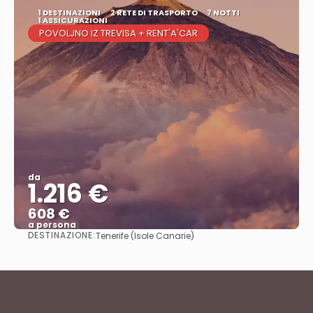
1 DESTINAZIONI
2 RETE DI TRASPORTO
7 NOTTI
1 ASSICURAZIONI
POVOLJNO IZ TREVISA + RENT'A'CAR
da
1.216 €
608 €
a persona
DESTINAZIONE:
Tenerife (Isole Canarie)
Vedere