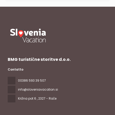
BMG turistične storitve d.o.o.
Contatto
00386 593 39 507
info@sloveniavacation.si
Križna pot 6
, 2327 - Rače