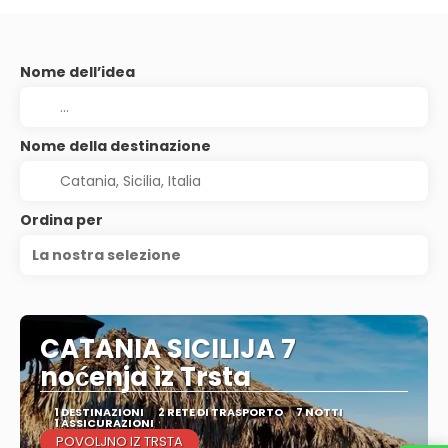
Nome dell’idea
Nome della destinazione
Ordina per
La nostra selezione
CATANIA SICILIJA 7
noćenja iz Trsta
1 DESTINAZIONI
2 RETE DI TRASPORTO
7 NOTTI
1 ASSICURAZIONI
POVOLJNO IZ TRSTA