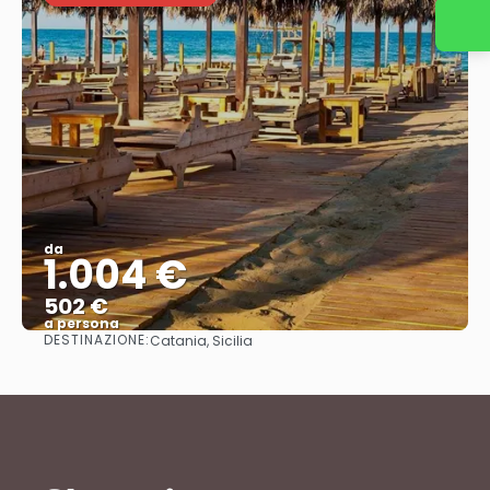
da
1.004 €
502 €
a persona
DESTINAZIONE:
Catania, Sicilia
Vedere