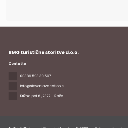
BMG turistične storitve d.o.o.
Contatto
00386 593 39 507
info@sloveniavacation.si
Križna pot 6
, 2327 - Rače