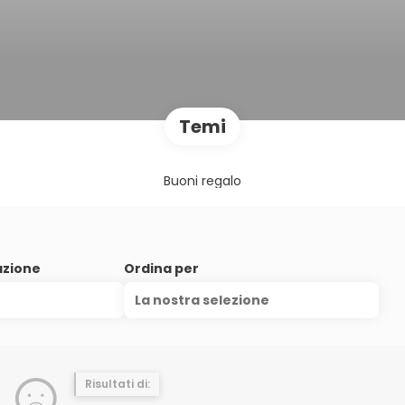
Temi
Buoni regalo
azione
Ordina per
La nostra selezione
Risultati di: