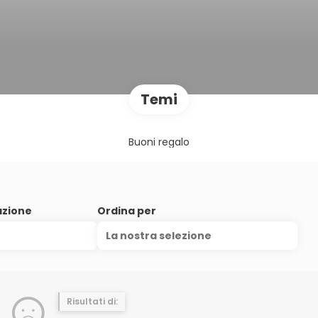
Temi
Buoni regalo
azione
Ordina per
La nostra selezione
Risultati di: