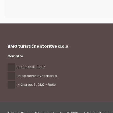
BMG turistične storitve d.o.o.
Contatto
00386 593 39 507
info@sloveniavacation.si
Križna pot 6
, 2327 - Rače