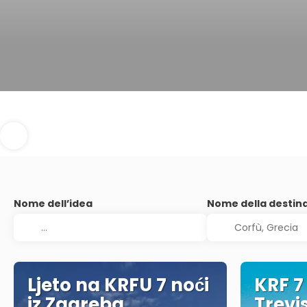
Nome dell’idea
Nome della destin
Ljeto na KRFU 7 noći
KRF 7
iz Zagreba
Trevi