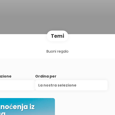
Temi
Buoni regalo
azione
Ordina per
La nostra selezione
 noćenja iz
sa