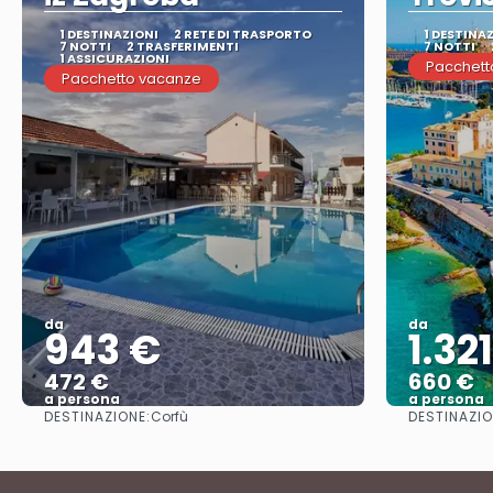
1 DESTINAZIONI
2 RETE DI TRASPORTO
1 DESTINA
7 NOTTI
2 TRASFERIMENTI
7 NOTTI
1 ASSICURAZIONI
Pacchett
Pacchetto vacanze
da
da
943 €
1.32
472 €
660 €
a persona
a persona
DESTINAZIONE:
DESTINAZIO
Corfù
Vedere