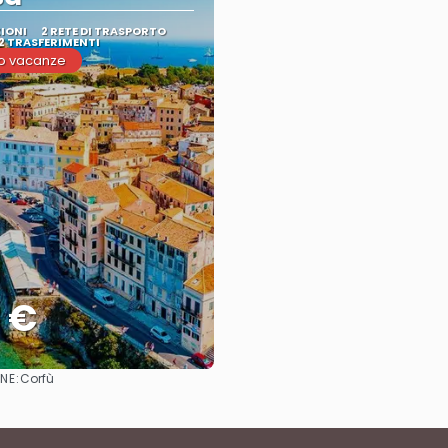
ZIONI
2 RETE DI TRASPORTO
2 TRASFERIMENTI
o vacanze
1 €
NE:
Corfù
Vedere