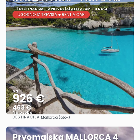
1 DESTINACIJA
2 PREVOZ(A) Z LETALOM
4 NOČI
UGODNO IZ TREVISA + RENT A CAR
od
926 €
463 €
Na osebo
DESTINACIJA:
Mallorca (otok)
Glej .
Prvomajska MALLORCA 4