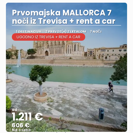
Prvomajska MALLORCA 7
noči iz Trevisa + rent a car
1 DESTINACIJA
2 PREVOZ(A) Z LETALOM
7 NOČI
UGODNO IZ TREVISA + RENT A CAR
od
1.211 €
606 €
Na osebo