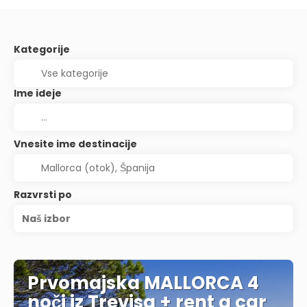
Kategorije
Ime ideje
Vnesite ime destinacije
Razvrsti po
Naš izbor
Prvomajska MALLORCA 4
noči iz Trevisa + rent a car