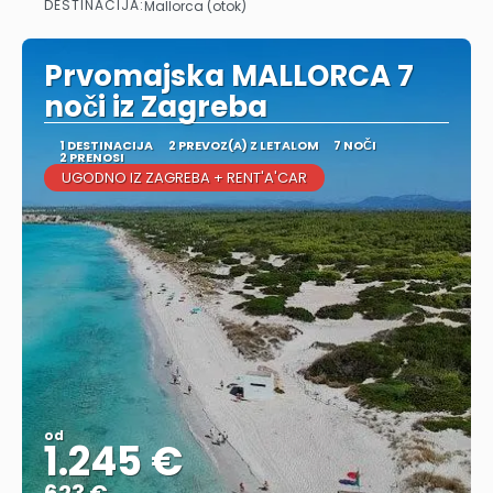
DESTINACIJA:
Mallorca (otok)
Glej .
Prvomajska MALLORCA 7
noči iz Zagreba
1 DESTINACIJA
2 PREVOZ(A) Z LETALOM
7 NOČI
2 PRENOSI
UGODNO IZ ZAGREBA + RENT'A'CAR
od
1.245 €
623 €