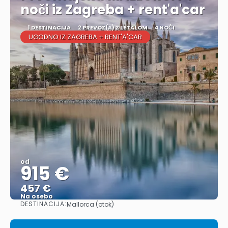
noči iz Zagreba + rent'a'car
1 DESTINACIJA
2 PREVOZ(A) Z LETALOM
4 NOČI
UGODNO IZ ZAGREBA + RENT'A'CAR
od
915 €
457 €
Na osebo
DESTINACIJA:
Mallorca (otok)
Glej .