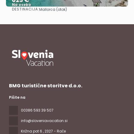
Na osebo
DESTINACIJA:
Mallorca (otok)
Glej .
BMG turistične storitve d.o.o.
Pišite na
00386 593 39 507
info@sloveniavacation.si
Križna pot 6
, 2327 - Rače