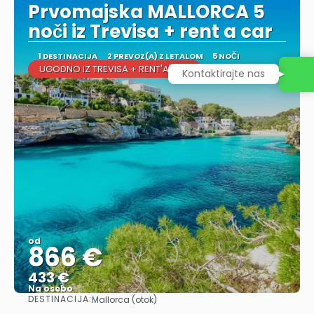
Prvomajska MALLORCA 5
noči iz Trevisa + rent a car
1 DESTINACIJA
2 PREVOZ(A) Z LETALOM
5 NOČI
UGODNO IZ TREVISA + RENT'A'CAR
Kontaktirajte nas
od
866 €
433 €
Na osebo
DESTINACIJA:
Mallorca (otok)
Glej .