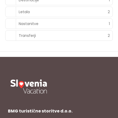
Letala
2
Nastanitve
1
Transferji
2
BMG turistične storitve d.o.o.