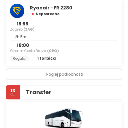
Ryanair - FR 2280
Neposredno
15:55
Zagreb
(ZAG)
2h 5m
18:00
Girona-Costa Brava
(GRO)
1 torbica
Regular
Poglej podrobnosti
13
Transfer
okt.