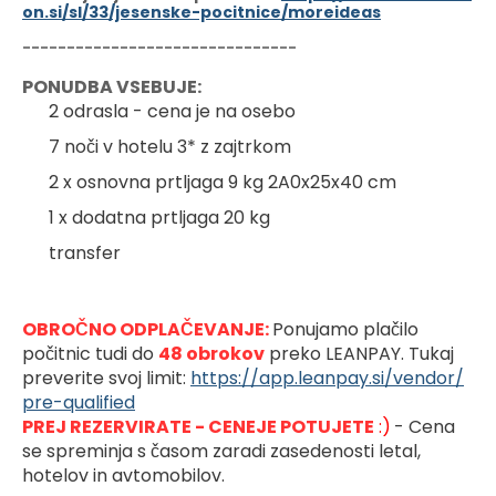
on.si/sl/33/jesenske-pocitnice/moreideas
-------------------------------
PONUDBA VSEBUJE:
2 odrasla - cena je na osebo
7 noči v hotelu 3* z zajtrkom
2 x osnovna prtljaga 9 kg 2A0x25x40 cm
1 x dodatna prtljaga 20 kg
transfer
OBROČNO ODPLAČEVANJE: 
Ponujamo plačilo 
počitnic tudi do 
48 obrokov
preko LEANPAY. Tukaj 
preverite svoj limit: 
https://app.leanpay.si/vendor/
pre-qualified
PREJ REZERVIRATE - CENEJE POTUJETE
 :)
- Cena 
se spreminja s časom zaradi zasedenosti letal, 
hotelov in avtomobilov.