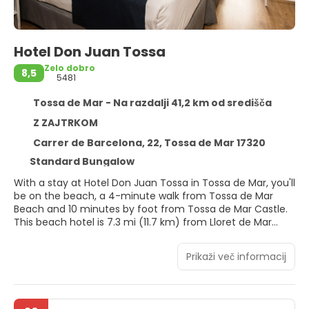
Hotel Don Juan Tossa
Zelo dobro
8,5
5481
Tossa de Mar - Na razdalji 41,2 km od središča
Z ZAJTRKOM
Carrer de Barcelona, 22, Tossa de Mar 17320
Standard Bungalow
With a stay at Hotel Don Juan Tossa in Tossa de Mar, you'll
be on the beach, a 4-minute walk from Tossa de Mar
Beach and 10 minutes by foot from Tossa de Mar Castle.
This beach hotel is 7.3 mi (11.7 km) from Lloret de Mar
Beach and 8.7 mi (14 km) from Fenals Beach.
Prikaži več informacij
Take advantage of recreation opportunities such as an
outdoor pool or take in the view from a terrace and a
garden. Additional features at this hotel include
complimentary wireless internet access, concierge