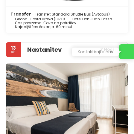
Transfer
- Transfer: Standard Shuttle Bus (Avtobus)
Girona-Costa Brava (GRO)
Hotel Don Juan Tossa
Čas prevzema: Čaka na potrditev
Najdaljši čas čakanja: 60 minut
13
Nastanitev
7 Noči
Kontaktirajte nas
okt.