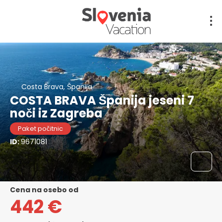
Costa Brava, Španija
COSTA BRAVA Španija jeseni 7
noči iz Zagreba
Paket počitnic
ID:
9671081
cena na osebo od
442 €