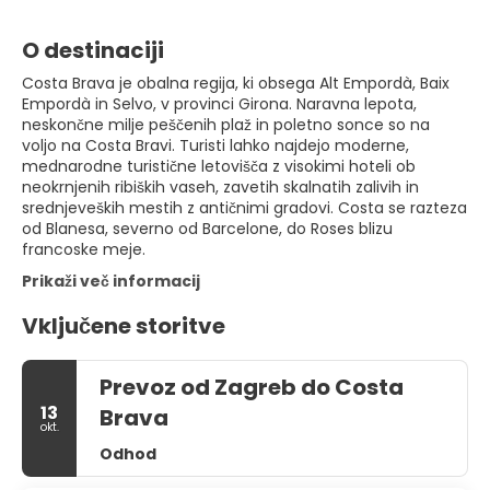
O destinaciji
Costa Brava je obalna regija, ki obsega Alt Empordà, Baix
Empordà in Selvo, v provinci Girona. Naravna lepota,
neskončne milje peščenih plaž in poletno sonce so na
voljo na Costa Bravi. Turisti lahko najdejo moderne,
mednarodne turistične letovišča z visokimi hoteli ob
neokrnjenih ribiških vaseh, zavetih skalnatih zalivih in
srednjeveških mestih z antičnimi gradovi. Costa se razteza
od Blanesa, severno od Barcelone, do Roses blizu
francoske meje.
Prikaži več informacij
Vključene storitve
Prevoz od Zagreb do Costa
13
Brava
okt.
Odhod