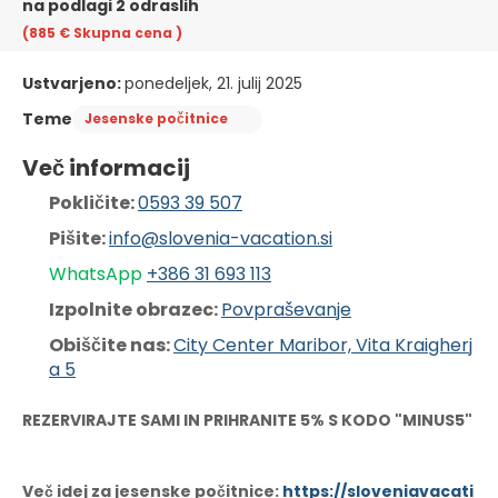
na podlagi 2 odraslih
(885 €
Skupna cena
)
Ustvarjeno:
ponedeljek, 21. julij 2025
Teme
Jesenske počitnice
Več informacij
Pokličite: 
0593 39 507
Pišite: 
info@slovenia-vacation.si
WhatsApp 
+386 31 6
93 113
Izpolnite obrazec: 
Povpraševanje
Obiščite nas: 
City Center Maribor, Vita Kraigherj
a 5
REZERVIRAJTE SAMI IN PRIHRANITE 5% S KODO "MINUS5"
Več idej za jesenske počitnice:
https://sloveniavacati