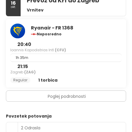
Prevoz od Krf do Zagreb
16
okt.
Vrnitev
Ryanair - FR 1368
Neposredno
20:40
Ioannis Kapodistrias Intl
(CFU)
1h 35m
21:15
Zagreb
(ZAG)
1 torbica
Regular
Poglej podrobnosti
Povzetek potovanja
2 Odrasla