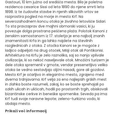
Gastouri, 10 km južno od središča mesta. Bila je poletna
rezidenca cesarice Sissi od leta 1890 do njene smrti leta
1898. Iz te čudovite stavbe in njenih slikovitih vrtov se
razprostira pogled na morje in mesto Krf. Na
severozahodnem koncu otoka je živahno letovišče Sidari.
To sta pravzaprav dve majhni obmorski vasici, ki ju
povezuje dolga prostrana peščena plaža. Polotok Kanoni z
ženskim samostanom iz 17. stoletja je ena najbolj znanih
znamenitosti Krfa in ga lahko najdete na številnih
razglednicah z otoka. Z otočka Kanoni se je mogoče z
ladjico odpeljati na drug otoček, Mišji otok ali Pontikonisi.
Arhitektura na Krfu je zelo raznolika, saj so nanjo vplivale
civilizacije, ki so nekoč naseljevale otok. Množični turizem je
dele otoka spremenil v gmote, vendar presenetljivo veliko
otoka še vedno sestavljajo oljčni nasadi, gore ali gozdovi.
Mesto Krf je očarljivo in elegantno mesto, zgrajeno med
dvema trdnjavama. Krf velja za eno najlepših grških mest
in zlahka boste razumeli, zakaj, ko se boste sprehajali po
ozkih ulicah in uličicah, hodili po prostornih trgih, obiskovali
bizantinske cerkve in beneške spomenike. Seveda pa ima
Krf tudi svoje naravne lepote; zeleno-turkizno vodo, ki
obdaja mesto.
Prikaži več informacij