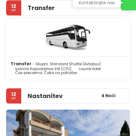
Kontaktirajte nas
12
Transfer
okt.
Transfer
- Skupni: Standard Shuttle (Avtobus)
Ioannis Kapodistrias Intl (CFU)
Louvre Hotel
Čas prevzema: Čaka na potrditev
12
Nastanitev
4 Noči
okt.