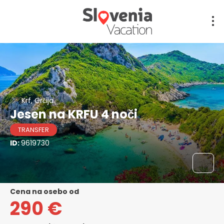
Krf, Grčija
Jesen na KRFU 4 noči
TRANSFER
ID:
9619730
cena na osebo od
290 €