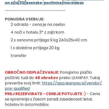
on.si/sl/33/jesenske-pocitnice/moreideas
-------------------------------
PONUDBA VSEBUJE:
2 odrasla - cena je na osebo
4 noči v hotelu 3* z zajtrkom
2 x osnovna prtljaga 9 kg 2A0x25x40 cm
1 x dodatna prtljaga 20 kg
transfer
OBROČNO ODPLAČEVANJE: 
Ponujamo plačilo 
počitnic tudi do 
48 obrokov
preko LEANPAY. Tukaj 
preverite svoj limit: 
https://app.leanpay.si/vendor/
pre-qualified
PREJ REZERVIRATE - CENEJE POTUJETE
 :)
- Cena 
se spreminja s časom zaradi zasedenosti letal, 
hotelov in avtomobilov.