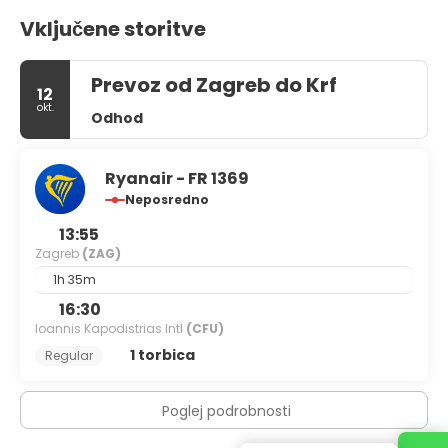
Vključene storitve
Prevoz od Zagreb do Krf
12
okt.
Odhod
Ryanair - FR 1369
Neposredno
13:55
Zagreb
(ZAG)
1h 35m
16:30
Ioannis Kapodistrias Intl
(CFU)
1 torbica
Regular
Poglej podrobnosti