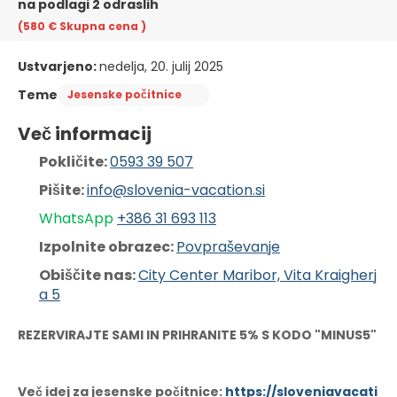
na podlagi 2 odraslih
(580 €
Skupna cena
)
Ustvarjeno:
nedelja, 20. julij 2025
Teme
Jesenske počitnice
Več informacij
Pokličite: 
0593 39 507
Pišite: 
info@slovenia-vacation.si
WhatsApp 
+386 31 6
93 113
Izpolnite obrazec: 
Povpraševanje
Obiščite nas: 
City Center Maribor, Vita Kraigherj
a 5
REZERVIRAJTE SAMI IN PRIHRANITE 5% S KODO "MINUS5"
Več idej za jesenske počitnice:
https://sloveniavacati