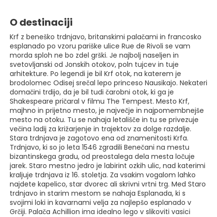
O destinaciji
Krf z beneško trdnjavo, britanskimi palačami in francosko
esplanado po vzoru pariške ulice Rue de Rivoli se vam
morda sploh ne bo zdel grški. Je najbolj naseljen in
svetovljanski od Jonskih otokov, poln tujcev in tuje
arhitekture. Po legendi je bil Krf otok, na katerem je
brodolomec Odisej srečal lepo princeso Nausikajo. Nekateri
domačini trdijo, da je bil tudi čarobni otok, ki ga je
Shakespeare pričaral v filmu The Tempest. Mesto Krf,
majhno in prijetno mesto, je največje in najpomembnejše
mesto na otoku. Tu se nahaja letališče in tu se privezuje
večina ladij za križarjenje in trajektov za dolge razdalje.
Stara trdnjava je zagotovo ena od znamenitosti Krfa.
Trdnjavo, ki so jo leta 1546 zgradili Benečani na mestu
bizantinskega gradu, od preostalega dela mesta ločuje
jarek. Staro mestno jedro je labirint ozkih ulic, nad katerimi
kraljuje trdnjava iz 16. stoletja. Za vsakim vogalom lahko
najdete kapelico, star dvorec ali skrivni vrtni trg. Med Staro
trdnjavo in starim mestom se nahaja Esplanada, ki s
svojimi loki in kavarnami velja za najlepšo esplanado v
Grčiji. Palača Achillion ima idealno lego v slikoviti vasici