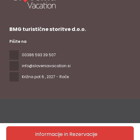
BMG turistične storitve d.o.o.
Pišite na
00386 593 39 507
info@sloveniavacation.si
Križna pot 6
, 2327 - Rače
Vse pravice pridržane Slovenia Vacation © 2026
Pravilnik o
Informacije in Rezervacije
zasebnosti