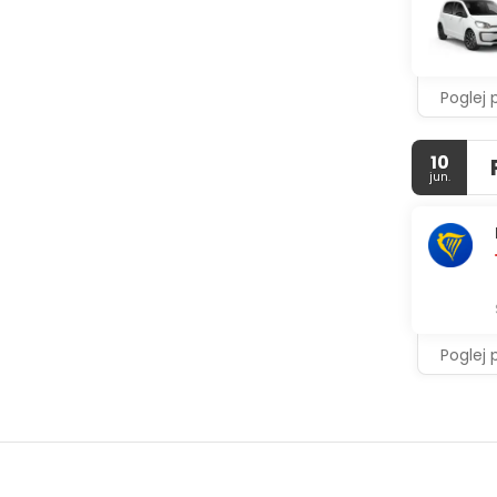
Poglej 
10
jun.
Poglej 