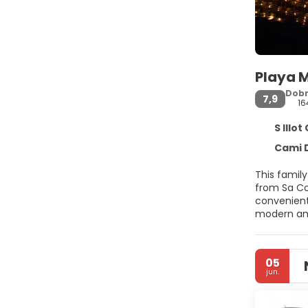
Playa 
Dob
7,9
16
S Illot C
Cami De La
This famil
from Sa Co
convenient
modern amen
Guests can 
the playgr
05
jun.