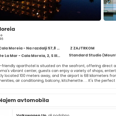
Moreia
ro
46
ala Moreia - Na razdalji 57,8 km od središča
Z ZAJTRKOM
Standard Studio (Moun
 Mar - Cala Moreia, 2, S Illot Cala Moreia 07687
y-friendly aparthotel is situated on the seafront, offering dire
ma's vibrant center, guests can enjoy a variety of shops, entert
ly located 100 meters away, and the airport is 68 kilometers fr
ities, air conditioning, balcony, kitchenette. . . It's the perf
dine in the air-conditioned buffet restaurant, or drink a cocktai
ound.
Najem avtomobila
Volkswagen Up,
ali podobno