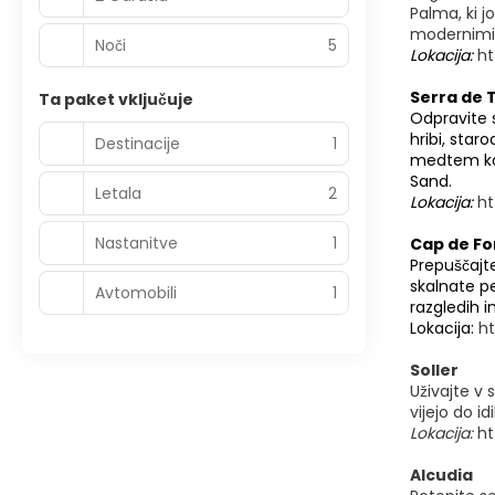
Palma, ki j
modernim
Noči
5
Lokacija:
ht
Serra de
Ta paket vključuje
Odpravite 
hribi, star
Destinacije
1
medtem ko 
Sand.
Letala
2
Lokacija:
ht
Nastanitve
1
Cap de F
Prepuščajte
skalnate p
Avtomobili
1
razgledih 
Lokacija:
h
Soller
Uživajte v 
vijejo do i
Lokacija:
ht
Alcudia