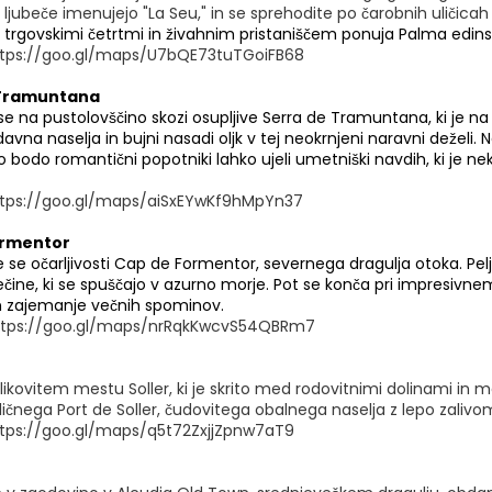
o ljubeče imenujejo "La Seu," in se sprehodite po čarobnih uliči
i
trgovskimi četrtmi in živahnim pristaniščem ponuja Palma edin
tps://goo.gl/maps/U7bQE73tuTGoiFB68
 Tramuntana
se na pustolovščino skozi osupljive Serra de Tramuntana, ki je 
odavna naselja in bujni nasadi oljk v tej neokrnjeni naravni deželi. 
bodo romantični popotniki lahko ujeli umetniški navdih, ki je n
tps://goo.gl/maps/aiSxEYwKf9hMpYn37
ormentor
 se očarljivosti Cap de Formentor, severnega dragulja otoka. Pelj
ečine, ki se spuščajo v azurno morje. Pot se konča pri impresiv
in zajemanje večnih spominov.
ttps://goo.gl/maps/nrRqkKwcvS54QBRm7
slikovitem mestu Soller, ki je skrito med rodovitnimi dolinami in
diličnega Port de Soller, čudovitega obalnega naselja z lepo zali
tps://goo.gl/maps/q5t72ZxjjZpnw7aT9