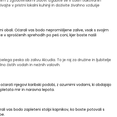
m z zgodovinskimi zidovi. Izgubite se v ozkih tlakovanih
ajte v pristni lokalni kuhinji in doživite živahno vzdušje
i obali. Očarali vas bodo nepromišljene zalive, vsak s svojim
jte v sproščenih sprehodih po peš coni, kjer boste našli
ga peska ob zalivu Alcudia. To je raj za družine in ljubitelje
lno čistih vodah in nežnih valovih.
e očarati njegovi karibski podobi, z azurnimi vodami, ki obdajajo
epletata mir in naravna lepota.
ali vas bodo zapleteni stolpi kapnikov, ko boste potovali s
be.