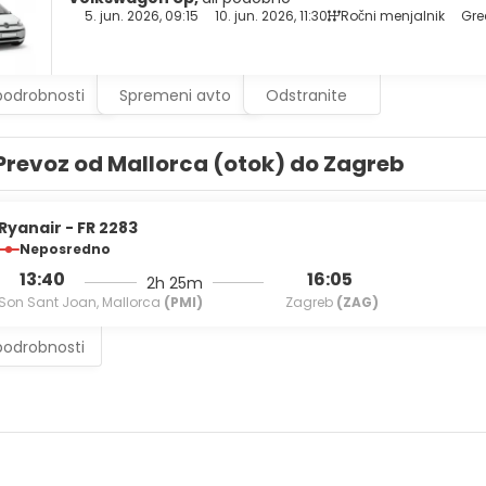
5. jun. 2026, 09:15
10. jun. 2026, 11:30
Ročni menjalnik
Gre
podrobnosti
Spremeni avto
Odstranite
Prevoz od Mallorca (otok) do Zagreb
Ryanair - FR 2283
Neposredno
13:40
16:05
2h 25m
Son Sant Joan, Mallorca
(PMI)
Zagreb
(ZAG)
podrobnosti