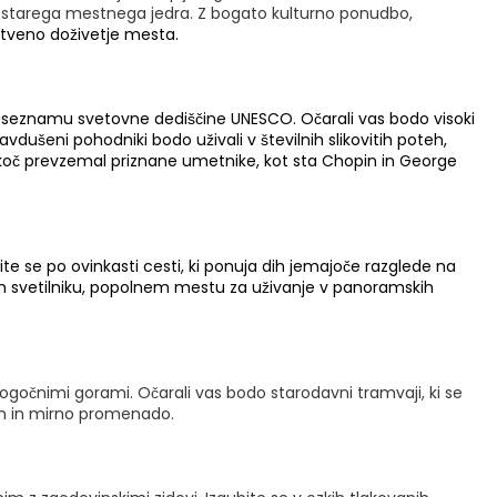
cah starega mestnega jedra. Z bogato kulturno ponudbo,
stveno doživetje mesta.
na seznamu svetovne dediščine UNESCO. Očarali vas bodo visoki
Navdušeni pohodniki bodo uživali v številnih slikovitih poteh,
ekoč prevzemal priznane umetnike, kot sta Chopin in George
ite se po ovinkasti cesti, ki ponuja dih jemajoče razglede na
nem svetilniku, popolnem mestu za uživanje v panoramskih
 mogočnimi gorami. Očarali vas bodo starodavni tramvaji, ki se
vom in mirno promenado.