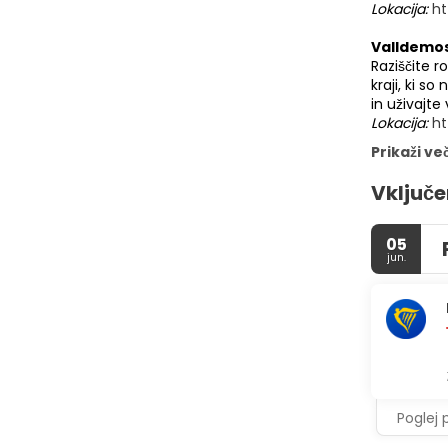
Lokacija:
h
Valldemo
Raziščite 
kraji, ki s
in uživajte
Lokacija:
ht
Prikaži ve
Vključe
05
jun.
Poglej 