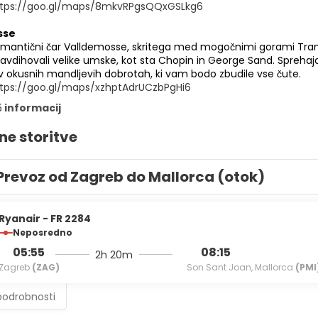
ttps://goo.gl/maps/8mkvRPgsQQxGSLkg6
sse
romantični čar Valldemosse, skritega med mogočnimi gorami Tram
o navdihovali velike umske, kot sta Chopin in George Sand. Sprehaj
 v okusnih mandljevih dobrotah, ki vam bodo zbudile vse čute.
tps://goo.gl/maps/xzhptAdrUCzbPgHi6
č informacij
ne storitve
Prevoz od Zagreb do Mallorca (otok)
Ryanair - FR 2284
Neposredno
05:55
08:15
2h 20m
Zagreb
(ZAG)
Son Sant Joan, Mallorca
(PMI
podrobnosti