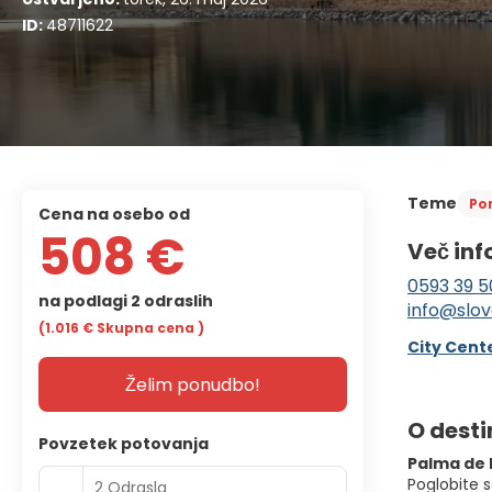
ID:
48711622
Teme
Po
cena na osebo od
508 €
Več inf
0593 39 5
na podlagi 2 odraslih
info@slov
(1.016 €
Skupna cena
)
City Cente
Želim ponudbo!
O desti
Povzetek potovanja
Palma de 
Poglobite s
2 Odrasla