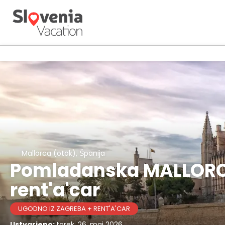
Mallorca (otok), Španija
Pomladanska MALLORCA 
rent'a'car
UGODNO IZ ZAGREBA + RENT'A'CAR
Ustvarjeno:
torek, 26. maj 2026