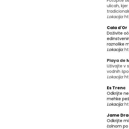
Potopite s
ulicah, kje
tradicionaln
Lokacija:
ht
Cala d'Or
Doživite oč
edinstvenim
raznolike m
Lokacija:
ht
Playa de 
Uživajte v 
vodnih špor
Lokacija:
h
Es Trenc
Odkrijte ne
mehke pešče
Lokacija:
h
Jame Dra
Odkrijte mi
čolnom po 