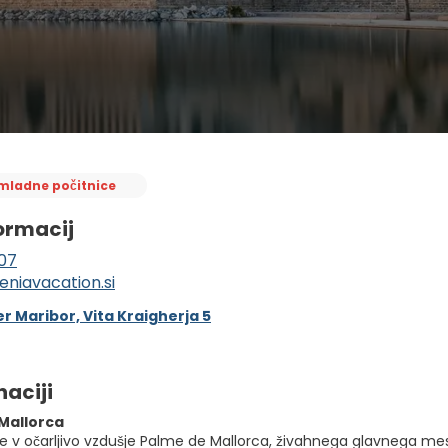
mladne počitnice
ormacij
07
eniavacation.si
r Maribor, Vita Kraigherja 5
naciji
Mallorca
e v očarljivo vzdušje Palme de Mallorca, živahnega glavnega mest