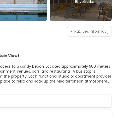
16 več sliks
Prikaži več informacij
tain View)
ct access to a sandy beach. Located approximately 500 meters
ainment venues, bars, and restaurants. A bus stop is
om the property. Each functional studio or apartment provides
ect place to relax and soak up the Mediterranean atmosphere.
l at the bar, enjoy the swimming pool, or take the children to