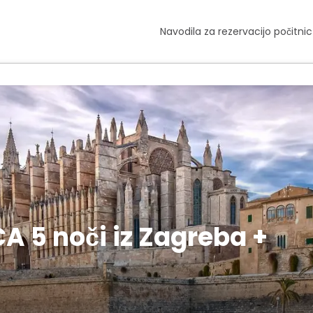
Navodila za rezervacijo počitnic
5 noči iz Zagreba +