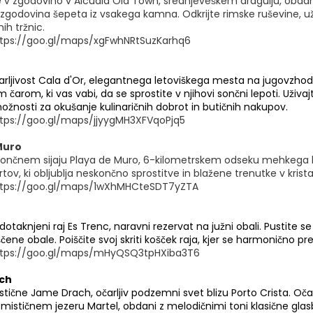
e v zgodovino v Alcudia Old Town, srednjeveškem dragulju, obdani
r zgodovina šepeta iz vsakega kamna. Odkrijte rimske ruševine, uživ
ih tržnic.
tps://goo.gl/maps/xgFwhNRtSuzKarhq6
arljivost Cala d'Or, elegantnega letoviškega mesta na jugovzhodn
 čarom, ki vas vabi, da se sprostite v njihovi sončni lepoti. Uživa
ožnosti za okušanje kulinaričnih dobrot in butičnih nakupov.
tps://goo.gl/maps/jjyygMH3XFVqoPjq5
Muro
sončnem sijaju Playa de Muro, 6-kilometrskem odseku mehkega bele
tov, ki obljublja neskončno sprostitve in blažene trenutke v krista
ttps://goo.gl/maps/1wXhMHCteSDT7yZTA
dotaknjeni raj Es Trenc, naravni rezervat na južni obali. Pustite s
ne obale. Poiščite svoj skriti košček raja, kjer se harmonično pr
ttps://goo.gl/maps/mHyQSQ3tpHXiba3T6
ch
stične Jame Drach, očarljiv podzemni svet blizu Porto Crista. Očar
mističnem jezeru Martel, obdani z melodičnimi toni klasične glas