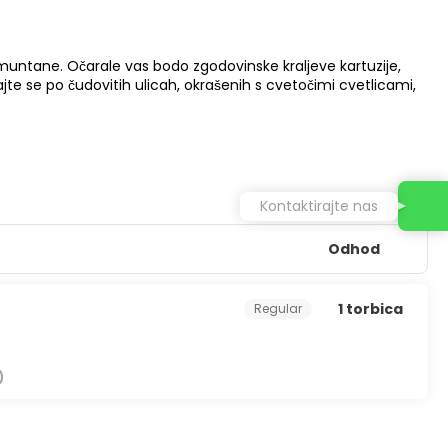
untane. Očarale vas bodo zgodovinske kraljeve kartuzije,
ajte se po čudovitih ulicah, okrašenih s cvetočimi cvetlicami,
Kontaktirajte nas
Odhod
1 torbica
Regular
)