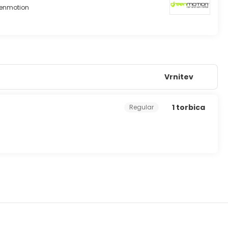
enmotion
Vrnitev
1 torbica
Regular