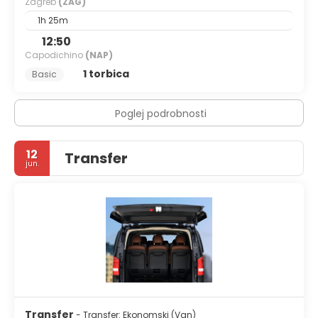
Zagreb
(ZAG)
1h 25m
12:50
Capodichino
(NAP)
1 torbica
Basic
Poglej podrobnosti
12
Transfer
jun.
Transfer
- Transfer: Ekonomski (Van)