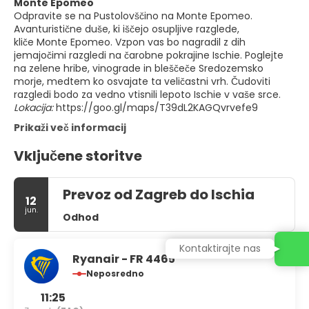
Monte Epomeo
Odpravite se na Pustolovščino na Monte Epomeo.
Avanturistične duše, ki iščejo osupljive razglede,
kliče Monte Epomeo. Vzpon vas bo nagradil z dih
jemajočimi razgledi na čarobne pokrajine Ischie. Poglejte
na zelene hribe, vinograde in bleščeče Sredozemsko
morje, medtem ko osvajate ta veličastni vrh. Čudoviti
razgledi bodo za vedno vtisnili lepoto Ischie v vaše srce.
Lokacija:
https://goo.gl/maps/T39dL2KAGQvrvefe9
Prikaži več informacij
Vključene storitve
Prevoz od Zagreb do Ischia
12
jun.
Odhod
Kontaktirajte nas
Ryanair - FR 4465
Neposredno
11:25