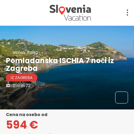
Ischia, Italija
Pomladanska ISCHIA 7 noči iz
Zagreba
IZ ZAGREBA
ID:
3988572
cena na osebo od
594 €