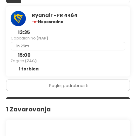
Ryanair - FR 4464
Neposredno
13:35
Capodichino
(NAP)
1h 25m
15:00
Zagreb
(ZAG)
1 torbica
Poglej podrobnosti
1 Zavarovanja