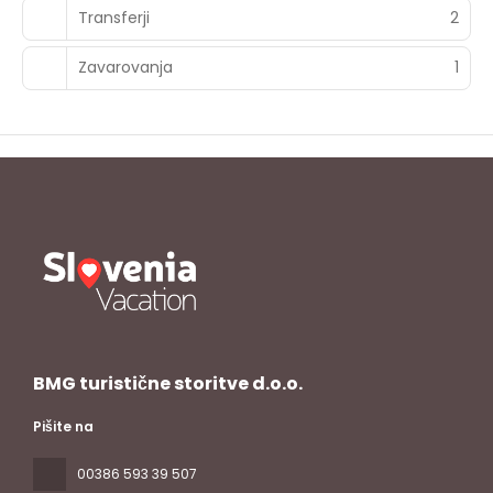
Transferji
2
Zavarovanja
1
BMG turistične storitve d.o.o.
Pišite na
00386 593 39 507