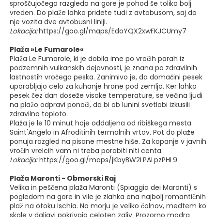
sproščujočega razgleda na gore je pohod še toliko bolj
vreden. Do plaže lahko pridete tudi z avtobusom, saj do
nje vozita dve avtobusni liniji.
Lokacija:
https://goo.gl/maps/EdoYQX2xwFKJCUmy7
Plaža »Le Fumarole«
Plaža Le Fumarole, ki je dobila ime po vročih parah iz
podzemnih vulkanskih dejavnosti, je znana po zdravilnih
lastnostih vročega peska. Zanimivo je, da domačini pesek
uporabljajo celo za kuhanje hrane pod zemljo. Ker lahko
pesek čez dan doseže visoke temperature, se večina ljudi
na plažo odpravi ponoči, da bi ob lunini svetlobi izkusili
zdravilno toploto.
Plaža je le 10 minut hoje oddaljena od ribiškega mesta
Saint'Angelo in Afroditinih termalnih vrtov. Pot do plaže
ponuja razgled na pisane mestne hiše. Za kopanje v javnih
vročih vrelcih vam ni treba porabiti niti centa.
Lokacija:
https://goo.gl/maps/jKbyBW2LPALpzPHL9
Plaža Maronti - Obmorski Raj
Velika in peščena plaža Maronti (Spiaggia dei Maronti) s
pogledom na gore in vile je zlahka ena najbolj romantičnih
plaž na otoku Ischia. Na morju je veliko čolnov, medtem ko
skale v daljavi pokrivajo celoten zaliv. Prozorno modra