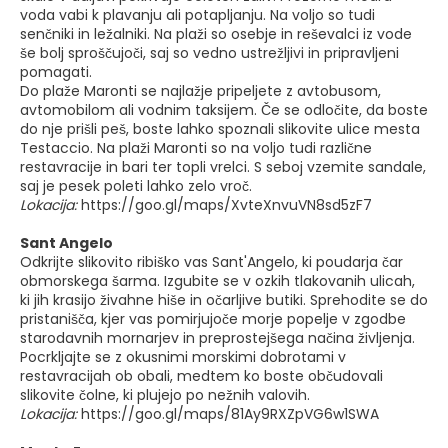
voda vabi k plavanju ali potapljanju. Na voljo so tudi
senčniki in ležalniki. Na plaži so osebje in reševalci iz vode
še bolj sproščujoči, saj so vedno ustrežljivi in pripravljeni
pomagati.
Do plaže Maronti se najlažje pripeljete z avtobusom,
avtomobilom ali vodnim taksijem. Če se odločite, da boste
do nje prišli peš, boste lahko spoznali slikovite ulice mesta
Testaccio. Na plaži Maronti so na voljo tudi različne
restavracije in bari ter topli vrelci. S seboj vzemite sandale,
saj je pesek poleti lahko zelo vroč.
Lokacija:
https://goo.gl/maps/XvteXnvuVN8sd5zF7
Sant Angelo
Odkrijte slikovito ribiško vas Sant'Angelo, ki poudarja čar
obmorskega šarma. Izgubite se v ozkih tlakovanih ulicah,
ki jih krasijo živahne hiše in očarljive butiki. Sprehodite se do
pristanišča, kjer vas pomirjujoče morje popelje v zgodbe
starodavnih mornarjev in preprostejšega načina življenja.
Pocrkljajte se z okusnimi morskimi dobrotami v
restavracijah ob obali, medtem ko boste občudovali
slikovite čolne, ki plujejo po nežnih valovih.
Lokacija:
https://goo.gl/maps/81Ay9RXZpVG6w1SWA