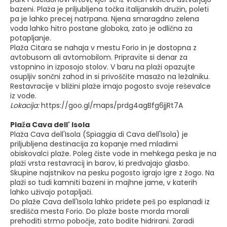
bazeni. Plaža je priljubljena točka italijanskih družin, poleti
pa je lahko precej natrpana. Njena smaragdno zelena
voda lahko hitro postane globoka, zato je odlična za
potapljanje.
Plaža Citara se nahaja v mestu Forio in je dostopna z
avtobusom ali avtomobilom. Pripravite si denar za
vstopnino in izposojo stolov. V baru na plaži opazujte
osupljiv sončni zahod in si privoščite masažo na ležalniku.
Restavracije v bližini plaže imajo pogosto svoje reševalce
iz vode.
Lokacija:
https://goo.gl/maps/prdg4agBfg6jjRt7A
Plaža Cava dell' Isola
Plaža Cava dell'Isola (Spiaggia di Cava dell'Isola) je
priljubljena destinacija za kopanje med mladimi
obiskovalci plaže. Poleg čiste vode in mehkega peska je na
plaži vrsta restavracij in barov, ki predvajajo glasbo.
Skupine najstnikov na pesku pogosto igrajo igre z žogo. Na
plaži so tudi kamniti bazeni in majhne jame, v katerih
lahko uživajo potapljači.
Do plaže Cava dell'Isola lahko pridete peš po esplanadi iz
središča mesta Forio. Do plaže boste morda morali
prehoditi strmo pobočje, zato bodite hidrirani. Zaradi