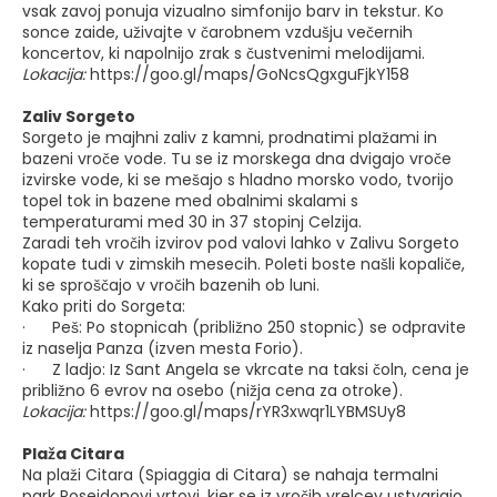
vsak zavoj ponuja vizualno simfonijo barv in tekstur. Ko
sonce zaide, uživajte v čarobnem vzdušju večernih
koncertov, ki napolnijo zrak s čustvenimi melodijami.
Lokacija:
https://goo.gl/maps/GoNcsQgxguFjkY158
Zaliv Sorgeto
Sorgeto je majhni zaliv z kamni, prodnatimi plažami in
bazeni vroče vode. Tu se iz morskega dna dvigajo vroče
izvirske vode, ki se mešajo s hladno morsko vodo, tvorijo
topel tok in bazene med obalnimi skalami s
temperaturami med 30 in 37 stopinj Celzija.
Zaradi teh vročih izvirov pod valovi lahko v Zalivu Sorgeto
kopate tudi v zimskih mesecih. Poleti boste našli kopaliče,
ki se sproščajo v vročih bazenih ob luni.
Kako priti do Sorgeta:
· Peš: Po stopnicah (približno 250 stopnic) se odpravite
iz naselja Panza (izven mesta Forio).
· Z ladjo: Iz Sant Angela se vkrcate na taksi čoln, cena je
približno 6 evrov na osebo (nižja cena za otroke).
Lokacija:
https://goo.gl/maps/rYR3xwqr1LYBMSUy8
Plaža Citara
Na plaži Citara (Spiaggia di Citara) se nahaja termalni
park Poseidonovi vrtovi, kjer se iz vročih vrelcev ustvarjajo