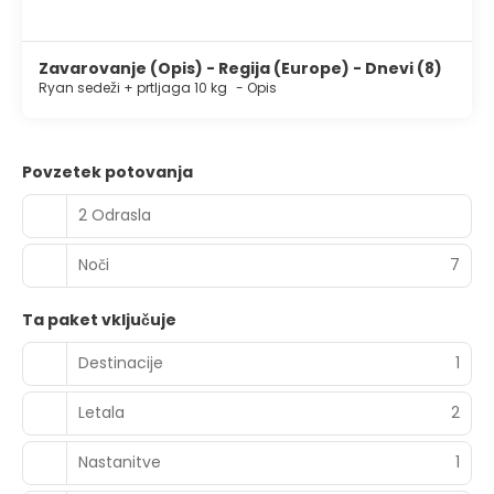
Zavarovanje (Opis) - Regija (Europe) - Dnevi (8)
Ryan sedeži + prtljaga 10 kg
-
Opis
Povzetek potovanja
2 Odrasla
Noči
7
Ta paket vključuje
Destinacije
1
Letala
2
Nastanitve
1