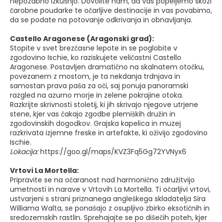
nepozabno izkušnjo. Dovolite nam, da vas popeljemo skozi
čarobne poudarke te očarljive destinacije in vas povabimo,
da se podate na potovanje odkrivanja in obnavljanja.
Castello Aragonese (Aragonski grad):
Stopite v svet brezčasne lepote in se poglobite v
zgodovino Ischie, ko raziskujete veličastni Castello
Aragonese. Postavljen dramatično na skalnatem otočku,
povezanem z mostom, je ta nekdanja trdnjava in
samostan prava paša za oči, saj ponuja panoramski
razgled na azurno morje in zelene pokrajine otoka.
Razkrijte skrivnosti stoletij, ki jih skrivajo njegove utrjene
stene, kjer vas čakajo zgodbe plemiških družin in
zgodovinskih dogodkov. Grajska kapelica in muzej
razkrivata izjemne freske in artefakte, ki oživijo zgodovino
Ischie.
Lokacija:
https://goo.gl/maps/KVZ3Fq5Gg72YVNyx6
Vrtovi La Mortella:
Pripravite se na očaranost nad harmonično združitvijo
umetnosti in narave v Vrtovih La Mortella. Ti očarljivi vrtovi,
ustvarjeni s strani priznanega angleškega skladatelja Sira
Williama Walta, se ponašajo z osupljivo zbirko eksotičnih in
sredozemskih rastlin. Sprehajajte se po dišečih poteh, kjer