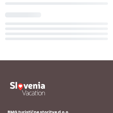
BMG turistične storitve d.o.o.