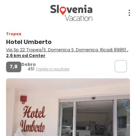
Tropea
Hotel Umberto
Via Sp 22 Tropea/S. Domenica S. Domenica, Ricadi 89861
,
2,6 km od Center
Dobro
7,8
451
Oglejte si rezultate