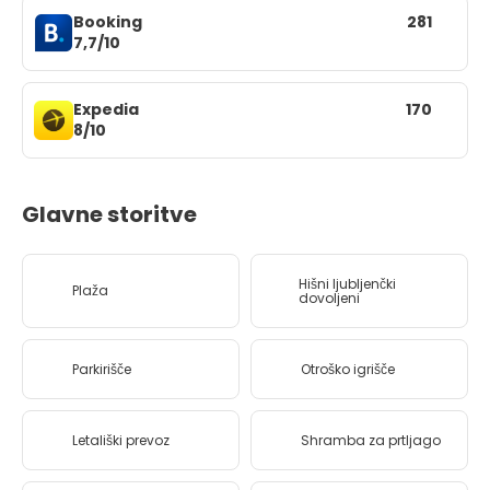
Booking
281
7,7/10
Expedia
170
8/10
Glavne storitve
Hišni ljubljenčki
Plaža
dovoljeni
Parkirišče
Otroško igrišče
Letališki prevoz
Shramba za prtljago