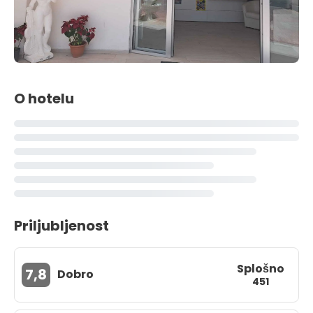
O hotelu
Priljubljenost
Splošno
7,8
Dobro
451