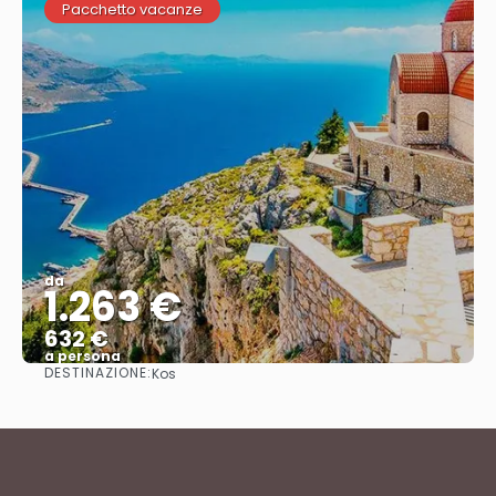
Pacchetto vacanze
da
1.263 €
632 €
a persona
DESTINAZIONE:
Kos
Vedere