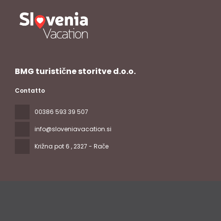
BMG turistične storitve d.o.o.
Contatto
00386 593 39 507
info@sloveniavacation.si
Križna pot 6
, 2327 - Rače