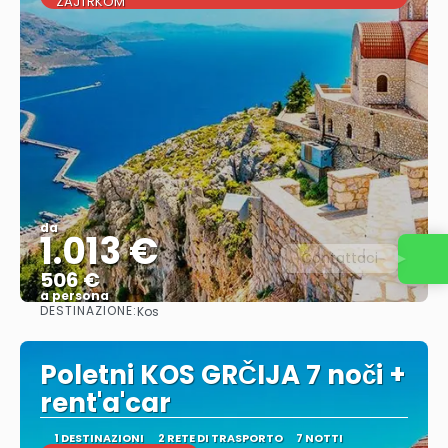
ZAJTRKOM
da
1.013 €
Contattaci
506 €
a persona
DESTINAZIONE:
Kos
Vedere
Poletni KOS GRČIJA 7 noči +
rent'a'car
1 DESTINAZIONI
2 RETE DI TRASPORTO
7 NOTTI