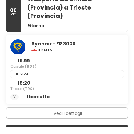
(Provincia) a Trieste
06
(Provincia)
ott
Ritorno
Ryanair - FR 3030
Diretto
16:55
Casale
(BDS)
1H 25M
18:20
Trieste
(TRS)
1 borsetta
Y
Vedi i dettagli