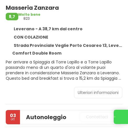
Masseria Zanzara
Molto bene
8,7
823
Leverano - A 38,7 km dal centro
CON COLAZIONE
Strada Provinciale Veglie Porto Cesareo 13, Leverano 73010
Comfort Double Room
Per arrivare a Spiaggia di Torre Lapillo e a Torre Lapillo
passando meno di un quarto d'ora al volante puoi
prendere in considerazione Masseria Zanzara a Leverano.
Questo bed and breakfast si trova a 15,2 km da Spiaggia di
Punta Prosciutto e 6,3 km da Vincent Brunetti.
Ulteriori informazioni
Scopri i molti servizi ricreativi a disposizione, tra cui una
piscina stagionale all'aperto e un giardino da dove
ammirare il paesaggio. In questo bed and breakfast potrai
inoltre contare su il Wi-Fi gratuito, servizi per matrimoni e
03
Autonoleggio
un caminetto nella hall.
Contattaci
ott
Rilassati in una delle 19 camere della struttura, complete