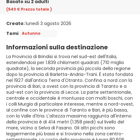
Basato su 2 adulti
(543 €
Prezzo totale
)
Creato:
lunedì 3 agosto 2026
Temi
Autunno
Informazioni sulla destinazione
La Provincia di Brindisi si trova nel sud-est dell'Italia,
estendendosi per 1.839 chilometri quadrati (710 miglia
quadrate), la seconda provincia più piccola della regione
dopo la provincia di Barletta-Andria-Trani. È stata fondata
nel 1927 dall'antica Terra d'Otranto. Confina a nord con la
provincia di Bari, a ovest con la provincia di Taranto e a
sud-est con la provincia di Lecce. La parte settentrionale,
centrale e occidentale è montuosa con molti boschi, con
i colli Murgia di particolare interesse, mentre a nord-ovest,
al confine con le province di Taranto e Bari, è più bassa,
con la Valle d'Itria. L'altezza massima raggiunta all'interno
della provincia è di 414 metri (1.358 piedi) sul livello del
mare, vicino a Selva di Fasano. Gli altri picchi sono
leggermente più bassi e si trovano nella zona centro-
settentrionale. La costa della provincia è lunga 80.606