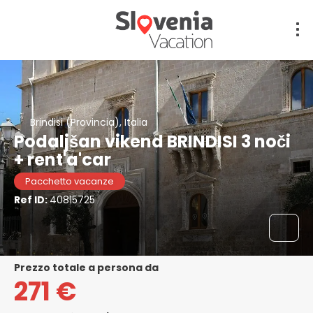
Brindisi (Provincia), Italia
Podaljšan vikend BRINDISI 3 noči
+ rent'a'car
Pacchetto vacanze
Ref ID:
40815725
prezzo totale a persona da
271 €