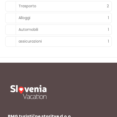
Trasporto
2
Alloggi
1
Automobili
1
assicurazioni
1
BMG turistične storitve d.o.o.