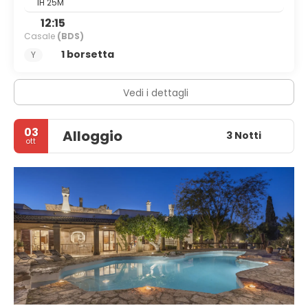
1H 25M
12:15
Casale
(BDS)
1 borsetta
Y
Vedi i dettagli
03
Alloggio
3 Notti
ott