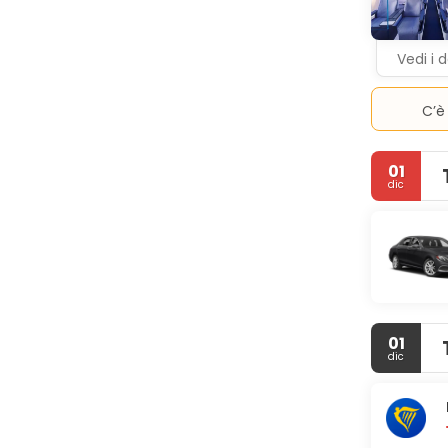
2 bar/loung
principali 
gratuito è 
Vedi i d
C’è
01
dic
01
dic