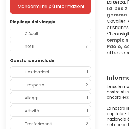
La terza, 
Mandarmi mi più informazioni
La posiz
gamma di
Cavalieri 
Riepilogo del viaggio
cristianes
2 Adulti
Vi consigl
tempio s
Paolo, co
notti
7
attendono 
Questa idea include
Destinazioni
1
Informa
Trasporto
2
Le isole ma
nostro stil
ancora esse
Alloggi
1
La nostra l
Attività
1
capitale - 
nazionale 
Trasferimenti
2
nel corso d