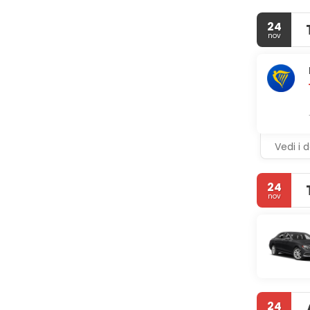
24
nov
Vedi i d
24
nov
24