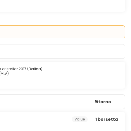
rvita tutti i giorni dalle ore 7:30 alle ore 12:00. I servizi
aperta 24 ore su 24 e personale poliglotta. Il un parcheggio
or smilar 2017 (Berlina)
 (MLA)
i
Ritorno
1 borsetta
Value