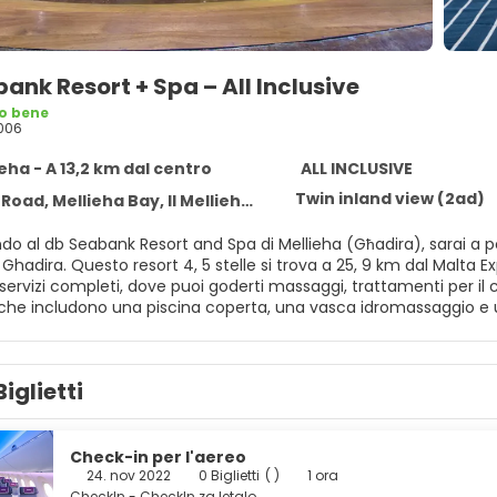
ank Resort + Spa – All Inclusive
o bene
006
ieha - A 13,2 km dal centro
ALL INCLUSIVE
Twin inland view (2ad)
ad, Mellieha Bay, Il Mellieha MLH 9063
o al db Seabank Resort and Spa di Mellieha (Għadira), sarai a poc
 Ghadira. Questo resort 4, 5 stelle si trova a 25, 9 km dal Malta 
servizi completi, dove puoi goderti massaggi, trattamenti per il cor
, che includono una piscina coperta, una vasca idromassaggio e un
abysitter (a pagamento) e una sala giochi/videogiochi. Sentiti 
a, minibar e TV LCD. L'Wi-Fi gratuito ti consente di restare conn
r concedersi un po' di svago. Il bagno in camera dispone di comb
Biglietti
lli. I comfort includono casseforti e scrivanie, mentre le pulizie so
udono i pasti e le bevande presso i ristoranti interni. Potrebbero 
piatti speciali, alcune bevande e altri servizi. Scopri i deliziosi pi
 presso questo resort, oppure approfitta del comodo servizio in ca
Check-in per l'aereo
eria. Incontra gli altri ospiti al ricevimento gratuito, che si tiene
24. nov 2022
0 Biglietti
( )
1 ora
CheckIn - CheckIn za letalo