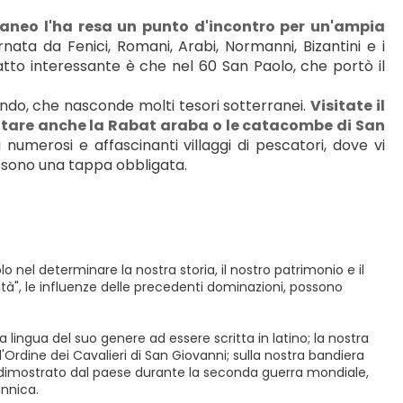
raneo l'ha resa un punto d'incontro per un'ampia 
rnata da Fenici, Romani, Arabi, Normanni, Bizantini e i 
 fatto interessante è che nel 60 San Paolo, che portò il 
mondo, che nasconde molti tesori sotterranei. 
Visitate il 
tare anche la Rabat araba o le catacombe di San 
 i numerosi e affascinanti villaggi di pescatori, dove vi 
li sono una tappa obbligata.
o nel determinare la nostra storia, il nostro patrimonio e il
ità", le influenze delle precedenti dominazioni, possono
a lingua del suo genere ad essere scritta in latino; la nostra
all'Ordine dei Cavalieri di San Giovanni; sulla nostra bandiera
e dimostrato dal paese durante la seconda guerra mondiale,
annica.