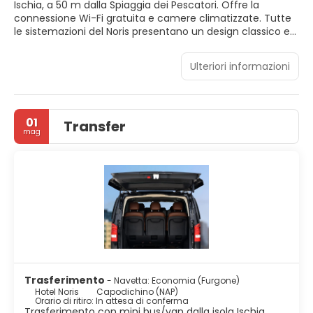
Ischia, a 50 m dalla Spiaggia dei Pescatori. Offre la
connessione Wi-Fi gratuita e camere climatizzate. Tutte
le sistemazioni del Noris presentano un design classico e
dispongono di TV e bagno privato con asciugacapelli.
Alcune vantano anche un balcone. Il ristorante è aperto
Ulteriori informazioni
per la prima colazione. A vostra disposizione anche un bar,
una sala TV e una terrazza solarium all'ultimo piano.
Come ospiti dell'Hotel Noris beneficerete di sconti presso
le terme locali. Gli autobus si fermano proprio di fronte
01
Transfer
alla struttura, mentre il porto dei traghetti per Napoli è
mag
raggiungibile in 10 minuti di auto. Il Castello Aragonese è
raggiungibile in 15 minuti a piedi, mentre il quartiere è
ricco di negozi, ristoranti e caffetterie.
Trasferimento
- Navetta: Economia (Furgone)
Hotel Noris
Capodichino (NAP)
Orario di ritiro: In attesa di conferma
Trasferimento con mini bus/van dalla isola Ischia