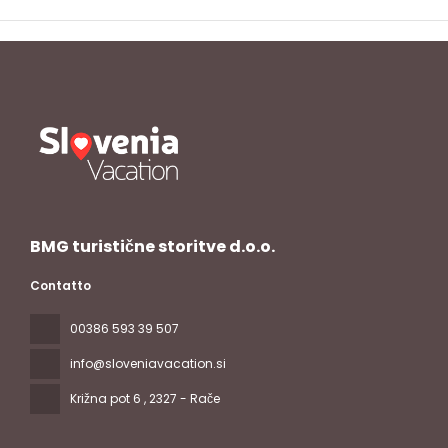
BMG turistične storitve d.o.o.
Contatto
00386 593 39 507
info@sloveniavacation.si
Križna pot 6
, 2327 - Rače