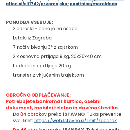
ation.si/sl/1742/prvomajske-pocitnice/moreideas
PONUDBA VSEBUJE:
2 odrasla - cena je na osebo
Letalo iz Zagreba
7 noči v bivanju 3* z zajtrkom
2 x osnovna prtljaga 9 kg, 20x25x40 cm
1 x dodatna prtljaga 20 kg
transfer z vključenim trajektom
OBROČNO ODPLAČEVANJE:
Potrebujete bankomat kartico, osebni 
dokument, mobilni telefon in davčno številko.
Do 
84 obrokov 
preko 
1STAVNO
. Tukaj preverite 
svoj limit: 
https://web.1stavno.si/limit/zacetek
Do 
48 obrokov 
preko 
LEANPAY
. Tukaj preverite 