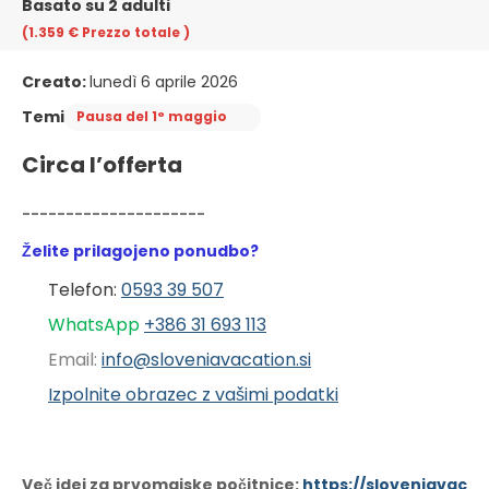
Basato su 2 adulti
(1.359 €
Prezzo totale
)
Creato:
lunedì 6 aprile 2026
Temi
Pausa del 1° maggio
Circa l’offerta
---------------------
Želite prilagojeno ponudbo?
Telefon: 
0593 39 507
WhatsApp 
+386 31 6
93 113
Email: 
info@sloveniavacation.si
Izpolnite obrazec z vašimi podatki
Več idej za prvomajske počitnice:
https://sloveniavac