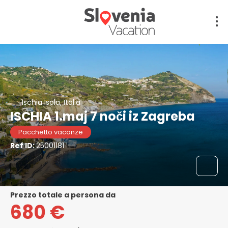
Ischia Isola, Italia
ISCHIA 1.maj 7 noči iz Zagreba
Pacchetto vacanze
Ref ID:
25001181
prezzo totale a persona da
680 €