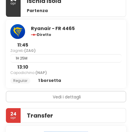
Ischia Isola
apr
Partenza
Ryanair - FR 4465
Diretto
11:45
Zagreb
(ZAG)
1H 25M
13:10
Capodichino
(NAP)
1 borsetta
Regular
Vedi i dettagli
24
Transfer
apr