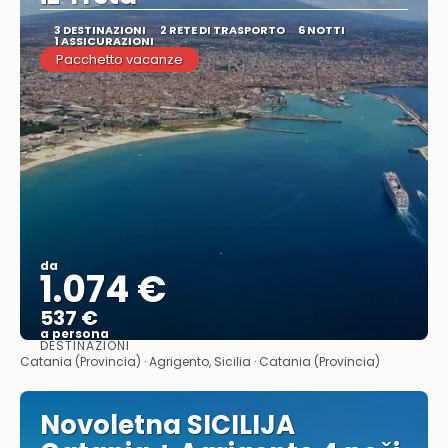
3 DESTINAZIONI
2 RETE DI TRASPORTO
6 NOTTI
1 ASSICURAZIONI
Pacchetto vacanze
da
1.074 €
537 €
a persona
DESTINAZIONI
Vedere
Catania (Provincia) · Agrigento, Sicilia · Catania (Provincia)
Novoletna SICILIJA