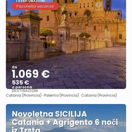
1 ASSICURAZIONI
Pacchetto vacanze
da
1.069 €
535 €
a persona
DESTINAZIONI
Vedere
Catania (Provincia) · Palermo (Provincia) · Catania (Provincia)
Novoletna SICILIJA
Catania + Agrigento 6 noči
iz Trsta