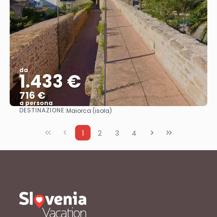
da
1.433 €
716 €
a persona
DESTINAZIONE:
Maiorca (isola)
Vedere
1
2
3
4