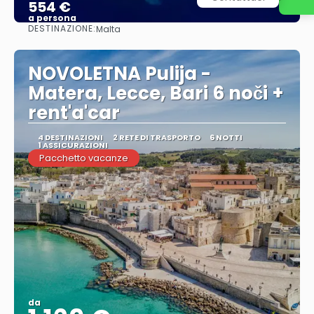
554 €
a persona
DESTINAZIONE:
Malta
Vedere
NOVOLETNA Pulija -
Matera, Lecce, Bari 6 noči +
rent'a'car
4 DESTINAZIONI
2 RETE DI TRASPORTO
6 NOTTI
1 ASSICURAZIONI
Pacchetto vacanze
da