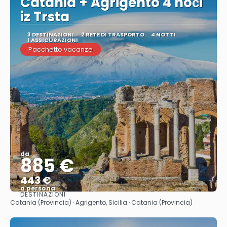
Catania + Agrigento 4 noči
iz Trsta
3 DESTINAZIONI
2 RETE DI TRASPORTO
4 NOTTI
1 ASSICURAZIONI
Pacchetto vacanze
da
885 €
443 €
a persona
DESTINAZIONI
Vedere
Catania (Provincia) · Agrigento, Sicilia · Catania (Provincia)