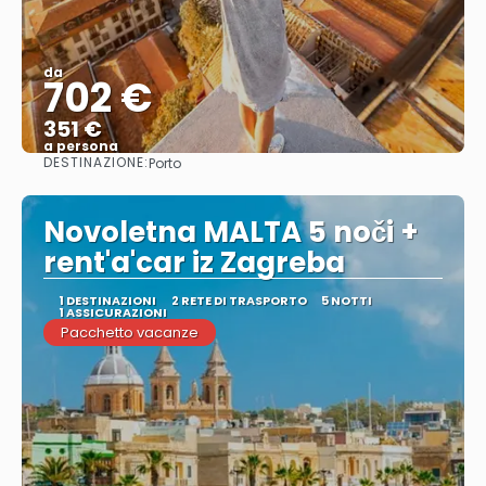
da
702 €
351 €
a persona
DESTINAZIONE:
Porto
Vedere
Novoletna MALTA 5 noči +
rent'a'car iz Zagreba
1 DESTINAZIONI
2 RETE DI TRASPORTO
5 NOTTI
1 ASSICURAZIONI
Pacchetto vacanze