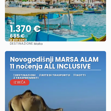
da
1.370 €
685 €
a persona
DESTINAZIONE:
Malta
Vedere
Novogodišnji MARSA ALAM
11 nočenja ALL INCLUSIVE
1 DESTINAZIONI
2 RETE DI TRASPORTO
11 NOTTI
2 TRASFERIMENTI
IZ BEČA