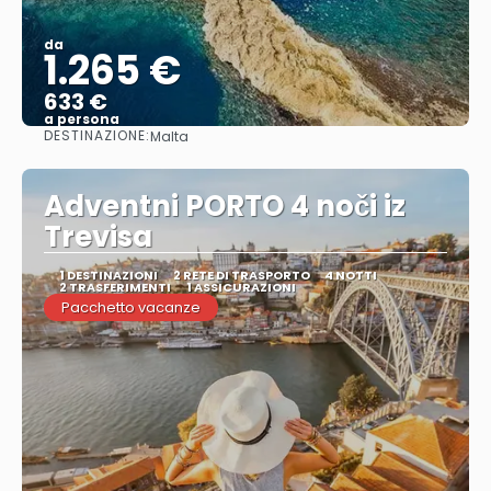
da
1.265 €
633 €
a persona
DESTINAZIONE:
Malta
Vedere
Adventni PORTO 4 noči iz
Trevisa
1 DESTINAZIONI
2 RETE DI TRASPORTO
4 NOTTI
2 TRASFERIMENTI
1 ASSICURAZIONI
Pacchetto vacanze