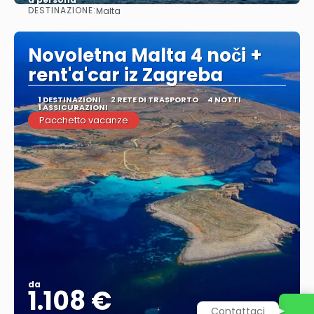
DESTINAZIONE:
Malta
Vedere
Novoletna Malta 4 noči +
rent'a'car iz Zagreba
1 DESTINAZIONI
2 RETE DI TRASPORTO
4 NOTTI
1 ASSICURAZIONI
Pacchetto vacanze
da
1.108 €
Contattaci