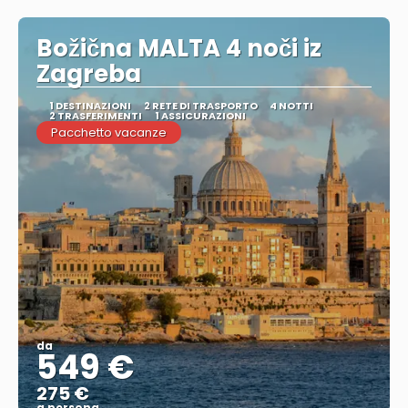
Božična MALTA 4 noči iz
Zagreba
1 DESTINAZIONI
2 RETE DI TRASPORTO
4 NOTTI
2 TRASFERIMENTI
1 ASSICURAZIONI
Pacchetto vacanze
da
549 €
275 €
a persona