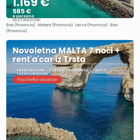
1.169 €
585 €
a persona
DESTINAZIONI
Vedere
Bari (Provincia) · Matera (Provincia) · Lecce (Provincia) · Bari
(Provincia)
Novoletna MALTA 7 noči +
rent'a'car iz Trsta
1 DESTINAZIONI
2 RETE DI TRASPORTO
7 NOTTI
1 ASSICURAZIONI
Pacchetto vacanze