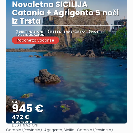
Novoletna SICILIJA
Catania + Agrigento 5 noči
iz Trsta
3 DESTINAZIONI
2 RETE DI TRASPORTO
5 NOTTI
1 ASSICURAZIONI
Pacchetto vacanze
da
945 €
472 €
a persona
DESTINAZIONI
Vedere
Catania (Provincia) · Agrigento, Sicilia · Catania (Provincia)