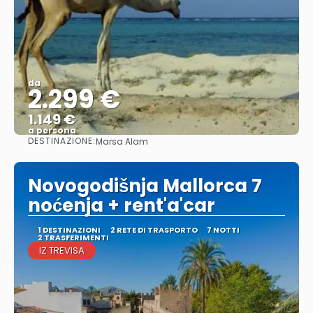
da
2.299 €
1.149 €
a persona
DESTINAZIONE:
Marsa Alam
Vedere
Novogodišnja Mallorca 7
noćenja + rent'a'car
1 DESTINAZIONI
2 RETE DI TRASPORTO
7 NOTTI
2 TRASFERIMENTI
IZ TREVISA