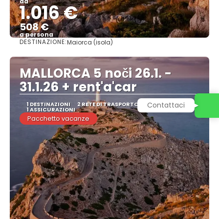
da
1.016 €
508 €
a persona
DESTINAZIONE:
Maiorca (isola)
Vedere
MALLORCA 5 noči 26.1. -
31.1.26 + rent'a'car
1 DESTINAZIONI
2 RETE DI TRASPORTO
5 NOTTI
Contattaci
1 ASSICURAZIONI
Pacchetto vacanze