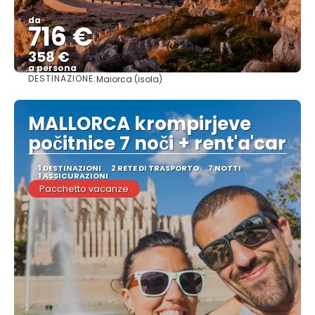
da
716 €
358 €
a persona
DESTINAZIONE:
Maiorca (isola)
Vedere
MALLORCA krompirjeve
počitnice 7 noči + rent'a'car
1 DESTINAZIONI
2 RETE DI TRASPORTO
7 NOTTI
1 ASSICURAZIONI
Pacchetto vacanze