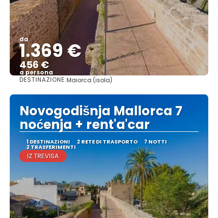
da
1.369 €
456 €
a persona
DESTINAZIONE:
Maiorca (isola)
Vedere
Novogodišnja Mallorca 7
noćenja + rent'a'car
1 DESTINAZIONI
2 RETE DI TRASPORTO
7 NOTTI
2 TRASFERIMENTI
IZ TREVISA