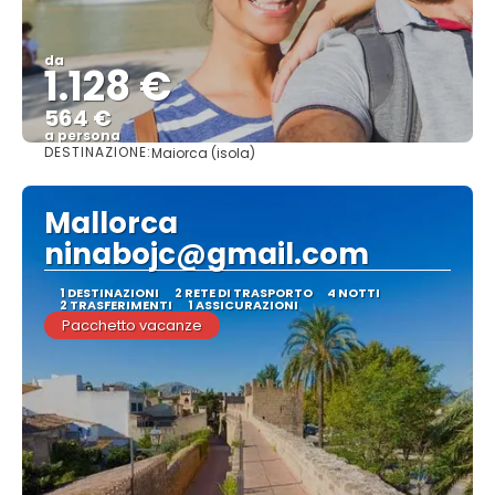
da
1.128 €
564 €
a persona
DESTINAZIONE:
Maiorca (isola)
Vedere
Mallorca
ninabojc@gmail.com
1 DESTINAZIONI
2 RETE DI TRASPORTO
4 NOTTI
2 TRASFERIMENTI
1 ASSICURAZIONI
Pacchetto vacanze