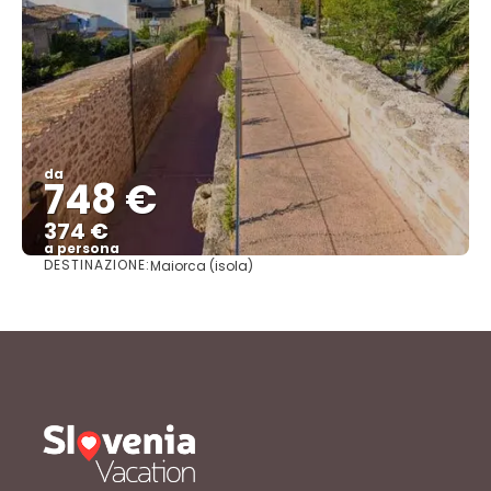
da
748 €
374 €
a persona
DESTINAZIONE:
Maiorca (isola)
Vedere