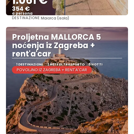
1.061 €
354 €
a persona
DESTINAZIONE:
Maiorca (isola)
Vedere
Proljetna MALLORCA 5
noćenja iz Zagreba +
rent'a'car
1 DESTINAZIONI
2 RETE DI TRASPORTO
5 NOTTI
POVOLJNO IZ ZAGREBA + RENT'A'CAR