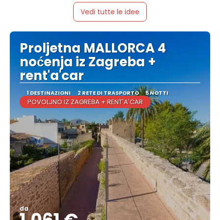
Vedi tutte le idee
Proljetna MALLORCA 4
noćenja iz Zagreba +
rent'a'car
1 DESTINAZIONI
2 RETE DI TRASPORTO
5 NOTTI
POVOLJNO IZ ZAGREBA + RENT'A'CAR
da