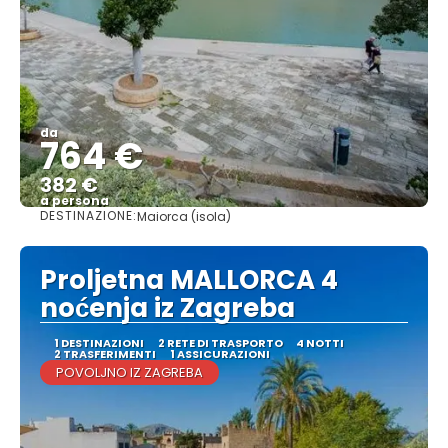
da
764 €
382 €
a persona
DESTINAZIONE:
Maiorca (isola)
Vedere
Proljetna MALLORCA 4
noćenja iz Zagreba
1 DESTINAZIONI
2 RETE DI TRASPORTO
4 NOTTI
2 TRASFERIMENTI
1 ASSICURAZIONI
POVOLJNO IZ ZAGREBA