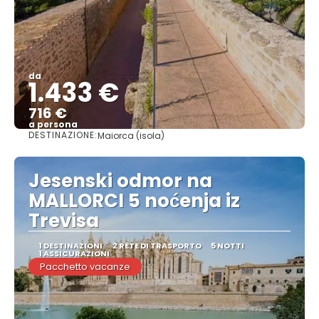
da
1.433 €
716 €
a persona
DESTINAZIONE:
Maiorca (isola)
Vedere
Jesenski odmor na
MALLORCI 5 noćenja iz
Trevisa
1 DESTINAZIONI
2 RETE DI TRASPORTO
5 NOTTI
1 ASSICURAZIONI
Pacchetto vacanze