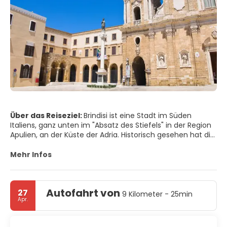
Über das Reiseziel:
Brindisi ist eine Stadt im Süden
Italiens, ganz unten im "Absatz des Stiefels" in der Region
Apulien, an der Küste der Adria. Historisch gesehen hat die
Stadt aufgrund ihrer strategischen Lage auf der
italienischen Halbinsel und ihres natürlichen Hafens an der
Mehr Infos
Adria eine wichtige Rolle im Handel und in der Kultur
gespielt. Die Stadt bleibt ein bedeutender Hafen für den
Handel mit Griechenland und dem Nahen Osten.
Autofahrt von
27
9 Kilometer - 25min
Apr.
Die Stadt Brindisi liegt zwischen zwei tiefen Buchten, die
durch einen schmalen und tiefen Kanal mit dem offenen
Meer verbunden sind, der vom Castello Rosso (Rote Burg)