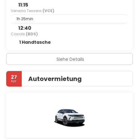
11:15
Venezia Tessera
(VCE)
1h 25min
12:40
Casale
(BDS)
1 Handtasche
Siehe Details
27
Autovermietung
Apr.