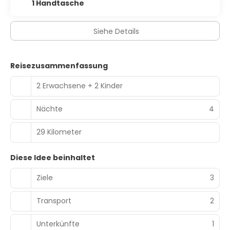
1 Handtasche
Entlang der Küste sind wunderschöne Sandstrände
verstreut, die vom klaren Wasser der Adria umspült
werden.
Siehe Details
Reisezusammenfassung
2 Erwachsene + 2 Kinder
Nächte
4
29 Kilometer
Diese Idee beinhaltet
Ziele
3
Transport
2
Unterkünfte
1