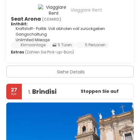
Viaggiare Rent
Seat Arona
(CDMRD)
Enthält:
Kraftstoff- Politik: Voll abholen voll zurückgeben
Gangschaltung
Unlimited Mileage
Klimaanlage
5 Türen
5 Personen
Extras
(Zahlen Sie Pick-up-Büro)
Siehe Details
27
Brindisi
Stoppen Sie auf
1.
Apr.