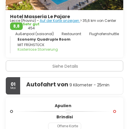
Hotel Masseria Le Pajare
Lecce (Provinz) -
Auf der Karte anzeigen
> 35,6 km von Center
Sehr gut
8,8
454
Außenpool (saisonal)
Restaurant
Flughafenshuttle
Economy Quadruple Room
MIT FRÜHSTÜCK
Kostenlose Stornierung
Siehe Details
Autofahrt von
01
9 Kilometer - 25min
Mai
Apulien
Brindisi
Offene Karte