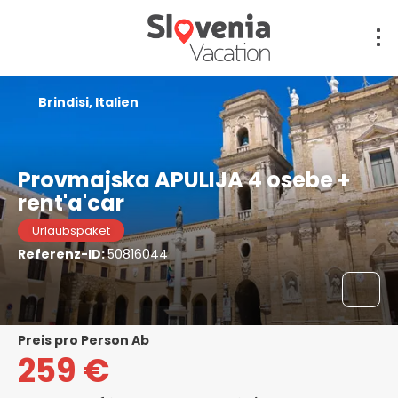
Brindisi, Italien
Provmajska APULIJA 4 osebe +
rent'a'car
Urlaubspaket
Referenz-ID:
50816044
Preis pro Person Ab
259 €