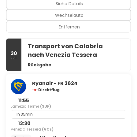
Siehe Details
Zum Angebot gehören ein Textilreinigungsservice, eine
rund um die Uhr besetzte Rezeption und mehrsprachiges
Wechselauto
Personal. Der Flughafentransfer (rund um die Uhr) ist
kostenpflichtig; außerdem gibt es vor Ort Folgendes:
Entfernen
Parken ohne Service (kostenlos).
Transport von Calabria
30
nach Venezia Tessera
Juli
Rückgabe
Ryanair - FR 3624
Direktflug
11:55
Lamezia Terme
(SUF)
1h 35min
13:30
Venezia Tessera
(VCE)