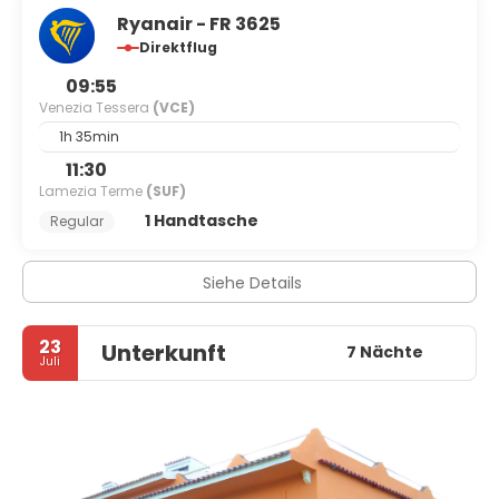
Ryanair - FR 3625
Direktflug
09:55
Venezia Tessera
(VCE)
1h 35min
11:30
Lamezia Terme
(SUF)
1 Handtasche
Regular
Siehe Details
23
Unterkunft
7 Nächte
Juli