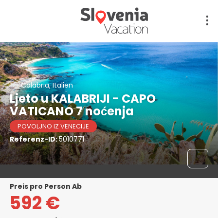
Calabria, Italien
Ljeto u KALABRIJI - CAPO
VATICANO 7 noćenja
POVOLJNO IZ VENECIJE
Referenz-ID:
5010771
Preis pro Person Ab
592 €