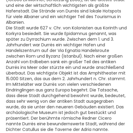
und eine der wirtschaftlich wichtigsten als größte
Hafenstadt. Die Strände von Durrës sind lokale Hotspots
für viele Albaner und ein wichtiger Teil des Tourismus in
Albanien.
Die Stadt wurde 627 v. Chr. von Kolonisten aus Korinth und
Korkyra besiedelt. Sie wurde Epidamnus genannt, was
später zu Dyrrachium wurde. Zwischen dem 1. und 3.
Jahrhundert war Durrës ein wichtiger Hafen und
Handelszentrum auf der Via Egnatia Handelsroute
zwischen Rom und Byzanz (Istanbul). Nach einer großen
Anzahl von Erdbeben sank ein großer Teil des antiken
Durrës ins Meer oder stürzte ein und wurde anschließend
überbaut. Das wichtigste Objekt ist das Amphitheater mit
15.000 Sitzen, das aus dem 2. Jahrhundert n. Chr. stammt.
Im Mittelalter war Durrës von vielen verschiedenen
Eindringlingen aus ganz Europa begehrt. Die Tatsache,
dass diese Stadt durchgehend bewohnt wurde, bedeutet,
dass sehr wenig von der antiken Stadt ausgegraben
wurde, da sie unter den neueren Gebäuden existiert. Das
archäologische Museum ist jedoch gut bestückt und
präsentiert. Der berühmte römische Redner Cicero
nannte Durrës eine bewundernswerte Stadt, während der
Dichter Catullus sie die Taverne der Adria nannte.