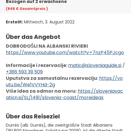
Bezogen auf 2 erwachsene
(848 €
Gesamtpreis
)
Erstellt:
Mittwoch, 3. August 2022
Über das Angebot
DOBRODOŠLI NA ALBANSKI RIVIERI
https://www.youtube.com/watch?v=7nzP45PJcgo
Informacije i rezervacije: 
matic@sloveniaguide.si
 / 
+386 593 39 509
Uputstva za samostalnu rezervaciju
: 
https://yo
utu.be/We1VVYHd-2g
Više idea za odmor na moru:
https://sloveniavac
ation.si/SL/1491/slovenia-coast/moreideas
Über das Reiseziel
Durrës (alb. Durrës), die zweitgrößte Stadt Albaniens
(161.800 Einwohner, Schätzung 2008), ist die älteste Stadt