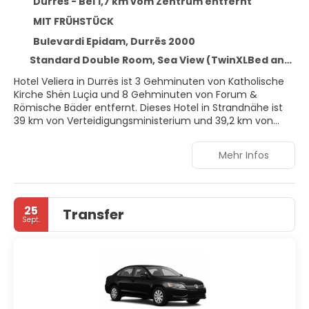
Durrës - Bei 1,7 km vom Zentrum entfernt
MIT FRÜHSTÜCK
Bulevardi Epidam, Durrës 2000
Standard Double Room, Sea View (TwinXLBed and TwinBed or FullBed)
Hotel Veliera in Durrës ist 3 Gehminuten von Katholische
Kirche Shën Luçia und 8 Gehminuten von Forum &
Römische Bäder entfernt. Dieses Hotel in Strandnähe ist
39 km von Verteidigungsministerium und 39,2 km von
Skanderbeg-Platz entfernt.
Mehr Infos
Nutz folgende Freizeiteinrichtung: Fahrradverleih. Du
kannst aber auch den schönen Ausblick von folgenden
Punkten genießen: Terrasse und Garten. Dieses Hotel
bietet auch kostenloses WLAN, ein Bankettsaal und ein
25
Transfer
Verkaufsautomat.
Sept.
Fühl dich in einem der 17 klimatisierten Zimmer mit LCD-
Fernseher wie zu Hause. Ein WLAN-Internetzugang
(kostenlos) ist ebenso verfügbar wie Kabelempfang. Es
sind eigene Badezimmer mit Duschen vorhanden, die
über kostenlose Toilettenartikel und Bidets verfügen. Zu
den Highlights gehören Safes und die Zimmer werden