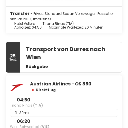
täglich sauber gemacht.
Transfer
- Privat: Standard Sedan Volkswagen Passat or
Dieses Hotel bietet ein Restaurant mit hervorragenden
similar 2011 (Limousine)
Speisen. Nutz alternativ den Zimmerservice (rund um die
Hotel Veliera
Tirana Rinas (TIA)
Uhr). Deinen Durst kannst du an der Bar/Lounge stillen. Ein
Abholzeit: 04:50
Maximale Wartezeit: 20 Minuten
inbegriffenes Frühstücksbuffet wird täglich von 08:00 Uhr
bis 10:00 Uhr angeboten.
Zum Angebot gehören ein Businesscenter, eine rund um
Transport von Durres nach
die Uhr besetzte Rezeption und ein Tresorfach an der
25
Wien
Rezeption.
Sept.
Rückgabe
Austrian Airlines - OS 850
Direktflug
04:50
Tirana Rinas
(TIA)
1h 30min
06:20
Wien Schwechat
(VIE)