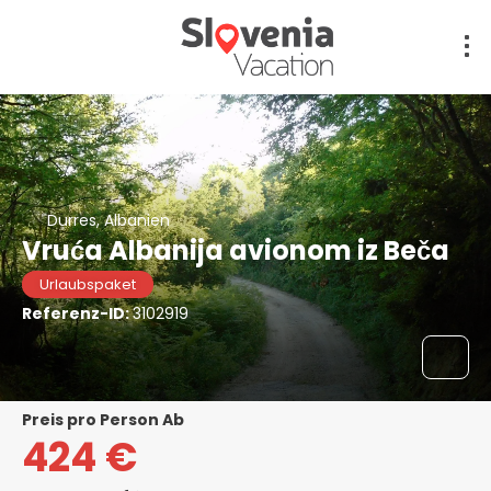
Durres, Albanien
Vruća Albanija avionom iz Beča
Urlaubspaket
Referenz-ID:
3102919
Preis pro Person Ab
424 €