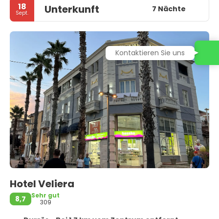
18
Unterkunft
7 Nächte
Sept.
Kontaktieren Sie uns
Hotel Veliera
Sehr gut
8,7
309