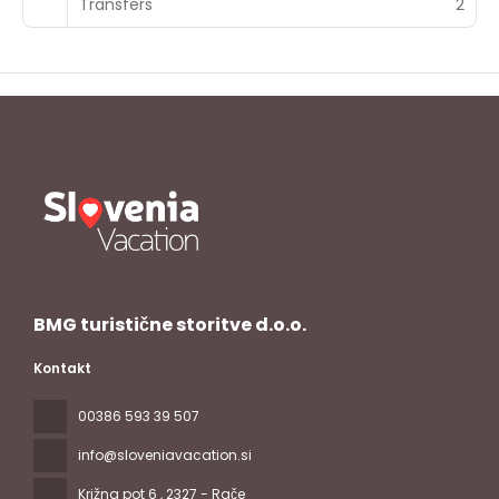
Transfers
2
BMG turistične storitve d.o.o.
Kontakt
00386 593 39 507
info@sloveniavacation.si
Križna pot 6
, 2327 - Rače